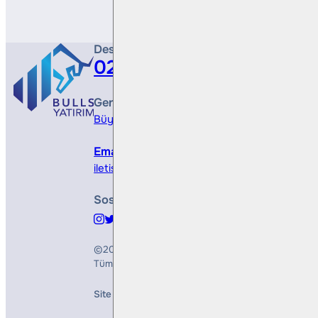
Destek Hattı
0212 410 0500
Genel Müdürlük
Büyükdere Cad. No 173, 1. Levent Plaza, B Blo
Email
iletisim@bullsyatirim.com
Sosyal Medya
©2026
Bulls Yatırım Menkul Değerler A.Ş.
Tüm Hakları Saklıdır
Site Creation & Technology by
Mindlook