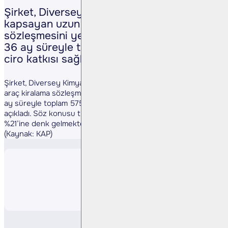
Şirket, Diversey Kimya ile 252 aracı
kapsayan uzun dönem araç kiralama
sözleşmesini yenilediğini ve sözleşmenin
36 ay süreyle toplam 575,9 milyon TL
ciro katkısı sağlayacağını açıkladı.
Şirket, Diversey Kimya ile 252 aracı kapsayan uzun dönem
araç kiralama sözleşmesini yenilediğini ve sözleşmenin 36
ay süreyle toplam 575,9 milyon TL ciro katkısı sağlayacağını
açıkladı. Söz konusu tutar, şirketin son 12 aylık cirosunun
%21’ine denk gelmektedir.
(Kaynak: KAP)
Paylaş