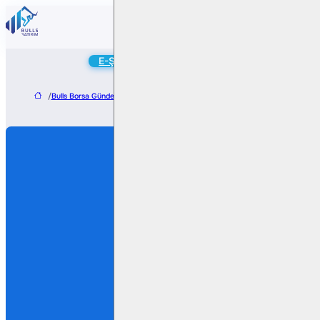
Online
E-Şube
Hesap Aç
/
Bulls Borsa Gündem
/
Escar Filo Kiralama <ESCAR TI> – Sözleşme Yenileme