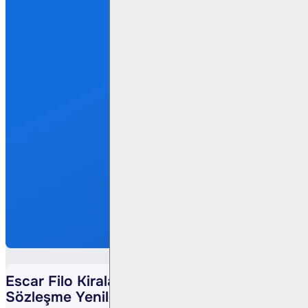
Escar Filo Kiralama <ESCAR TI> –
Sözleşme Yenileme