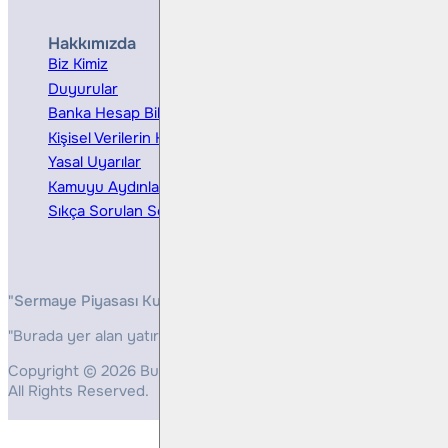
Hakkımızda
Hizmetler
Biz Kimiz
Yatırım Danışmanlığı
Duyurular
Kurumsal Finansman
Banka Hesap Bilgileri
Ücretler ve Masraflar
Kişisel Verilerin Korunması
Bireysel Portföy Yönetimi
Yasal Uyarılar
Kamuyu Aydınlatma
Sıkça Sorulan Sorular
"Sermaye Piyasası Kurulunun, Yatırım Hizmetleri ve Faaliyetleri 
"Burada yer alan yatırım bilgi, yorum ve tavsiyeleri yatırım danış
Copyright © 2026 Bulls Yatırım Menkul Değerler
All Rights Reserved.