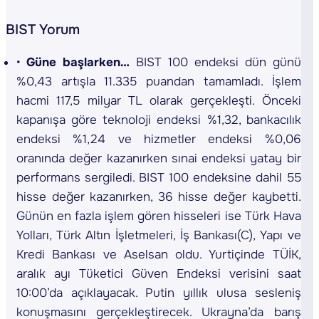
BIST Yorum
G
üne başlarken…
BIST 100 endeksi dün günü
%0,43 artışla 11.335 puandan tamamladı. İşlem
hacmi 117,5 milyar TL olarak gerçekleşti. Önceki
kapanışa göre teknoloji endeksi %1,32, bankacılık
endeksi %1,24 ve hizmetler endeksi %0,06
oranında değer kazanırken sınai endeksi yatay bir
performans sergiledi. BIST 100 endeksine dahil 55
hisse değer kazanırken, 36 hisse değer kaybetti.
Günün en fazla işlem gören hisseleri ise Türk Hava
Yolları, Türk Altın İşletmeleri, İş Bankası(C), Yapı ve
Kredi Bankası ve Aselsan oldu. Yurtiçinde TÜİK,
aralık ayı Tüketici Güven Endeksi verisini saat
10:00’da açıklayacak. Putin yıllık ulusa sesleniş
konuşmasını gerçekleştirecek. Ukrayna’da barış