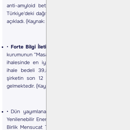
anti-amyloid beta monoklonal antikor ürününün
Türkiye'deki dağıtım ve pazarlama haklarını aldığını
açıkladı. (Kaynak: KAP)
Forte Bilgi İletişim <FORTE TI>
Şirket, bir kamu
kurumunun “Masaüstü Bilgisayar ve Monitör Alımı”
ihalesinde en iyi teklifi vererek ihaleyi kazandı;
ihale bedeli 39,8 mn TL’dir. Söz konusu tutar
şirketin son 12 aylık cirosunun %2,2’sine denk
gelmektedir. (Kaynak: KAP)
Dün yayımlanan
SPK bültenine
göre, Arf Bio
Yenilenebilir Enerji’nin halka arzı onaylandı. Ayrıca
Birlik Mensucat Ticaret’in <BRMEN> bedelli, Ekos