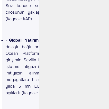
Söz konusu sözleşme şirketin son 12 aylık
cirosunun yaklaşık %5,7’sına denk gelmektedir.
(Kaynak: KAP)
Global Yatırım Holding <GLYHO TI>
Şirket,
dolaylı bağlı ortaklığı Global Ports Holding’in
Ocean Platform Marinas ile kurduğu ortak
girişimin, Sevilla Kruvaziyer Limanı’nın 25 yıl süreli
işletme imtiyazı ihalesinde en iyi teklifi verdiğini,
imtiyazın alınması halinde kruvaziyer ve
megayatlara hizmet verecek terminal için beş
yılda 5 mn EUR’u aşan yatırım planlandığını
açıkladı. (Kaynak: KAP)