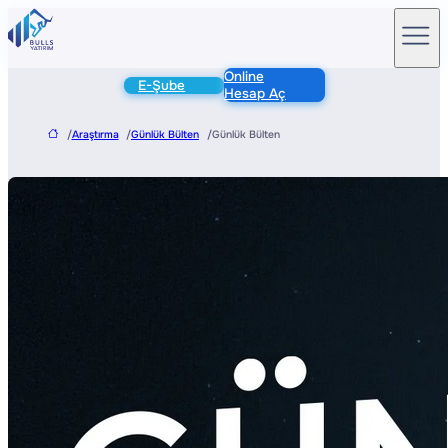
Online
E-Şube
Hesap Aç
/
Araştırma
/
Günlük Bülten
/
Günlük Bülten