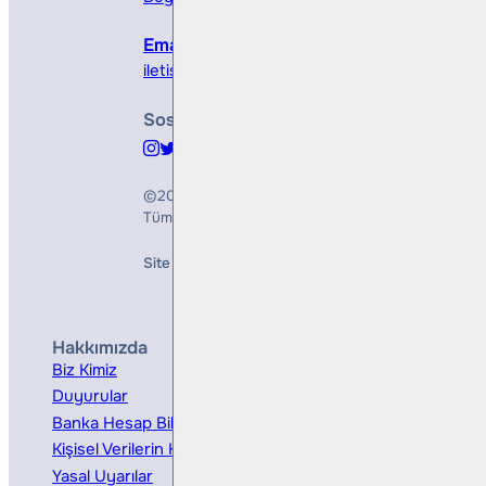
Email
iletisim@bullsyatirim.com
Sosyal Medya
©2026
Bulls Yatırım Menkul Değerler A.Ş.
Tüm Hakları Saklıdır
Site Creation & Technology by
Mindlook
Hakkımızda
Hizmetler
Biz Kimiz
Yatırım Danışmanlığı
Duyurular
Kurumsal Finansman
Banka Hesap Bilgileri
Ücretler ve Masraflar
Kişisel Verilerin Korunması
Bireysel Portföy Yönetimi
Yasal Uyarılar