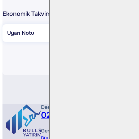
Ekonomik Takvim
Uyarı Notu
Paylaş
Destek Hattı
0212 410 0500
Genel Müdürlük
Büyükdere Cad. No 173, 1. Levent Plaza, B Blo