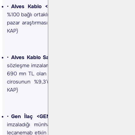
Alves Kablo <ALVES TI>
Şirket, Avusturya’da
%100 bağlı ortaklık kurulmasına yönelik fizibilite ve
pazar araştırması yapılmasına karar verdi. (Kaynak:
KAP)
Alves Kablo Sanayi <ALVES TI>
Şirket, 3 farklı
sözleşme imzalama daveti açıkladı. Toplam tutarları
690 mn TL olan sözleşmeler şirketin son 12 aylık
cirosunun %9,3’üne denk gelmektedir. (Kaynak:
KAP)
Gen İlaç <GENIL TI>
Şirket, Eisai Europe ile
imzaladığı münhasır distribütörlük anlaşması ile
lecanemab etkin maddesini içeren LEQEMBI isimli