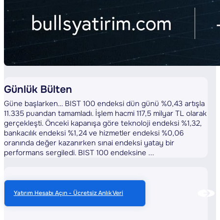
Günlük Bülten
Güne başlarken… BIST 100 endeksi dün günü %0,43 artışla
11.335 puandan tamamladı. İşlem hacmi 117,5 milyar TL olarak
gerçekleşti. Önceki kapanışa göre teknoloji endeksi %1,32,
bankacılık endeksi %1,24 ve hizmetler endeksi %0,06
oranında değer kazanırken sınai endeksi yatay bir
performans sergiledi. BIST 100 endeksine ...
Yatırım Hesabı Açın - Ücretsiz Anlık Veri