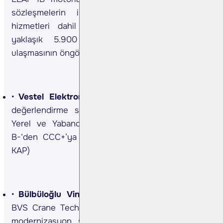
sözleşmelerin imzalandığını, 10 yıllık bakım
hizmetleri dahil CFM’ye yapılacak ödemelerin
yaklaşık 5.900 mn ABD doları seviyesine
ulaşmasının öngörüldüğünü açıkladı. (Kaynak: KAP)
Vestel Elektronik <VESTL TI>
Şirket, Fitch’in
değerlendirme sonucunda şirketin Uzun Vadeli
Yerel ve Yabancı Para Cinsinden kredi notunu
B-‘den CCC+’ya revize ettiğini açıkladı. (Kaynak:
KAP)
Bülbüloğlu Vinç <BVSAN TI>
Şirketin iştiraki
BVS Crane Technologies, 2,0 mn Euro tutarında
modernizasyon sözleşmesi imzaladığını açıkladı.