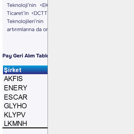
Teknoloji’nin <EKOS> bedelsiz, DCT Trading Dış
Ticaret’in <DCTTR> bedelsiz ve Altınay Savunma
Teknolojileri’nin <ALTNY> bedelsiz sermaye
artırımlarına da onay verildi.
Pay Geri Alım Tablosu