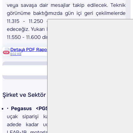
veya savaşa dair mesajlar takip edilecek. Teknik
görünüme baktığımızda gün içi geri çekilmelerde
11.315 - 11.250 - 11.150 puan seviyelerini takip
edeceğiz. Yukarı hareketlerde ise sırasıyla 11.470 -
11.550 - 11.600 direnç seviyeleri olarak izlenebilir.
Detaylı PDF Raporu
602 KB
Piyasa Verileri
Yükselen Düşen
Şirket ve Sektör Haberleri
Pegasus <PGSUS TI>
Şirket, Boeing 737-10
uçak siparişi kapsamında teslim alınacak 150
adede kadar uçakta kullanılacak CFM üretimi
LEAP-1B motorların tedariki ve bakımına ilişkin