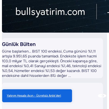
Günlük Bülten
Güne başlarken… BIST 100 endeksi, Cuma gününü %1,11
artışla 9.951,65 puanda tamamladı. Endekste işlem hacmi
103,0 milyar TL olarak gerçekleşti. Önceki kapanışa göre,
mali endeksi %0,41 Sanayi endeksi %1,46, teknoloji endeksi
%0,54, hizmetler endeksi %1,53 değer kazandı. BIST 100
endeksine dahil hisselerden 81´ü değer ...
Yatırım Hesabı Açın - Ücretsiz Anlık Veri