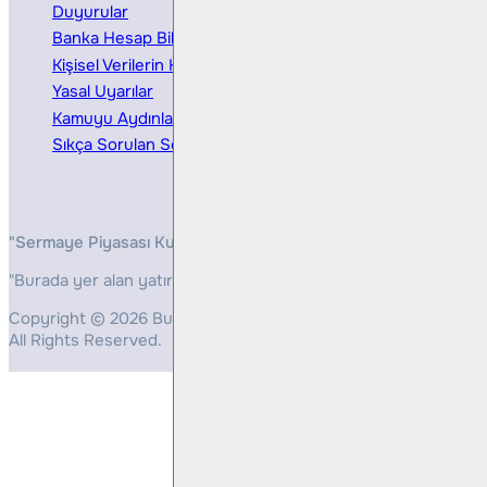
Duyurular
Kurumsal Finansman
Banka Hesap Bilgileri
Ücretler ve Masraflar
Kişisel Verilerin Korunması
Bireysel Portföy Yönetimi
Yasal Uyarılar
Kamuyu Aydınlatma
Sıkça Sorulan Sorular
"Sermaye Piyasası Kurulunun, Yatırım Hizmetleri ve Faaliyetleri 
"Burada yer alan yatırım bilgi, yorum ve tavsiyeleri yatırım danış
Copyright © 2026 Bulls Yatırım Menkul Değerler
All Rights Reserved.