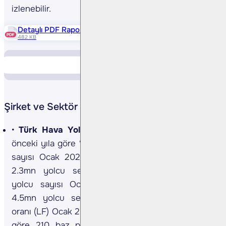
izlenebilir.
Detaylı PDF Raporu
482 KB
Piyasa Verileri
Yükselen Düşen
Şirket ve Sektör Haberleri
Türk Hava Yolları
Toplam yolcu Ocak'25'te bir
önceki yıla göre %8.2 artış gösterdi. Yurt içi yolcu
sayısı Ocak 2025'de y/y %4.9 artış göstererek
2.3mn yolcu seviyesine ulaşırken, uluslararası
yolcu sayısı Ocak 2025'te y/y %10.0 artarak
4.5mn yolcu seviyesine ulaştı. Toplam doluluk
oranı (LF) Ocak 2025'te geçen yılın aynı dönemine
göre 210 baz puan artarak %82.4 seviyesinde