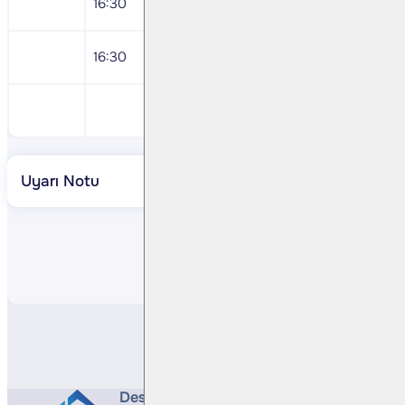
16:30
ABD Ocak ÜFE Son Talep
16:30
ABD Haftalık İşsizlik Başvuruları
Türk Traktör 4Ç24 Sonuçları
Uyarı Notu
Paylaş
Destek Hattı