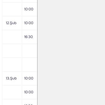
10:00
Aralık İşgücü İstatistikleri
12.Şub
10:00
Aralık Dış Ticaret İstatistikleri
16:30
ABD Ocak TÜFE
Tofaş 4Ç24 Sonuçları
İş Bankası 4Ç24 Sonuçları
13.Şub
10:00
Aralık Ödemeler Dengesi İstatistikleri
10:00
Almanya Ocak TÜFE