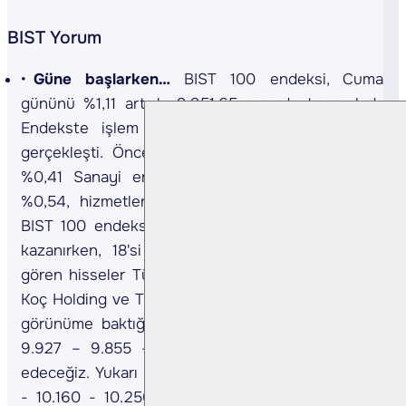
BIST Yorum
Güne başlarken…
BIST 100 endeksi, Cuma
gününü %1,11 artışla 9.951,65 puanda tamamladı.
Endekste işlem hacmi 103,0 milyar TL olarak
gerçekleşti. Önceki kapanışa göre, mali endeksi
%0,41 Sanayi endeksi %1,46, teknoloji endeksi
%0,54, hizmetler endeksi %1,53 değer kazandı.
BIST 100 endeksine dahil hisselerden 81'ü değer
kazanırken, 18'si değer kaybetti. En çok işlem
gören hisseler Türk Hava Yolları, Akbank, Erdemir,
Koç Holding ve Türkiye İş Bankası (C) oldu. Teknik
görünüme baktığımızda gün içi geri çekilmelerde
9.927 – 9.855 - 9.560 puan seviyelerini takip
edeceğiz. Yukarı hareketlerde ise sırasıyla 10.000
- 10.160 - 10.250 direnç seviyeleri olarak olarak