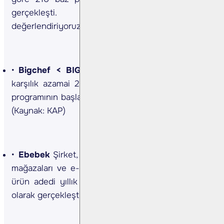
gerçekleşti. Sonuçları
Pozitif
olarak
değerlendiriyoruz. (Kaynak: KAP, Bulls Yatırım)
Bigchef <
BIGCH TI>
Şirket, 5mn adet paya
karşılık azamai 230mn TL kaynaklı pay geri alım
programının başlatılmasına karar verildiği açıklandı.
(Kaynak: KAP)
Ebebek
Şirket, Ocak 2025'te Türkiye'de ebebek
mağazaları ve e-ticaret kanalından satılan toplam
ürün adedi yıllık bazda %6.3 artarak 7.3mn adet
olarak gerçekleştiğini duyurdu. (Kaynak: KAP)