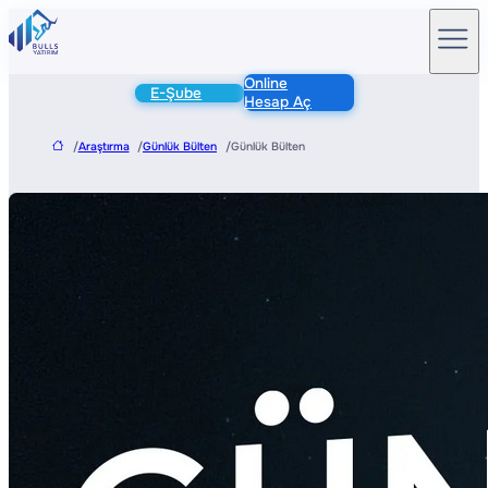
Online
E-Şube
Hesap Aç
/
Araştırma
/
Günlük Bülten
/
Günlük Bülten