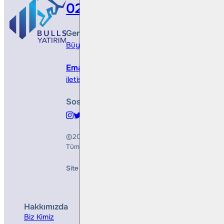
0212 410 0500
Genel Müdürlük
Büyükdere Cad. No 173, 1. Levent Plaza, B Blo
Email
iletisim@bullsyatirim.com
Sosyal Medya
©2026
Bulls Yatırım Menkul Değerler A.Ş.
Tüm Hakları Saklıdır
Site Creation & Technology by
Mindlook
Hakkımızda
Hizmetler
Biz Kimiz
Yatırım Danışmanlığı