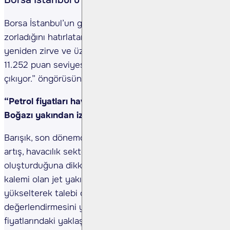
Borsa İstanbul’un geçtiğimiz 14-16 ayda yatırımcısını
zorladığını hatırlatan Barışık, “Normalleşme olursa
yeniden zirve ve üzeri görülebilir” dedi. TL bazında
11.252 puan seviyesi ve üzeri hedef olarak öne
çıkıyor.” öngörüsünde bulundu.
“Petrol fiyatları havacılığı baskılıyor, Hürmüz
Boğazı yakından izlenmeli”
Barışık, son dönemdeki petrol fiyatlarında yaşanan
artış, havacılık sektörü için önemli bir maliyet baskısı
oluşturduğuna dikkat çekti. Özellikle en büyük girdi
kalemi olan jet yakıtındaki artışın, bilet fiyatlarını
yükselterek talebi olumsuz etkileyebileceği
değerlendirmesini yaparak, “Maalesef petrol
fiyatlarındaki yaklaşık 10 dolarlık artış, sektörde