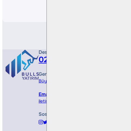
Paylaş
Destek Hattı
0212 410 0500
Genel Müdürlük
Büyükdere Cad. No 173, 1. Levent Plaza, B Blo
Email
iletisim@bullsyatirim.com
Sosyal Medya