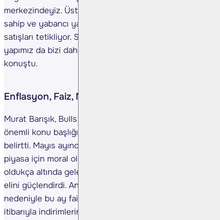
merkezindeyiz. Üstelik borsamız yüksek likiditeye
sahip ve yabancı yatırımcıya oldukça açık. Bu da ani
satışları tetikliyor. Sadece lokasyon değil, piyasa
yapımız da bizi daha kırılgan hale getiriyor.” şeklinde
konuştu.
Enflasyon, Faiz, Merkez Bankası ve Beklentiler
Murat Barışık, Bulls Yatırım’ın iç gündemindeki en
önemli konu başlığının hâlâ enflasyon olduğunu
belirtti. Mayıs ayında gelen 1.53’lük TÜFE verisinin
piyasa için moral olduğunu vurguladı: “Beklentinin
oldukça altında gelen bu veri, Merkez Bankası’nın
elini güçlendirdi. Ancak savaşın yarattığı belirsizlik
nedeniyle bu ay faiz indirimi beklemiyoruz. Temmuz
itibarıyla indirimlerin başlamasını öngörüyoruz.” dedi.