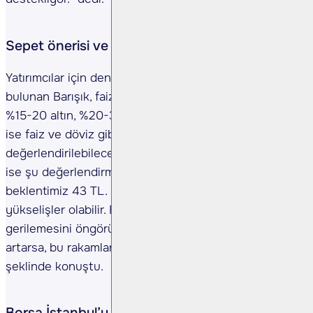
Sepet önerisi ve döviz beklentisi
Yatırımcılar için dengeli bir portföy önerisinde de
bulunan Barışık, faiz hassasiyetine göre değişse de
%15-20 altın, %20-30 hisse senedi, geri kalan kısmın
ise faiz ve döviz gibi enstrümanlarda
değerlendirilebileceğini söyledi. Döviz kuruna dair
ise şu değerlendirmeyi yaptı: “Yıl sonu Dolar/TL
beklentimiz 43 TL. Bu noktalara doğru ufak ufak
yükselişler olabilir. Enflasyonun yaklaşık %34’e
gerilemesini öngörüyoruz. Petrol ve savaş etkisi
artarsa, bu rakamlar yeniden revize edilebilir.”
şeklinde konuştu.
Borsa İstanbul’u ne bekliyor?