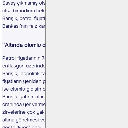
Savaş çıkmamış olsaydı, bu hafta için sembolik de
olsa bir indirim beklentisi olabileceğini belirten
Barışık, petrol fiyatlarındaki yükselişin Merkez
Bankası’nın faiz kararlarında etkili olacağını söyledi.
“Altında olumlu durum devam edecek”
Petrol fiyatlarının 74-75 dolar bandına yükselmesinin
enflasyon üzerindeki baskıyı artıracağını belirten
Barışık, jeopolitik tansiyonun düşmesi halinde
fiyatların yeniden gerileyeceğini öngördü. Altın da
ise olumlu gidişin bir süre daha süreceğini belirten
Barışık, yatırımcılara portföylerinde altına %15-20
oranında yer vermelerini önerdi: “Altın tarihi
zirvelerine çok yakın. Savaşlar, merkez bankalarının
altına yönelmesi ve enflasyon baskısı bu yükselişi
destekliyor.” dedi.