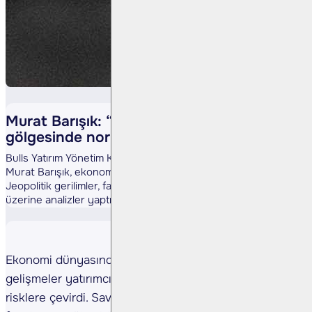
Murat Barışık: “Piyasa, savaşın
gölgesinde normalleşme arayışında”
Bulls Yatırım Yönetim Kurulu Başkan Vekili ve Genel Müdürü
Murat Barışık, ekonomideki son gelişmeleri değerlendirdi.
Jeopolitik gerilimler, faiz politikaları ve piyasa beklentileri
üzerine analizler yaptı.
Ekonomi dünyasında son dönemde yaşanan
gelişmeler yatırımcıların dikkatini yeniden küresel
risklere çevirdi. Savaş gerginliğin arttığı, petrol