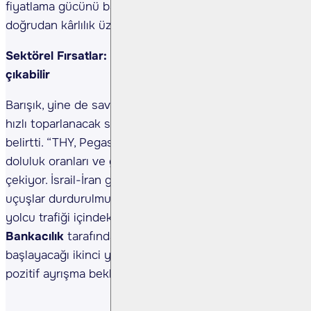
fiyatlama gücünü baskılayacak gibi görünüyor. Bu
doğrudan kârlılık üzerinde etkili olabilir” dedi.
Sektörel Fırsatlar: Havacılık ve Bankacılık öne
çıkabilir
Barışık, yine de savaş etkisinin azalması halinde en
hızlı toparlanacak sektörün
havacılık
olacağını
belirtti. “THY, Pegasus ve Tav gibi şirketlerin yüksek
doluluk oranları ve güçlü operasyonel verileri dikkat
çekiyor. İsrail-İran gerilimi nedeniyle bazı ülkelere
uçuşlar durdurulmuş olsa da, bu hatların toplam
yolcu trafiği içindeki payı düşük kalıyor” dedi.
Bankacılık
tarafında ise faiz indirimlerinin
başlayacağı ikinci yarıda net faiz marjı avantajıyla
pozitif ayrışma bekleniyor.