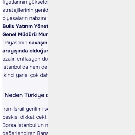
fiyatlarının yükseldiği, enflasyonla mücadele
stratejilerinin yeniden gözden geçirildiği bu süreçte,
piyasaların nabzını tutan kritik açıklamalardan biri de
Bulls Yatırım Yönetim Kurulu Başkan Vekili ve
Genel Müdürü Murat Barışık
’tan geldi. Barışık,
“Piyasanın
savaşın gölgesinde normalleşme
arayışında olduğunu söyleyerek,
“Jeopolitik riskler
azalır, enflasyon düşüşünü sürdürürse hem Borsa
İstanbul’da hem de genel yatırım ortamında yılın
ikinci yarısı çok daha olumlu geçebilir” dedi.
"Neden Türkiye daha fazla etkileniyor?"
İran-İsrail gerilimi sonrası Borsa İstanbul’daki satış
baskısı dikkat çekti. İsrail borsasının kapalıyken
Borsa İstanbul’un neden baskı altında olduğunu
değerlendiren Barışık, “Jeopolitik risklerin