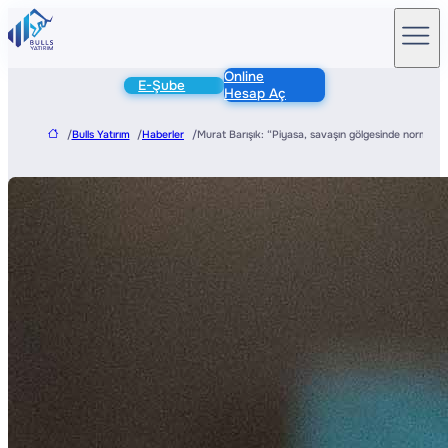
Online
E-Şube
Hesap Aç
/
Bulls Yatırım
/
Haberler
/
Murat Barışık: “Piyasa, savaşın gölgesinde normalle