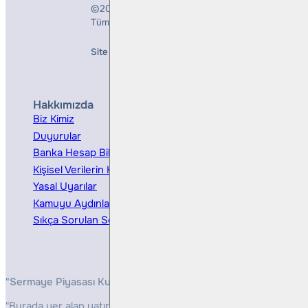
©2026
Bulls Yatırım Menkul Değerler A.Ş.
Tüm Hakları Saklıdır
Site Creation & Technology by
Mindlook
Hakkımızda
Hizmetler
Biz Kimiz
Yatırım Danışmanlığı
Duyurular
Kurumsal Finansman
Banka Hesap Bilgileri
Ücretler ve Masraflar
Kişisel Verilerin Korunması
Bireysel Portföy Yönetimi
Yasal Uyarılar
Kamuyu Aydınlatma
Sıkça Sorulan Sorular
"Sermaye Piyasası Kurulunun, Yatırım Hizmetleri ve Faaliyetleri 
"Burada yer alan yatırım bilgi, yorum ve tavsiyeleri yatırım danış