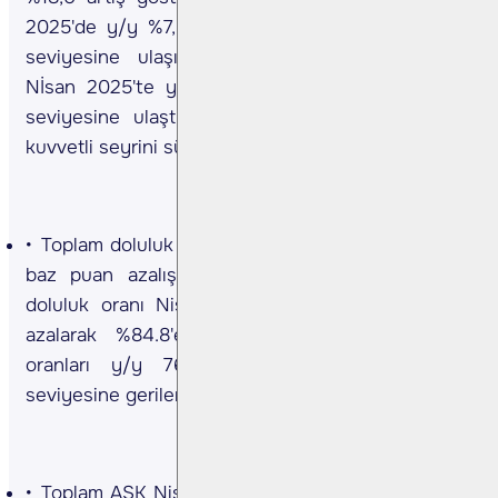
2025'de y/y %7,5 artış göstererek 1.22mn yolcu
seviyesine ulaşırken, uluslararası yolcu sayısı
Nİsan 2025'te y/y %24.7 artarak 2,23mn yolcu
seviyesine ulaştı. Yolcu sayısındaki artış trendi
kuvvetli seyrini sürdürmektedir.
Toplam doluluk oranı (LF) Nisan 2025'te y/y 152
baz puan azalışla %86,8’e geriledi. Uluslararası
doluluk oranı Nisan 2025'te y/y 164 baz puan
azalarak %84.8'e gerilerken, Yurt içi doluluk
oranları y/y 76 baz puan azalarak %90.7
seviyesine gerilemiştir.
Toplam ASK Nisan 2025’te %22,7 artış gösterdi.