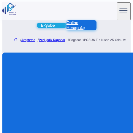
Online
E-Şube
Hesap Aç
/
Araştırma
/
Periyodik Raporlar
/
Pegasus <PGSUS TI> Nisan 25 Yolcu Verisi