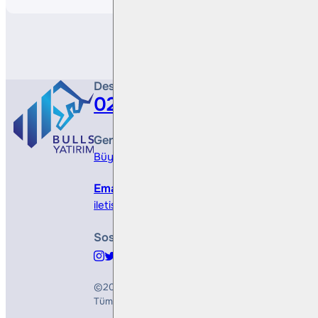
Destek Hattı
0212 410 0500
Genel Müdürlük
Büyükdere Cad. No 173, 1. Levent Plaza, B Blo
Email
iletisim@bullsyatirim.com
Sosyal Medya
©2026
Bulls Yatırım Menkul Değerler A.Ş.
Tüm Hakları Saklıdır