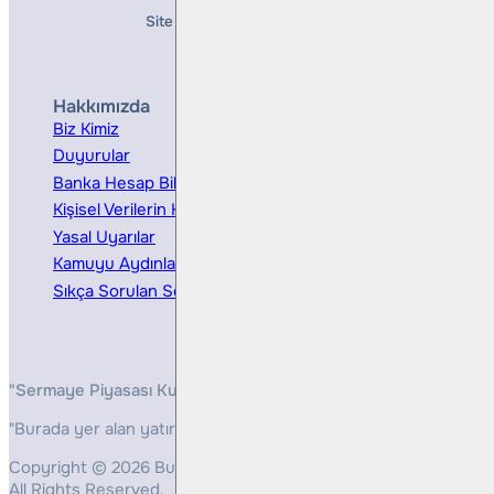
Site Creation & Technology by
Mindlook
Hakkımızda
Hizmetler
Biz Kimiz
Yatırım Danışmanlığı
Duyurular
Kurumsal Finansman
Banka Hesap Bilgileri
Ücretler ve Masraflar
Kişisel Verilerin Korunması
Bireysel Portföy Yönetimi
Yasal Uyarılar
Kamuyu Aydınlatma
Sıkça Sorulan Sorular
"Sermaye Piyasası Kurulunun, Yatırım Hizmetleri ve Faaliyetleri 
"Burada yer alan yatırım bilgi, yorum ve tavsiyeleri yatırım danış
Copyright © 2026 Bulls Yatırım Menkul Değerler
All Rights Reserved.