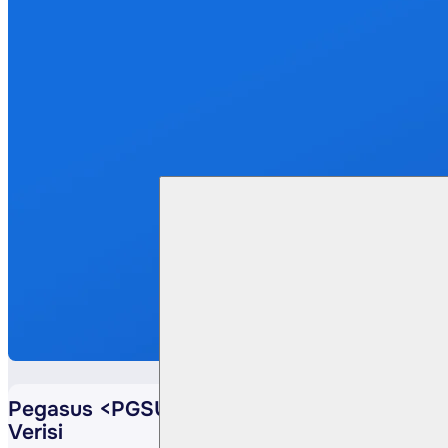
Pegasus <PGSUS TI> Nisan 25 Yolcu
Verisi