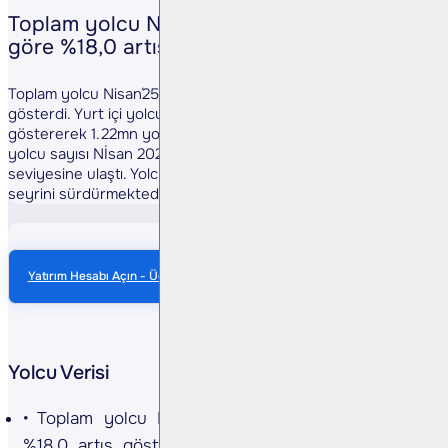
Toplam yolcu Nisan´25´te bir önceki yıla
göre %18,0 artış gösterdi(Olumlu)…
Toplam yolcu Nisan´25´te bir önceki yıla göre %18,0 artış
gösterdi. Yurt içi yolcu sayısı Nisan 2025´de y/y %7,5 artış
göstererek 1.22mn yolcu seviyesine ulaşırken, uluslararası
yolcu sayısı Nİsan 2025´te y/y %24.7 artarak 2,23mn yolcu
seviyesine ulaştı. Yolcu sayısındaki artış trendi kuvvetli
seyrini sürdürmektedir.
Yatırım Hesabı Açın - Ücretsiz Anlık Veri
Yolcu Verisi
Toplam yolcu Nisan'25'te bir önceki yıla göre
%18,0 artış gösterdi. Yurt içi yolcu sayısı Nisan