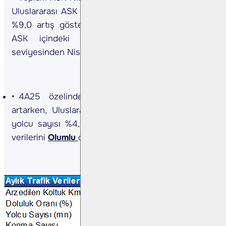
Uluslararası ASK y/y %25,7 artarken, yurt içi ASK
%9,0 artış gösterdi. Uluslararası ASK’nın toplam
ASK içindeki payı, bir yıl önceki %82,1
seviyesinden Nisan 2025'te %84,1'e yükseldi.
4A25 özelinde toplam yolcu sayısı %13,6
artarken, Uluslararası yolcu sayısı %19,2 yurtiçi
yolcu sayısı %4,9 artış gösterdi Açıklanan Yolcu
verilerini
Olumlu
olarak değerlendiriyoruz.