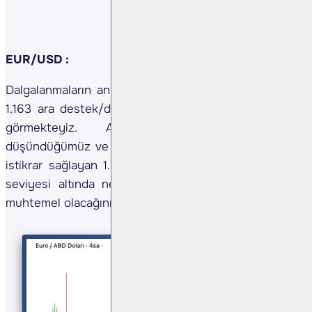
EUR/USD :
Dalgalanmaların anlık olarak 1.167 - 1.170 bölgesi ve
1.163 ara destek/direnç bölgesi altında seyrettiğini
görmekteyiz. Aşağıda önemli olduğunu
düşündüğümüz ve daha önceki fiyat hareketlerinde
istikrar sağlayan 1.157 seviyesi bulunmaktadır. 1.157
seviyesi altında negatif senaryoların görece daha
muhtemel olacağını düşünmekteyiz.