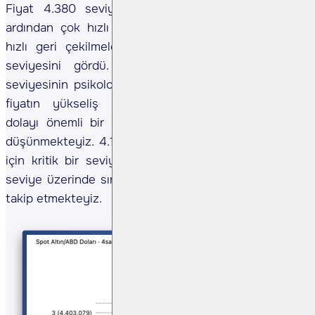
Fiyat 4.380 seviyesi üzerinde tepe yapmasının
ardından çok hızlı geri çekilmeler yaşadı. Yaşanan
hızlı geri çekilmeler ile birlikte en düşük 4.004
seviyesini gördü. Bu noktada sırasıyla 4.000
seviyesinin psikolojik açıdan, 4.050 seviyesinin ise
fiyatın yükseliş sürecinde sağladığı istikrardan
dolayı önemli bir destek/direnç bölgesi olduğunu
düşünmekteyiz. 4.101 seviyesinin yukarı yönlü akış
için kritik bir seviye olduğunu düşünmekteyiz. Bu
seviye üzerinde sırasıyla 4.160 - 4.206 seviyelerini
takip etmekteyiz.