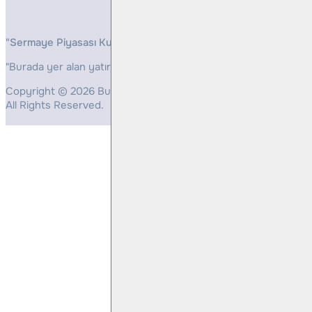
"Sermaye Piyasası Kurulunun, Yatırım Hizmetleri ve Faaliyetleri 
"Burada yer alan yatırım bilgi, yorum ve tavsiyeleri yatırım danış
Copyright © 2026 Bulls Yatırım Menkul Değerler
All Rights Reserved.