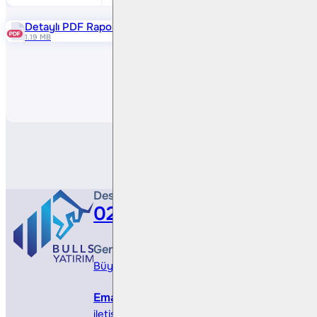
Detaylı PDF Raporu
1.19 MB
Paylaş
Destek Hattı
0212 410 0500
Genel Müdürlük
Büyükdere Cad. No 173, 1. Levent Plaza, B Blo
Email
iletisim@bullsyatirim.com