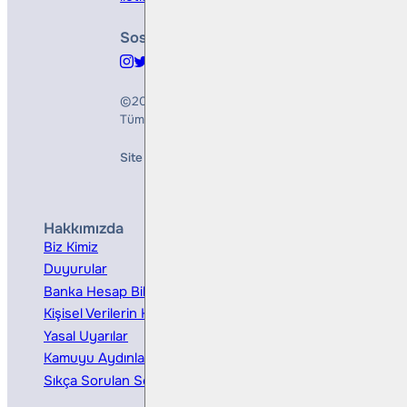
Sosyal Medya
©2026
Bulls Yatırım Menkul Değerler A.Ş.
Tüm Hakları Saklıdır
Site Creation & Technology by
Mindlook
Hakkımızda
Hizmetler
Biz Kimiz
Yatırım Danışmanlığı
Duyurular
Kurumsal Finansman
Banka Hesap Bilgileri
Ücretler ve Masraflar
Kişisel Verilerin Korunması
Bireysel Portföy Yönetimi
Yasal Uyarılar
Kamuyu Aydınlatma
Sıkça Sorulan Sorular