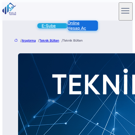
Online
E-Şube
Hesap Aç
/
Araştırma
/
Teknik Bülten
/
Teknik Bülten