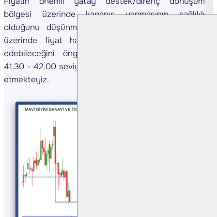
Fiyatın önemli yatay destek/direnç dönüşüm
bölgesi üzerinde kapanış yapmasının sağlıklı
olduğunu düşünmekteyiz. 39.30 destek bölgesi
üzerinde fiyat hareketinin yukarı yönlü devam
edebileceğini öngörmekteyiz. Yukarıda 40.50 -
41.30 - 42.00 seviyelerini sıralı hedefler olarak takip
etmekteyiz.