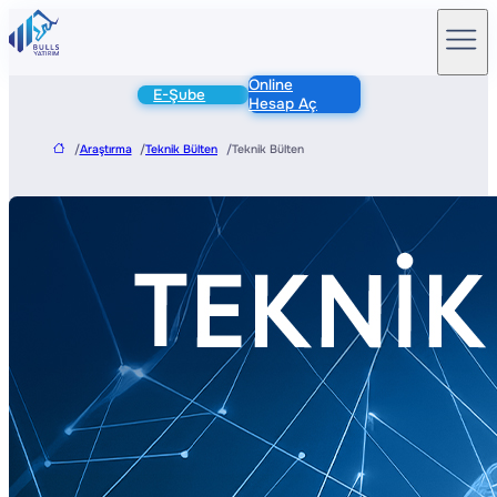
Online
E-Şube
Hesap Aç
/
Araştırma
/
Teknik Bülten
/
Teknik Bülten