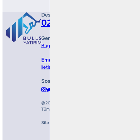
Destek Hattı
0212 410 0500
Genel Müdürlük
Büyükdere Cad. No 173, 1. Levent Plaza, B Blo
Email
iletisim@bullsyatirim.com
Sosyal Medya
©2026
Bulls Yatırım Menkul Değerler A.Ş.
Tüm Hakları Saklıdır
Site Creation & Technology by
Mindlook