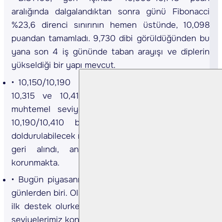
aralığında dalgalandıktan sonra günü Fibonacci
%23,6 direnci sınırının hemen üstünde, 10,098
puandan tamamladı. 9,730 dibi görüldüğünden bu
yana son 4 iş gününde taban arayışı ve diplerin
yükseldiği bir yapı mevcut.
10,150/10,190 bölgesi geçilebildiği takdirde,
10,315 ve 10,410 dirençleri karşımıza çıkması
muhtemel seviyeler olarak görünüyor. Bakalım
10,190/10,410 bölgesinde bıraktığımız boşluk
doldurulabilecek mi? Yurtdışında yaşanan düşüşler
geri alındı, ancak bizde zayıf seyir hala
korunmakta.
Bugün piyasanın rüştünü ispat etmesi gereken
günlerden biri. Olası geri çekilmelerde 10,050 puan
ilk destek olurken, 9,985 ve 9,885 diğer destek
seviyelerimiz konumunda.