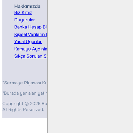
Hakkımızda
Hizmetler
Biz Kimiz
Yatırım Danışmanlığı
Duyurular
Kurumsal Finansman
Banka Hesap Bilgileri
Ücretler ve Masraflar
Kişisel Verilerin Korunması
Bireysel Portföy Yönetimi
Yasal Uyarılar
Kamuyu Aydınlatma
Sıkça Sorulan Sorular
"Sermaye Piyasası Kurulunun, Yatırım Hizmetleri ve Faaliyetleri 
"Burada yer alan yatırım bilgi, yorum ve tavsiyeleri yatırım danış
Copyright © 2026 Bulls Yatırım Menkul Değerler
All Rights Reserved.