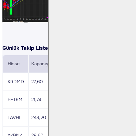
Günlük Takip Listemiz:
Hisse
Kapanış
Direnç
Zarar Durdurma
MACD
KRDMD
27,60
29,40
27,10
-
PETKM
21,74
22,34
21,42
-
TAVHL
243,20
250,74
239,30
-
YKBNK
28,60
29,32
28,20
nötr