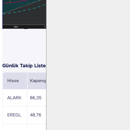
Günlük Takip Listemiz:
Hisse
Kapanış
Direnç
Zarar Durdurma
MACD
ALARK
86,35
89,00
85,00
nötr
EREGL
48,76
50,20
48,00
+