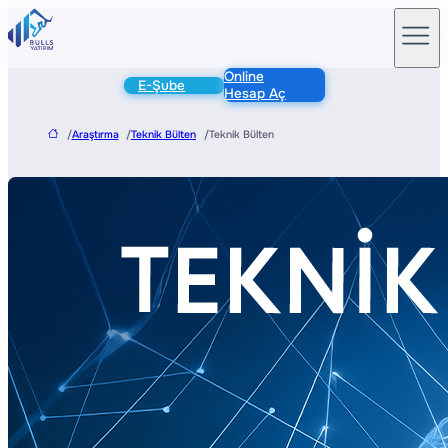
Online
E-Şube
Hesap Aç
/
Araştırma
/
Teknik Bülten
/
Teknik Bülten