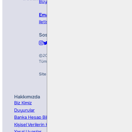
Büyükdere Cad. No 173, 1. Levent Plaza, B Blo
Email
iletisim@bullsyatirim.com
Sosyal Medya
©2026
Bulls Yatırım Menkul Değerler A.Ş.
Tüm Hakları Saklıdır
Site Creation & Technology by
Mindlook
Hakkımızda
Hizmetler
Biz Kimiz
Yatırım Danışmanlığı
Duyurular
Kurumsal Finansman
Banka Hesap Bilgileri
Ücretler ve Masraflar
Kişisel Verilerin Korunması
Bireysel Portföy Yönetimi
Yasal Uyarılar