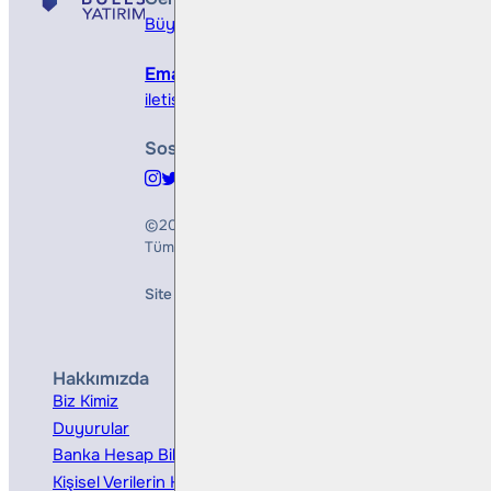
Büyükdere Cad. No 173, 1. Levent Plaza, B Blo
Email
iletisim@bullsyatirim.com
Sosyal Medya
©2026
Bulls Yatırım Menkul Değerler A.Ş.
Tüm Hakları Saklıdır
Site Creation & Technology by
Mindlook
Hakkımızda
Hizmetler
Biz Kimiz
Yatırım Danışmanlığı
Duyurular
Kurumsal Finansman
Banka Hesap Bilgileri
Ücretler ve Masraflar
Kişisel Verilerin Korunması
Bireysel Portföy Yönetimi