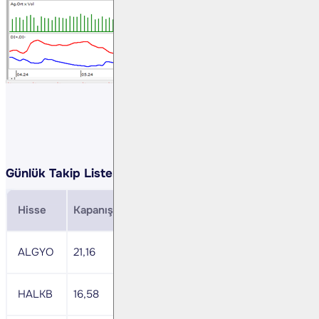
Günlük Takip Listemiz:
Hisse
Kapanış
Direnç
Zarar Durdurma
MACD
ALGYO
21,16
21,9
20,7
+
HALKB
16,58
17,2
16,2
nötr