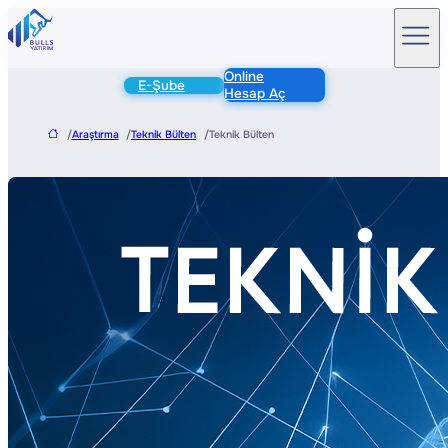
Online
E-Şube
Hesap Aç
/
Araştırma
/
Teknik Bülten
/
Teknik Bülten