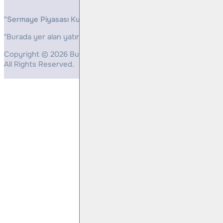
"Sermaye Piyasası Kurulunun, Yatırım Hizmetleri ve Faaliyetleri 
"Burada yer alan yatırım bilgi, yorum ve tavsiyeleri yatırım danış
Copyright © 2026 Bulls Yatırım Menkul Değerler
All Rights Reserved.