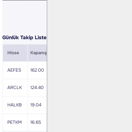
Günlük Takip Listemiz:
Hisse
Kapanış
Direnç
Zarar Durdurma
MACD
AEFES
162.00
166.9
159.6
nötr
ARCLK
124.40
128.1
122.5
nötr
HALKB
19.04
19.6
18.8
-
PETKM
16.65
17.1
16.4
nötr