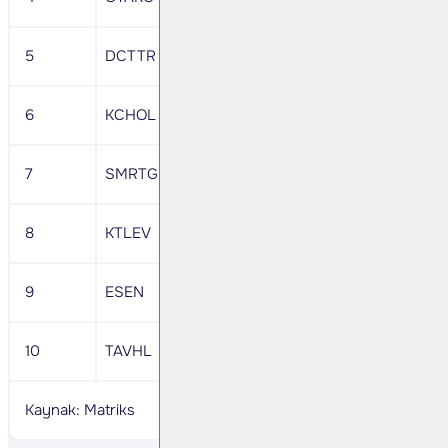
5
DCTTR
41,18
88,650,240
-40,259,1
6
KCHOL
150,5
329,837,500
-302,513,
7
SMRTG
42,4
43,303,760
-20,634,8
8
KTLEV
61,05
55,694,020
-34,084,7
9
ESEN
34,1
68,838,230
-47,773,3
10
TAVHL
246.00
199,432,100
-178,682,
Kaynak: Matriks