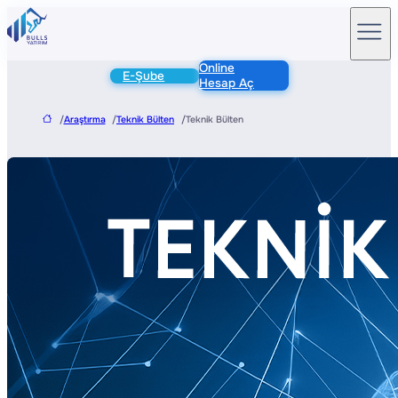
Online
E-Şube
Hesap Aç
/
Araştırma
/
Teknik Bülten
/
Teknik Bülten