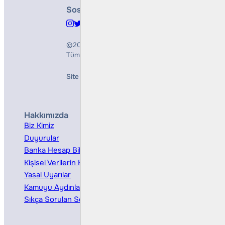
Sosyal Medya
©2026
Bulls Yatırım Menkul Değerler A.Ş.
Tüm Hakları Saklıdır
Site Creation & Technology by
Mindlook
Hakkımızda
Hizmetler
Biz Kimiz
Yatırım Danışmanlığı
Duyurular
Kurumsal Finansman
Banka Hesap Bilgileri
Ücretler ve Masraflar
Kişisel Verilerin Korunması
Bireysel Portföy Yönetimi
Yasal Uyarılar
Kamuyu Aydınlatma
Sıkça Sorulan Sorular