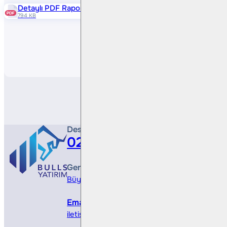
Detaylı PDF Raporu
794 KB
Paylaş
Destek Hattı
0212 410 0500
Genel Müdürlük
Büyükdere Cad. No 173, 1. Levent Plaza, B Blo
Email
iletisim@bullsyatirim.com