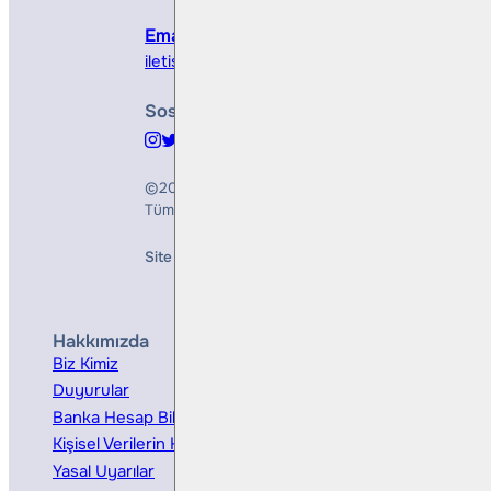
Email
iletisim@bullsyatirim.com
Sosyal Medya
©2026
Bulls Yatırım Menkul Değerler A.Ş.
Tüm Hakları Saklıdır
Site Creation & Technology by
Mindlook
Hakkımızda
Hizmetler
Biz Kimiz
Yatırım Danışmanlığı
Duyurular
Kurumsal Finansman
Banka Hesap Bilgileri
Ücretler ve Masraflar
Kişisel Verilerin Korunması
Bireysel Portföy Yönetimi
Yasal Uyarılar