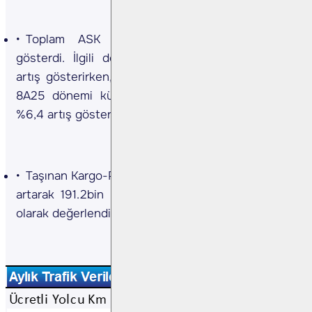
Toplam ASK Ağustos 2025’te %8,2 artış
gösterdi. İlgili dönemde Uluslararası ASK %6.9
artış gösterirken,Yurtiçi ASK %20.1 artış gösterdi.
8A25 dönemi kümülatif veride toplam ASK y/y
%6,4 artış gösterdi.
Taşınan Kargo-Posta Ağustos 2025’te y/y %10,5
artarak 191.2bin ton seviyesine yükseldi.
Olumlu
olarak değerlendiriyoruz.