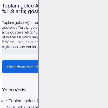
Toplam yolcu Ağustos'25'te yıllık bazda
%11.9 artış gösterdi…
Toplam yolcu Ağustos25'te bir önceki yıla göre %11.9 artış
gösterdi. Yurt içi yolcu sayısı Ağustos 2025'te y/y %14.5
artış göstererek 3.48mn yolcu seviyesine ulaşırken,
uluslararası yolcu sayısı Ağustos 2025'te y/y %10.5 artarak
5.98mn yolcu seviyesine ulaştı.
Açıklanan son verilerle 8A25 döneminde ...
Yatırım Hesabı Açın - Ücretsiz Anlık Veri
Yolcu Verisi
Toplam yolcu Ağustos25'te bir önceki yıla göre
%11.9 artış gösterdi. Yurt içi yolcu sayısı Ağustos