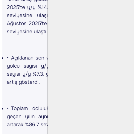
2025'te y/y %14.5 artış göstererek 3.48mn yolcu
seviyesine ulaşırken, uluslararası yolcu sayısı
Ağustos 2025'te y/y %10.5 artarak 5.98mn yolcu
seviyesine ulaştı.
Açıklanan son verilerle 8A25 döneminde toplam
yolcu sayısı y/y %5,8 arttı. Uluslararası yolcu
sayısı y/y %7.3, yurt içi yolcu sayısı ise y/y %3.0
artış gösterdi.
Toplam doluluk oranı (LF) Ağustos 2025'te
geçen yılın aynı dönemine göre 88 baz puan
artarak %86.7 seviyesinde gerçekleşti.