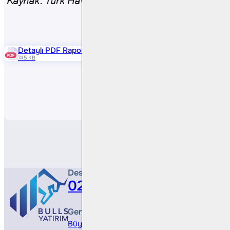
Detaylı PDF Raporu
745 KB
Paylaş
Destek Hattı
0212 410 0500
Genel Müdürlük
Büyükdere Cad. No 173, 1. Levent Plaza, B Blo