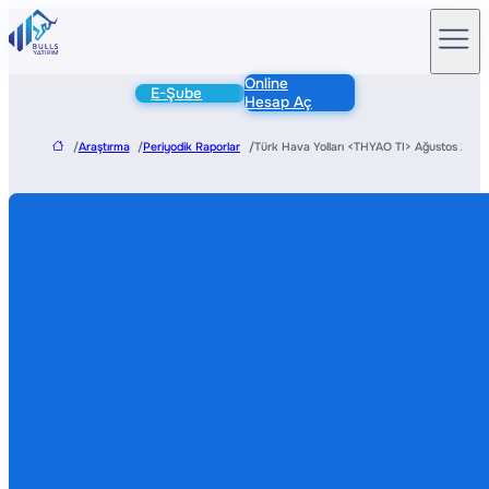
Online
E-Şube
Hesap Aç
/
Araştırma
/
Periyodik Raporlar
/
Türk Hava Yolları <THYAO TI> Ağustos 25 Yol