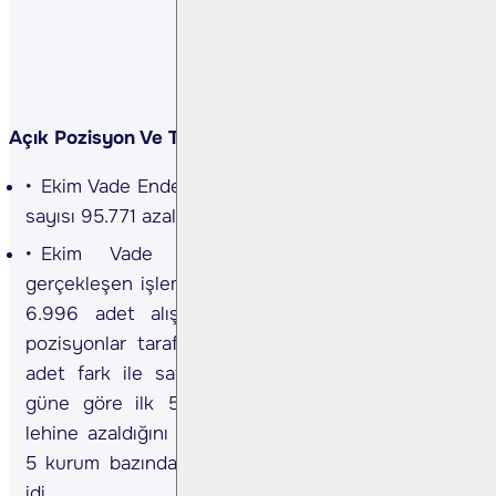
Açık Pozisyon Ve Takas Değişimi
Ekim Vade Endeks Sözleşmesinde açık pozisyon
sayısı 95.771 azalışla 253.960 adete geriledi.
Ekim Vade Endeks Sözleşmesinde dün
gerçekleşen işlemlerde ilk 5 kurum bazında nette
6.996 adet alış gerçekleşirken, kümülatif net
pozisyonlar tarafında ilk 5 kurum bazında 4.881
adet fark ile satışların baskın olduğunu, önceki
güne göre ilk 5 kurum bazında farkın satıcılar
lehine azaldığını gözlemliyoruz. Bir önceki gün ilk
5 kurum bazında fark 18.421 adet satıcılar lehine
idi.