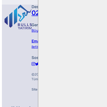
Destek Hattı
0212 410 0500
Genel Müdürlük
Büyükdere Cad. No 173, 1. Levent Plaza, B Blo
Email
iletisim@bullsyatirim.com
Sosyal Medya
©2026
Bulls Yatırım Menkul Değerler A.Ş.
Tüm Hakları Saklıdır
Site Creation & Technology by
Mindlook