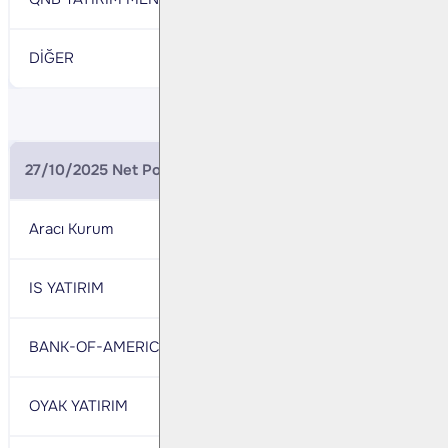
DİĞER
17,884
DİĞER
27/10/2025 Net Pozisyonlar (BIST 30 Ekim Vade)
Aracı Kurum
Net
Aracı Ku
IS YATIRIM
63,026
TEB YAT
BANK-OF-AMERICA YATIRIM BANK
20,089
GARANT
OYAK YATIRIM
3,423
MEKSA Y