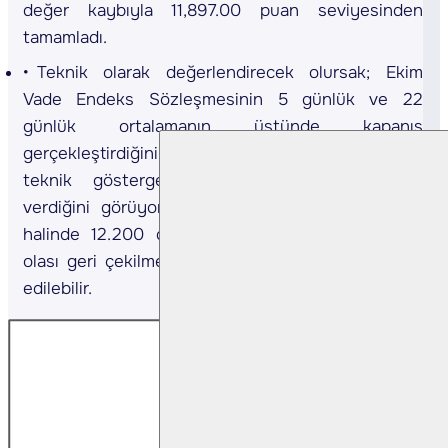
değer kaybıyla 11,897.00 puan seviyesinden
tamamladı.
Teknik olarak değerlendirecek olursak; Ekim
Vade Endeks Sözleşmesinin 5 günlük ve 22
günlük ortalamanın üstünde kapanış
gerçekleştirdiğini izliyoruz. Sözleşmede kısa vadeli
teknik göstergelerin alış yönünde sinyaller
verdiğini görüyoruz. Alıcılı seyrin devam etmesi
halinde 12.200 direnç olarak izlenebilir. Gün içi
olası geri çekilmelerde 11.750 destek olarak takip
edilebilir.