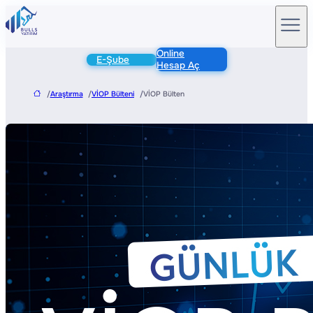
Online
E-Şube
Hesap Aç
/
Araştırma
/
VİOP Bülteni
/
VİOP Bülten