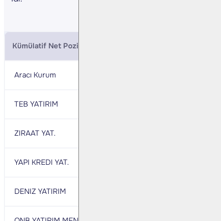
Kümülatif Net Pozisyonlar (BIST 30 Ekim Vade)
Aracı Kurum
Net
Aracı Kurum
TEB YATIRIM
59,990
IS YATIRIM
ZIRAAT YAT.
23,221
BANK-OF-AMERICA 
YAPI KREDI YAT.
22,619
AK YATIRIM
DENIZ YATIRIM
7,258
INFO YATIRIM MENK
QNB YATIRIM MENKUL
3,000
MEKSA YATIRIM