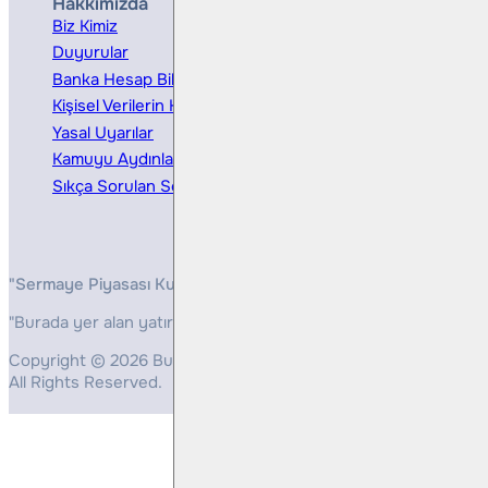
Hakkımızda
Hizmetler
Biz Kimiz
Yatırım Danışmanlığı
Duyurular
Kurumsal Finansman
Banka Hesap Bilgileri
Ücretler ve Masraflar
Kişisel Verilerin Korunması
Bireysel Portföy Yönetimi
Yasal Uyarılar
Kamuyu Aydınlatma
Sıkça Sorulan Sorular
"Sermaye Piyasası Kurulunun, Yatırım Hizmetleri ve Faaliyetleri 
"Burada yer alan yatırım bilgi, yorum ve tavsiyeleri yatırım danış
Copyright © 2026 Bulls Yatırım Menkul Değerler
All Rights Reserved.