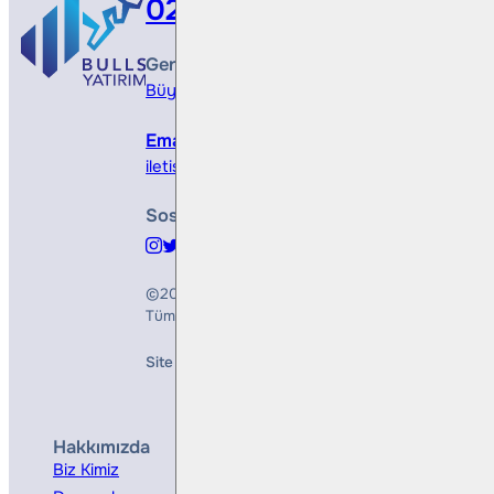
0212 410 0500
Genel Müdürlük
Büyükdere Cad. No 173, 1. Levent Plaza, B Blo
Email
iletisim@bullsyatirim.com
Sosyal Medya
©2026
Bulls Yatırım Menkul Değerler A.Ş.
Tüm Hakları Saklıdır
Site Creation & Technology by
Mindlook
Hakkımızda
Hizmetler
Biz Kimiz
Yatırım Danışmanlığı