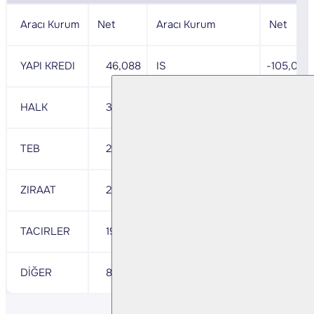
Aracı Kurum
Net
Aracı Kurum
Net
YAPI KREDI
46,088
IS
-105,096
HALK
31,203
BANK OF AMERICA
- 71,248
TEB
24,756
HSBC
- 42,725
ZIRAAT
20,056
MEKSA
- 6,351
TACIRLER
19,643
STRATEJI
- 2,419
DİĞER
87,135
DİĞER
- 1,031