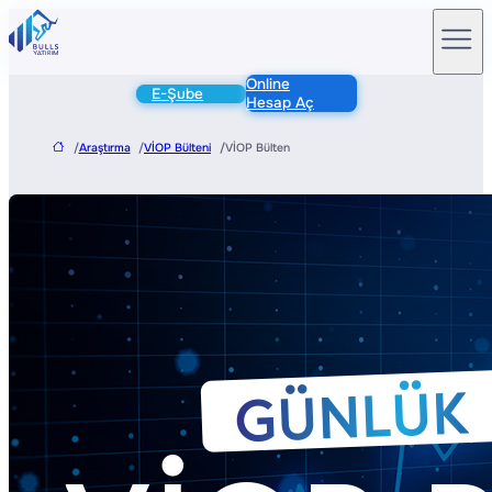
Online
E-Şube
Hesap Aç
/
Araştırma
/
VİOP Bülteni
/
VİOP Bülten