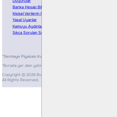
Duyurular
Kurumsal Finansman
Banka Hesap Bilgileri
Ücretler ve Masraflar
Kişisel Verilerin Korunması
Bireysel Portföy Yönetimi
Yasal Uyarılar
Kamuyu Aydınlatma
Sıkça Sorulan Sorular
"Sermaye Piyasası Kurulunun, Yatırım Hizmetleri ve Faaliyetleri 
"Burada yer alan yatırım bilgi, yorum ve tavsiyeleri yatırım danış
Copyright © 2026 Bulls Yatırım Menkul Değerler
All Rights Reserved.