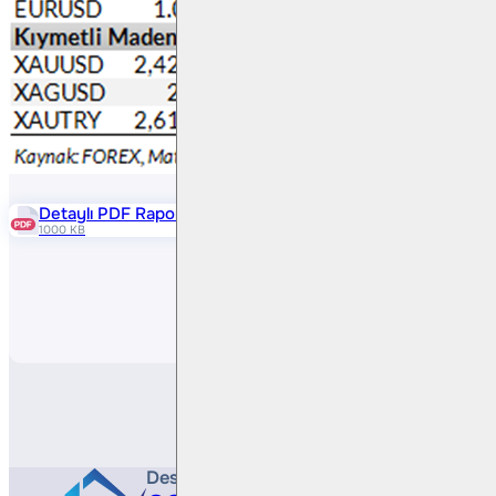
Detaylı PDF Raporu
1000 KB
Paylaş
Destek Hattı