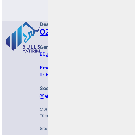
Destek Hattı
0212 410 0500
Genel Müdürlük
Büyükdere Cad. No 173, 1. Levent Plaza, B Blo
Email
iletisim@bullsyatirim.com
Sosyal Medya
©2026
Bulls Yatırım Menkul Değerler A.Ş.
Tüm Hakları Saklıdır
Site Creation & Technology by
Mindlook