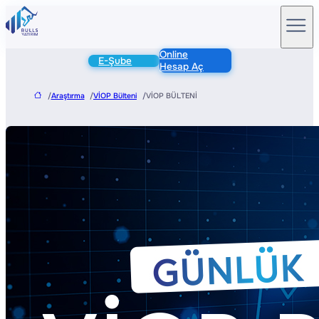
Online
E-Şube
Hesap Aç
/
Araştırma
/
VİOP Bülteni
/
VİOP BÜLTENİ