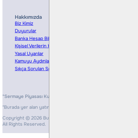
Hakkımızda
Hizmetler
Biz Kimiz
Yatırım Danışmanlığı
Duyurular
Kurumsal Finansman
Banka Hesap Bilgileri
Ücretler ve Masraflar
Kişisel Verilerin Korunması
Bireysel Portföy Yönetimi
Yasal Uyarılar
Kamuyu Aydınlatma
Sıkça Sorulan Sorular
"Sermaye Piyasası Kurulunun, Yatırım Hizmetleri ve Faaliyetleri 
"Burada yer alan yatırım bilgi, yorum ve tavsiyeleri yatırım danış
Copyright © 2026 Bulls Yatırım Menkul Değerler
All Rights Reserved.