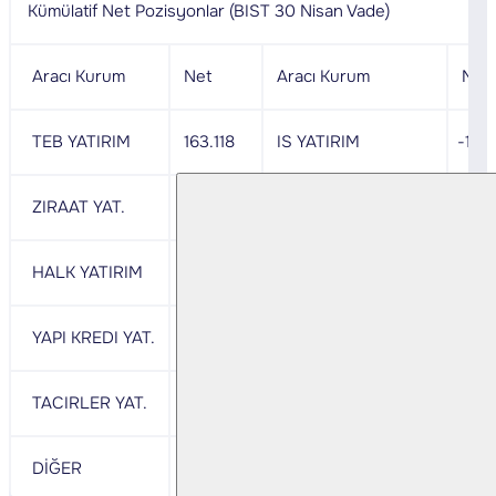
Kümülatif Net Pozisyonlar (BIST 30 Nisan Vade)
Aracı Kurum
Net
Aracı Kurum
Net
TEB YATIRIM
163.118
IS YATIRIM
-157
ZIRAAT YAT.
47.866
BANK-OF-AMERICA
- 71
HALK YATIRIM
26.030
GARANTI BBVA
- 25
YAPI KREDI YAT.
24.898
AK YATIRIM
- 14
TACIRLER YAT.
19.186
QNB YATIRIM
- 14
DİĞER
42.751
DİĞER
- 39