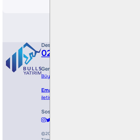
Destek Hattı
0212 410 0500
Genel Müdürlük
Büyükdere Cad. No 173, 1. Levent Plaza, B Blo
Email
iletisim@bullsyatirim.com
Sosyal Medya
©2026
Bulls Yatırım Menkul Değerler A.Ş.
Tüm Hakları Saklıdır