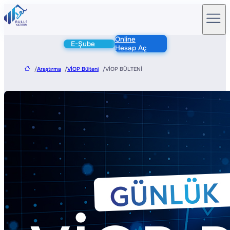
Online
E-Şube
Hesap Aç
/
Araştırma
/
VİOP Bülteni
/
VİOP BÜLTENİ