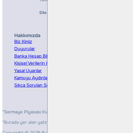
Site Creation & Technology by
Mindlook
Hakkımızda
Hizmetler
Biz Kimiz
Yatırım Danışmanlığı
Duyurular
Kurumsal Finansman
Banka Hesap Bilgileri
Ücretler ve Masraflar
Kişisel Verilerin Korunması
Bireysel Portföy Yönetimi
Yasal Uyarılar
Kamuyu Aydınlatma
Sıkça Sorulan Sorular
"Sermaye Piyasası Kurulunun, Yatırım Hizmetleri ve Faaliyetleri 
"Burada yer alan yatırım bilgi, yorum ve tavsiyeleri yatırım danış
Copyright © 2026 Bulls Yatırım Menkul Değerler