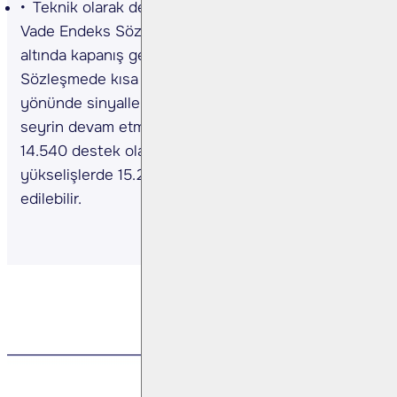
Teknik olarak değerlendirecek olursak; Şubat
Vade Endeks Sözleşmesinin 5 günlük ortalamanın
altında kapanış gerçekleştirdiğini izliyoruz.
Sözleşmede kısa vadeli teknik göstergelerin satış
yönünde sinyaller verdiğini görüyoruz. Satıcılı
seyrin devam etmesi halinde sırasıyla 14.800 ve
14.540 destek olarak takip edilebilir. Gün içi olası
yükselişlerde 15.260 ve 15.425 direnç olarak takip
edilebilir.