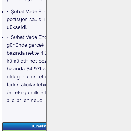
Şubat Vade Endeks Sözleşmesinde açık
pozisyon sayısı 16.595 artışla 399.194 adete
yükseldi.
Şubat Vade Endeks Sözleşmesinde önceki işlem
gününde gerçekleşen işlemlerde ilk 5 kurum
bazında nette 4.798 adet satış gerçekleşirken,
kümülatif net pozisyonlar tarafında ilk 5 kurum
bazında 54.971 adet fark ile alışların baskın
olduğunu, önceki güne göre ilk 5 kurum bazında
farkın alıcılar lehine azaldığını gözlemliyoruz. Bir
önceki gün ilk 5 kurum bazında fark 61.987 adet
alıcılar lehineydi.