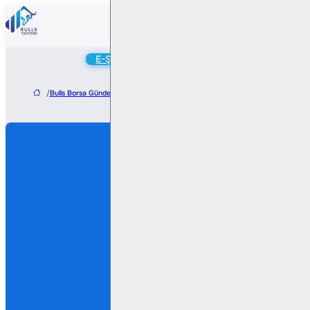
Online
E-Şube
Hesap Aç
/
Bulls Borsa Gündem
/
Turkcell – BTK Yetkilendirme İhalesine Katılacak