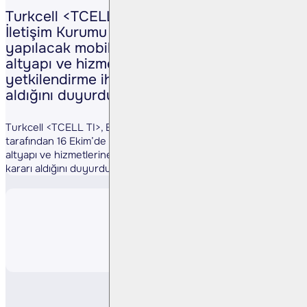
Turkcell <TCELL TI>, Bilgi Teknolojileri ve
İletişim Kurumu tarafından 16 Ekim’de
yapılacak mobil elektronik haberleşme
altyapı ve hizmetlerine ilişkin
yetkilendirme ihalesine katılma kararı
aldığını duyurdu. (Kaynak: KAP)
Turkcell <TCELL TI>, Bilgi Teknolojileri ve İletişim Kurumu
tarafından 16 Ekim’de yapılacak mobil elektronik haberleşme
altyapı ve hizmetlerine ilişkin yetkilendirme ihalesine katılma
kararı aldığını duyurdu. (Kaynak: KAP)
Paylaş