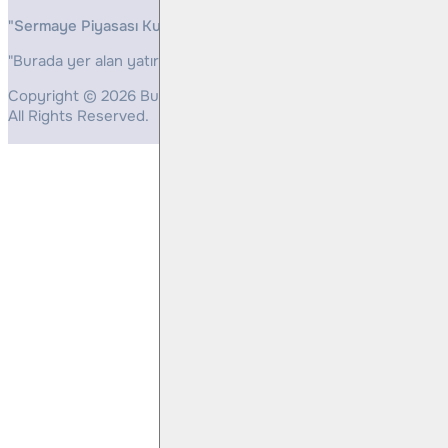
"Sermaye Piyasası Kurulunun, Yatırım Hizmetleri ve Faaliyetleri 
"Burada yer alan yatırım bilgi, yorum ve tavsiyeleri yatırım danış
Copyright © 2026 Bulls Yatırım Menkul Değerler
All Rights Reserved.