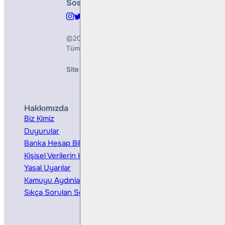
Sosyal Medya
©2026
Bulls Yatırım Menkul Değerler A.Ş.
Tüm Hakları Saklıdır
Site Creation & Technology by
Mindlook
Hakkımızda
Hizmetler
Biz Kimiz
Yatırım Danışmanlığı
Duyurular
Kurumsal Finansman
Banka Hesap Bilgileri
Ücretler ve Masraflar
Kişisel Verilerin Korunması
Bireysel Portföy Yönetimi
Yasal Uyarılar
Kamuyu Aydınlatma
Sıkça Sorulan Sorular