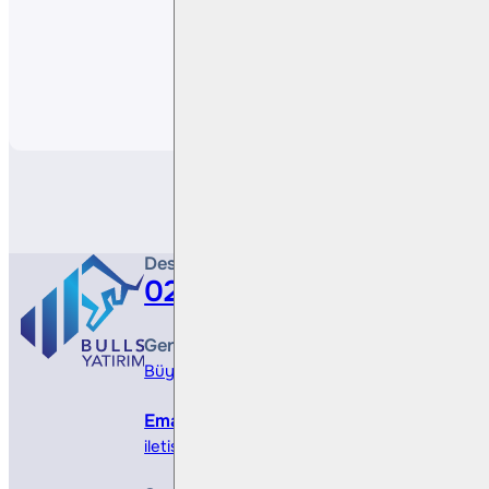
Paylaş
Destek Hattı
0212 410 0500
Genel Müdürlük
Büyükdere Cad. No 173, 1. Levent Plaza, B Blo
Email
iletisim@bullsyatirim.com