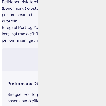
Belirlenen risk tercihi üzerinden karşılaştırma ölçütü
(benchmark ) oluşturulur. Bu ölçüt portföy
performansının belirlenmesinde kullanılacak ana
kriterdir.
Bireysel Portföy Yönetiminde amaç belirlenen
karşılaştırma ölçütü getirisinin üzerinde bir getiri
performansını yatırımcıya sağlamak olacaktır.
Performans Dönemi
Bireysel Portföy Yönetimi hizmetinin
başarısının ölçüleceği dönemi ifade eder.