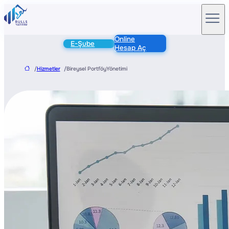
Online
E-Şube
Hesap Aç
/
Hizmetler
/
Bireysel PortföyYönetimi