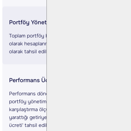
Portföy Yönetim Ücreti
Toplam portföy büyüklüğü üzerinden günlük
olarak hesaplanmakta ve aylık veya günlük
olarak tahsil edilmektedir.
Performans Ücreti (Başarı Primi)
Performans dönemi sonunda, varlık getirisinin,
portföy yönetimine başlarken belirlenen
karşılaştırma ölçütünün getirisinin üzerinde
yarattığı getiriye göre 'performans
ücreti' tahsil edilir.