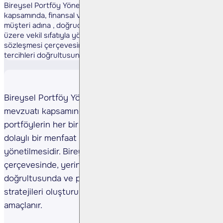
Bireysel Portföy Yönetimi, sermaye piyasası mevzuatı
kapsamında, finansal varlıklardan oluşan portföylerin her bir
müşteri adına , doğrudan veya dolaylı bir menfaat sağlamak
üzere vekil sıfatıyla yönetilmesidir. Bireysel portföy yönetim
sözleşmesi çerçevesinde, yerindelik testleri, risk-getiri
tercihleri doğrultusunda ...
Bireysel Portföy Yönetimi, sermaye piyasası
mevzuatı kapsamında, finansal varlıklardan oluşan
portföylerin her bir müşteri adına , doğrudan veya
dolaylı bir menfaat sağlamak üzere vekil sıfatıyla
yönetilmesidir. Bireysel portföy yönetim sözleşmesi
çerçevesinde, yerindelik testleri, risk-getiri tercihleri
doğrultusunda ve piyasa koşullarına uygun yatırım
stratejileri oluşturularak portföylerin yönetilmesi
amaçlanır.