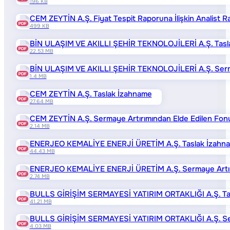
196 KB
CEM ZEYTİN A.Ş. Fiyat Tespit Raporuna İlişkin Analist R
499 KB
BİN ULAŞIM VE AKILLI ŞEHİR TEKNOLOJİLERİ A.Ş. Tasl
22.53 MB
BİN ULAŞIM VE AKILLI ŞEHİR TEKNOLOJİLERİ A.Ş. Sermaye
1.4 MB
CEM ZEYTİN A.Ş. Taslak İzahname
27.64 MB
CEM ZEYTİN A.Ş. Sermaye Artırımından Elde Edilen Fonun
2.14 MB
ENERJEO KEMALİYE ENERJİ ÜRETİM A.Ş. Taslak İzahn
44.43 MB
ENERJEO KEMALİYE ENERJİ ÜRETİM A.Ş. Sermaye Artırımı
2.74 MB
BULLS GİRİŞİM SERMAYESİ YATIRIM ORTAKLIĞI A.Ş. Ta
41.21 MB
BULLS GİRİŞİM SERMAYESİ YATIRIM ORTAKLIĞI A.Ş. Serma
4.03 MB