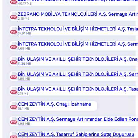
40.17 MB
ZEBRANO MOBİLYA TEKNOLOJİLERİ A.S. Sermaye Artırımın
2.15 MB
İNTETRA TEKNOLOJİ VE BİLİŞİM HİZMETLERİ A.Ş. Tasl
37.91 MB
İNTETRA TEKNOLOJİ VE BİLİŞİM HİZMETLERİ A.Ş. Sermaye
1.69 MB
BİN ULAŞIM VE AKILLI ŞEHİR TEKNOLOJİLERİ A.Ş. Onay
11.36 MB
BİN ULAŞIM VE AKILLI ŞEHİR TEKNOLOJİLERİ A.Ş. Sermaye
1.89 MB
BİN ULAŞIM VE AKILLI ŞEHİR TEKNOLOJİLERİ A.Ş. Tasar
278 KB
CEM ZEYTİN A.Ş. Onaylı İzahname
18.1 MB
CEM ZEYTİN A.Ş. Sermaye Artırımından Elde Edilen Fonun
1.98 MB
CEM ZEYTİN A.Ş. Tasarruf Sahiplerine Satış Duyurusu