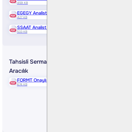
459 KB
EGEGY Analist Raporu
427 KB
SSAAT Analist Raporu
533 KB
Tahsisli Sermaye Artırımı İşlemlerine
Aracılık
FORMT Onaylı İhraç Belgesi
674 KB
Paylaş