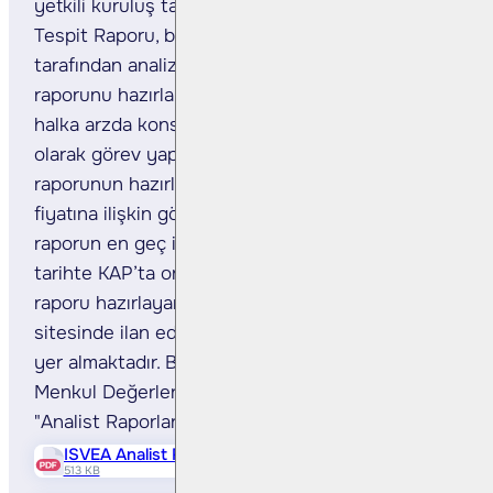
yetkili kuruluş tarafından hazırlanan Fiyat
Tespit Raporu, başka bir yetkili kuruluş
tarafından analiz edilebilir. Söz konusu analist
raporunu hazırlayacak yetkili kuruluşun ilgili
halka arzda konsorsiyum lideri veya eş lideri
olarak görev yapmaması gerekir. Analist
raporunun hazırlanması halinde, halka arz
fiyatına ilişkin görüş beyan edilmesi ve
raporun en geç ilgili halka arzın başladığı
tarihte KAP’ta ortaklığa ilişkin bölümde ve bu
raporu hazırlayan yetkili kuruluşun internet
sitesinde ilan edilmesi zorunludur» maddesi
yer almaktadır. Bu kapsamda Bulls Yatırım
Menkul Değerler A.Ş. tarafından hazırlanan
"Analist Raporları" aşağıda yer almaktadır.
ISVEA Analist Raporu
513 KB