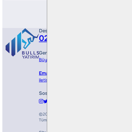
Destek Hattı
0212 410 0500
Genel Müdürlük
Büyükdere Cad. No 173, 1. Levent Plaza, B Blo
Email
iletisim@bullsyatirim.com
Sosyal Medya
©2026
Bulls Yatırım Menkul Değerler A.Ş.
Tüm Hakları Saklıdır