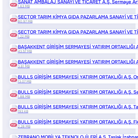
SANAT AMBALAJ SANAYİ VE TİCARET A.Ş. Sermaye Artırım
1.63 MB
SECTOR TARIM KİMYA GIDA PAZARLAMA SANAYİ VE TİC
80.97 MB
SECTOR TARIM KİMYA GIDA PAZARLAMA SANAYİ VE TİCARET
1.22 MB
BAŞAKKENT GİRİŞİM SERMAYESİ YATIRIM ORTAKLIĞI A.
43.57 MB
BAŞAKKENT GİRİŞİM SERMAYESİ YATIRIM ORTAKLIĞI A.Ş. S
3.81 MB
BULLS GİRİŞİM SERMAYESİ YATIRIM ORTAKLIĞI A.Ş. On
13.07 MB
BULLS GİRİŞİM SERMAYESİ YATIRIM ORTAKLIĞI A.Ş. Serma
1.88 MB
BULLS GİRİŞİM SERMAYESİ YATIRIM ORTAKLIĞI A.Ş. Tas
193 KB
BULLS GİRİŞİM SERMAYESİ YATIRIM ORTAKLIĞI A.Ş. Fiy
2.28 MB
ZEBRANO MOBİLYA TEKNOLOJİLERİ A.Ş. Taslak İzahn