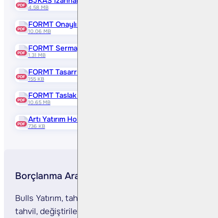
BJKAS İzahname Ekleri
4.58 MB
FORMT Onaylı İzahname
10.06 MB
FORMT Sermaye Artırımından Elde Edilen Fonun Kullanım 
1.31 MB
FORMT Tasarruf Sahiplerine Satış Duyurusu
155 KB
FORMT Taslak İzahname
10.65 MB
Artı Yatırım Holding A.Ş. Onaylı İhraç Belgesi
736 KB
Borçlanma Aracı İhraçlarına Aracılık
Bulls Yatırım, tahvil, paya dönüştürülebilir
tahvil, değiştirilebilir tahvil, finansman bonosu,