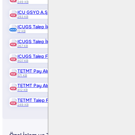
249 KB
ICU GSYO A.Ş SPK Onaylı İhraç Belgesi ( Pdf )
293 KB
ICUGS Talep İletme Formatı ( Docx )
12 KB
ICUGS Talep İletme Formatı ( Pdf )
267 KB
ICUGS Talep Formu ( Pdf )
407 KB
TETMT Pay Alım Teklifi Bilgi Formu ( Pdf )
571 KB
TETMT Pay Alım Teklifi Bilgilendirme Notu ( Pdf )
412 KB
TETMT Talep Formu ( Pdf )
249 KB