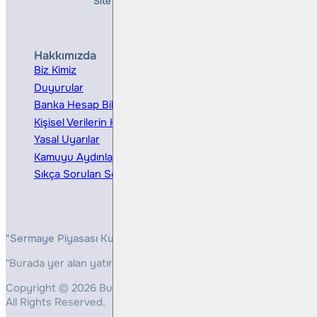
Site Creation & Technology by
Mindlook
Hakkımızda
Hizmetler
Biz Kimiz
Yatırım Danışmanlığı
Duyurular
Kurumsal Finansman
Banka Hesap Bilgileri
Ücretler ve Masraflar
Kişisel Verilerin Korunması
Bireysel Portföy Yönetimi
Yasal Uyarılar
Kamuyu Aydınlatma
Sıkça Sorulan Sorular
"Sermaye Piyasası Kurulunun, Yatırım Hizmetleri ve Faaliyetleri 
"Burada yer alan yatırım bilgi, yorum ve tavsiyeleri yatırım danış
Copyright © 2026 Bulls Yatırım Menkul Değerler
All Rights Reserved.