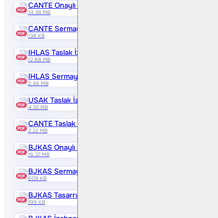
CANTE Onaylı İzahname
14.38 MB
CANTE Sermaye Artırımından Elde Edilen Fonun Kullanım 
138 KB
IHLAS Taslak İzahname
12.88 MB
IHLAS Sermaye Artırımından Elde Edilen Fonun Kullanım 
2.46 MB
USAK Taslak İzahname
4.55 MB
CANTE Taslak İzahname
2.22 MB
BJKAS Onaylı İzahname
16.37 MB
BJKAS Sermaye Artırımından Elde Edilen Fonun Kullanım 
609 KB
BJKAS Tasarruf Sahiplerine Satış Duyurusu
199 KB