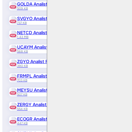
GOLDA Analist Raporu
509 KB
SVGYO Analist Raporu
737 KB
NETCD Analist Raporu
1.43 MB
UCAYM Analist Raporu
568 KB
ZGYO Analist Raporu
390 KB
FRMPL Analist Raporu
703 KB
MEYSU Analist Raporu
507 KB
ZERGY Analist Raporu
554 KB
ECOGR Analist Raporu
447 KB