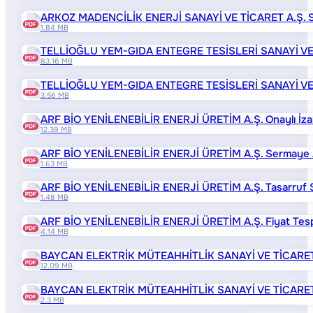
ARKOZ MADENCİLİK ENERJİ SANAYİ VE TİCARET A.Ş. Serma
1.84 MB
TELLİOĞLU YEM-GIDA ENTEGRE TESİSLERİ SANAYİ VE T
83.16 MB
TELLİOĞLU YEM-GIDA ENTEGRE TESİSLERİ SANAYİ VE TİCA
3.56 MB
ARF BİO YENİLENEBİLİR ENERJİ ÜRETİM A.Ş. Onaylı İz
12.39 MB
ARF BİO YENİLENEBİLİR ENERJİ ÜRETİM A.Ş. Sermaye Artı
1.63 MB
ARF BİO YENİLENEBİLİR ENERJİ ÜRETİM A.Ş. Tasarruf S
1.48 MB
ARF BİO YENİLENEBİLİR ENERJİ ÜRETİM A.Ş. Fiyat Tesp
4.14 MB
BAYCAN ELEKTRİK MÜTEAHHİTLİK SANAYİ VE TİCARET A
12.09 MB
BAYCAN ELEKTRİK MÜTEAHHİTLİK SANAYİ VE TİCARET A.Ş.
2.3 MB