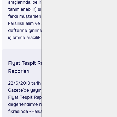
araçlarında, belirlenen fiyat ve tutar (miktar da
tanımlanabilir) sınırları dahilinde, aynı veya
farklı müşterilerinden miktar ve fiyatı uyuşan
karşılıklı alım ve satım emirleri aldığında, emir
defterine girilmeden sisteme iletilmesi
işlemine aracılık edilmektedir.
Fiyat Tespit Raporlarına İlişkin Analist
Raporları
22/6/2013 tarih ve 28685 sayılı Resmi
Gazete’de yayınlanan Pay Tebliği’nin (VII-128.1)
Fiyat Tespit Raporu ile analist ve
değerlendirme raporları başlıklı 29. madde 2.
fıkrasında «Halka arzda satışa aracılık eden