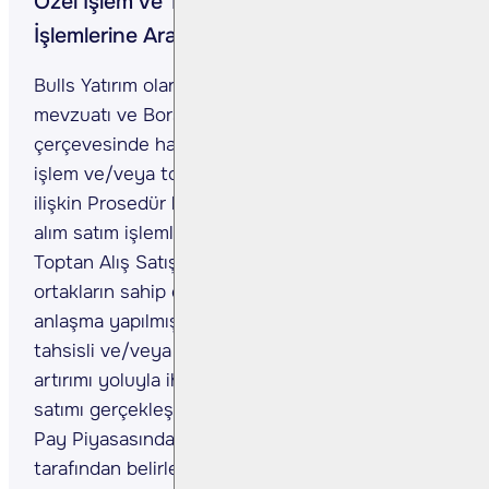
Özel İşlem ve Toptan Alış Satış
İşlemlerine Aracılık
Bulls Yatırım olarak Sermaye Piyasası Kurulu
mevzuatı ve Borsa İstanbul A.Ş. düzenlemeleri
çerçevesinde halka açık şirket paylarının özel
işlem ve/veya toptan alış satış işlemlerine
ilişkin Prosedür kapsamında yapılacak olan
alım satım işlemlerine aracılık etmekteyiz.
Toptan Alış Satış İşlemlerinde mevcut
ortakların sahip oldukları payların, önceden
anlaşma yapılmış veya yapılmamış alıcılara
tahsisli ve/veya toplu olarak satışı ile sermaye
artırımı yoluyla ihraç edilecek payların alım
satımı gerçekleştirilmektedir. Özel İşlem ise
Pay Piyasasında işlem gören ve Borsa
tarafından belirlenen sermaye piyasası