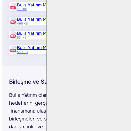
Bulls Yatırım Menkul Değerler A.Ş. Onaylı İhraç Belgesi
765 KB
Bulls Yatırım Menkul Değerler A.Ş. Borçlanma Aracı Ba
495 KB
Bulls Yatırım Menkul Değerler A.Ş. Onaylı İhraç Belgesi
551 KB
Bulls Yatırım Menkul Değerler A.Ş. Borçlanma Aracı Ba
569 KB
Birleşme ve Satın Alma Danışmanlığı
Bulls Yatırım olarak şirketlerin stratejik büyüme
hedeflerini gerçekleştirmeleri ve gerekli
finansmana ulaşabilmeleri amacıyla şirket
birleşmeleri ve satın almaları konusunda
danışmanlık ve aracılık hizmetleri sunmaktayız.