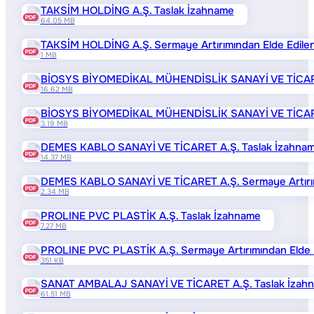
TAKSİM HOLDİNG A.Ş. Taslak İzahname
64.05 MB
TAKSİM HOLDİNG A.Ş. Sermaye Artırımından Elde Edilen 
1 MB
BİOSYS BİYOMEDİKAL MÜHENDİSLİK SANAYİ VE TİCARE
16.62 MB
BİOSYS BİYOMEDİKAL MÜHENDİSLİK SANAYİ VE TİCARET A.
3.19 MB
DEMES KABLO SANAYİ VE TİCARET A.Ş. Taslak İzahna
14.37 MB
DEMES KABLO SANAYİ VE TİCARET A.Ş. Sermaye Artırımın
2.34 MB
PROLINE PVC PLASTİK A.Ş. Taslak İzahname
7.27 MB
PROLINE PVC PLASTİK A.Ş. Sermaye Artırımından Elde Ed
351 KB
SANAT AMBALAJ SANAYİ VE TİCARET A.Ş. Taslak İzah
61.51 MB