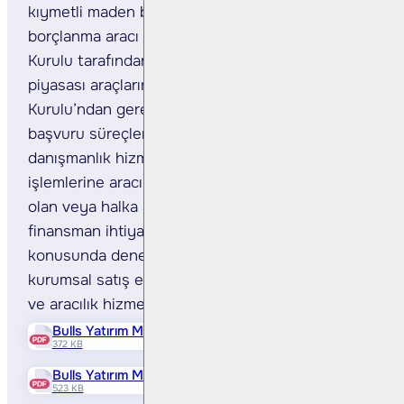
kıymetli maden bonosu ve niteliği itibari ile
borçlanma aracı olduğu Sermaye Piyasası
Kurulu tarafından kabul edilecek sermaye
piyasası araçlarının Sermaye Piyasası
Kurulu’ndan gerekli izinlerin alınması ve
başvuru süreçlerinin yürütülmesi işlemlerinde
danışmanlık hizmeti sunulmakta, satış
işlemlerine aracılık edilmektedir. Halka açık
olan veya halka açık olmayan şirketlerin farklı
finansman ihtiyaçlarının karşılanması
konusunda deneyimli kurumsal finansman ve
kurumsal satış ekibi ile uçtan uca danışmanlık
ve aracılık hizmetleri sunmaktadır.
Bulls Yatırım Menkul Değerler A.Ş. Onaylı İhraç Belgesi
372 KB
Bulls Yatırım Menkul Değerler A.Ş. Borçlanma Aracı Ba
523 KB