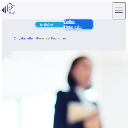
Online
E-Şube
Hesap Aç
/
Hizmetler
/
Kurumsal Finansman