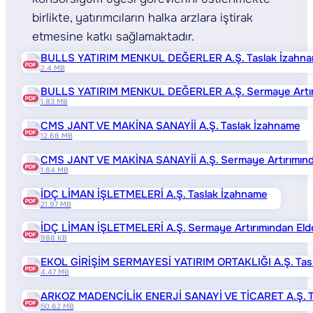
birlikte, yatırımcıların halka arzlara iştirak
etmesine katkı sağlamaktadır.
BULLS YATIRIM MENKUL DEĞERLER A.Ş. Taslak İzahn
2.4 MB
BULLS YATIRIM MENKUL DEĞERLER A.Ş. Sermaye Artırımın
1.83 MB
CMS JANT VE MAKİNA SANAYİİ A.Ş. Taslak İzahname
12.68 MB
CMS JANT VE MAKİNA SANAYİİ A.Ş. Sermaye Artırımından 
1.84 MB
İDÇ LİMAN İŞLETMELERİ A.Ş. Taslak İzahname
21.97 MB
İDÇ LİMAN İŞLETMELERİ A.Ş. Sermaye Artırımından Elde 
988 KB
EKOL GİRİŞİM SERMAYESİ YATIRIM ORTAKLIĞI A.Ş. Tas
4.47 MB
ARKOZ MADENCİLİK ENERJİ SANAYİ VE TİCARET A.Ş. T
50.62 MB