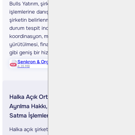
Bulls Yatırım, şirket birleşmeleri ve satın alma
işlemlerine danışmanlık kapsamında, hedef
şirketin belirlenmesi, due-diligence (mali
durum tespit incelemesi) yapılması, genel
koordinasyon, müzakere süreçlerinin
yürütülmesi, finansal danışmanlık yapılması
gibi geniş bir hizmet yelpazesine sahiptir.
Senkron & Orgino Uzman Kuruluş Raporu
4.35 MB
Halka Açık Ortaklıkların Pay Alım Teklifi
Ayrılma Hakkı, Ortaklıktan Çıkarma ve
Satma İşlemlerine Aracılık
Halka açık şirketlerin taraf olduğu birleşme ve