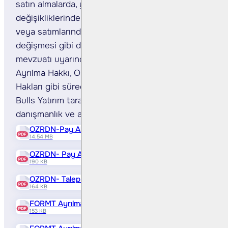
satın almalarda, yönetim kontrolü
değişikliklerinde, belli büyüklüklerde varlık alım
veya satımlarında, esas faaliyet konusunun
değişmesi gibi durumlarda Sermaye Piyasası
mevzuatı uyarınca Pay Alım Teklifi Zorunluluğu,
Ayrılma Hakkı, Ortaklıktan Çıkarma ve Satma
Hakları gibi süreçler söz konusu olmaktadır.
Bulls Yatırım tarafından tüm bu işlemlerde
danışmanlık ve aracılık hizmeti sunulmaktadır.
OZRDN-Pay Alım Teklifi Bilgi Formu
14.54 MB
OZRDN- Pay Alım Teklifi Bilgilendirme Notu
190 KB
OZRDN- Talep Formu
164 KB
FORMT Ayrılma Hakkı Kullanımına İlişkin Talep Formu
153 KB