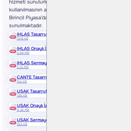
hizmeti sunulurken, yeni pay alma hakkının
kullanılmasının ardından kalan payların Borsa
Birincil Piyasa’da satışında aracılık hizmeti
sunulmaktadır.
IHLAS Tasarruf Sahiplerine Satış Duyurusu
1018 KB
IHLAS Onaylı İzahname
2.68 MB
IHLAS Sermaye Artırımından Elde Edilen Fonun Kullanım 
2.25 MB
CANTE Tasarruf Sahiplerine Satış Duyurusu
162 KB
USAK Tasarruf Sahiplerine Satış Duyurusu
148 KB
USAK Onaylı İzahname
9.36 MB
USAK Sermaye Artırımından Elde Edilen Fonun Kullanım Y
184 KB