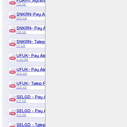
FORMT Ayrılma Hakkı Kullanımı Bilgilendirme Notu
179 KB
SNKRN-Pay Alım Teklifi Bilgi Formu
594 KB
SNKRN- Pay Alım Teklifi Bilgilendirme Notu
158 KB
SNKRN- Talep Formu
177 KB
UFUK- Pay Alım Teklifi Bilgi Formu
4.35 MB
UFUK- Pay Alım Teklifi Bilgilendirme Notu
420 KB
UFUK- Talep Formu
254 KB
SELGD - Pay Alım Teklifi Bilgi Formu ( Pdf )
677 KB
SELGD - Pay Alım Teklifi Bilgilendirme Notu ( Pdf )
412 KB
SELGD - Talep Formu ( Pdf )