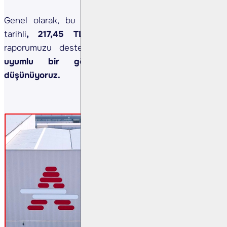
Genel olarak, bu ziyaret notunun 1 Aralık 2025
tarihli
, 217,45 TL hedef fiyatlı
Astor Enerji
raporumuzu desteklediğini ve hesaplamalarımızla
uyumlu bir görünüm ortaya koyduğunu
düşünüyoruz.