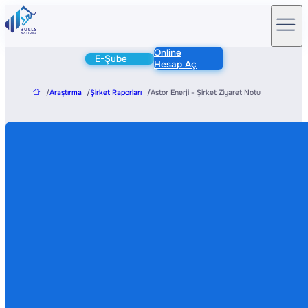
Online
E-Şube
Hesap Aç
/
Araştırma
/
Şirket Raporları
/
Astor Enerji - Şirket Ziyaret Notu