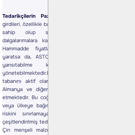
Tedarikçilerin Pazarlık Gücü (Orta) –
Hammadde
girdileri, özellikle bakır, trafo üretiminde kritik öneme
sahip olup sektörü emtia fiyatlarındaki
dalgalanmalara karşı hassas hale getirmektedir.
Hammadde fiyatlarındaki artışlar maliyet riski
yaratsa da, ASTOR bu artışları ürün fiyatlarına
yansıtabilme kabiliyeti sayesinde riski
yönetebilmektedir.Buna ek olarak şirket, tedarikçi
tabanını aktif olarak çeşitlendirmekte; Kore, Çin,
Almanya ve diğer bölgelerden hammadde temin
etmektedir. Bu coğrafi çeşitlilik, tek bir tedarikçiye
veya ülkeye bağımlılığı azaltarak tedarik kesintisi
riskini sınırlamaya yardımcı olmaktadır. Ayrıca
çeşitlendirilmiş tedarik ağı, ABD’ye satılan ürünlerde
Çin menşeli malzeme kullanımına yönelik kısıtlar