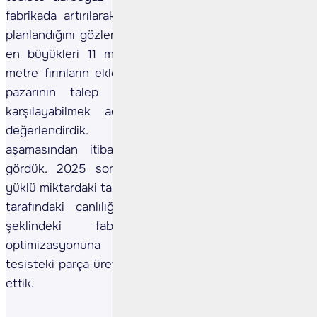
fabrikada artırılarak lojistik akışın hızlandırılmasının
planlandığını gözlemledik. Ayrıca, mevcutta bulunan
en büyükleri 11 metre olan fırınlara ek olarak 15
metre fırınların eklenmesi stratejisini, özellikle ABD
pazarının talep ettiği ürün spesifikasyonlarını
karşılayabilmek adına kritik bir hamle olarak
değerlendirdik. 5S metodolojisinin tasarım
aşamasından itibaren sürece entegre edildiğini
gördük. 2025 sonu itibarıyla sevkiyat bekleyen
yüklü miktardaki tamamlanmış ürünleri görmek, talep
tarafındaki canlılığı somutlaştırmamızı sağladı. T
şeklindeki fabrika yerleşiminin akışın
optimizasyonuna olumlu etki ettiğini ve yeni
tesisteki parça üretiminin otomasyon seviyesini not
ettik.