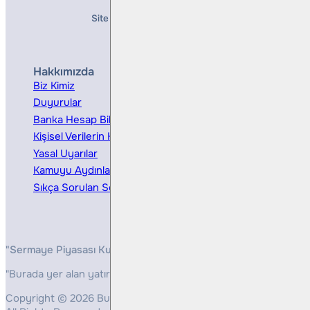
Site Creation & Technology by
Mindlook
Hakkımızda
Hizmetler
Biz Kimiz
Yatırım Danışmanlığı
Duyurular
Kurumsal Finansman
Banka Hesap Bilgileri
Ücretler ve Masraflar
Kişisel Verilerin Korunması
Bireysel Portföy Yönetimi
Yasal Uyarılar
Kamuyu Aydınlatma
Sıkça Sorulan Sorular
"Sermaye Piyasası Kurulunun, Yatırım Hizmetleri ve Faaliyetleri 
"Burada yer alan yatırım bilgi, yorum ve tavsiyeleri yatırım danış
Copyright © 2026 Bulls Yatırım Menkul Değerler