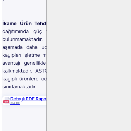
İkame Ürün Tehdidi (Düşük) –
Elektrik iletim ve
dağıtımında güç trafolarının gerçek bir ikamesi
bulunmamaktadır. Daha düşük kaliteli trafolar ilk
aşamada daha ucuz görünse de, yüksek enerji
kayıpları işletme maliyetlerini artırmakta ve bu fiyat
avantajı genellikle yaklaşık 3 yıl içinde ortadan
kalkmaktadır. ASTOR’un yüksek verimli ve düşük
kayıplı ürünlere odaklanması, ikame riskini daha da
sınırlamaktadır.
Detaylı PDF Raporu
314 KB
Paylaş