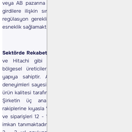
veya AB pazarına giden ürünlerde Rusya kaynaklı
girdilere ilişkin sınırlamalar gibi farklı müşteri ve
regülasyon gerekliliklerine uyum açısından şirkete
esneklik sağlamaktadır.
Sektörde Rekabet (Orta) –
Trafo sektörü, Siemens
ve Hitachi gibi küresel oyuncuların yanı sıra
bölgesel üreticilerin de yer aldığı rekabetçi bir
yapıya sahiptir. Ancak ASTOR’un güçlü Ar-Ge
deneyimleri sayesinde teslimat süresi, fiyatlama ve
ürün kalitesi tarafında belirgin şekilde ayrışmaktadır.
Şirketin üç ana ürün grubuna odaklanması,
rakiplerine kıyasla %10 - 15 fiyat avantajı sunmasına
ve siparişleri 12 - 14 ay içinde teslim edebilmesine
imkan tanımaktadır (birçok rakipte bu süre yaklaşık