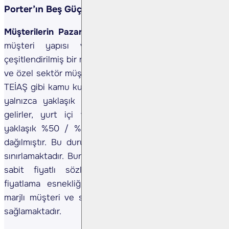
Porter’ın Beş Güç Modeli
Müşterilerin Pazarlık Gücü (Düşük-Orta) –
Şirket,
müşteri yapısı ve coğrafi dağılım açısından
çeşitlendirilmiş bir müşteri portföyüne sahiptir. Kamu
ve özel sektör müşterilerine hizmet verilmekte olup,
TEİAŞ gibi kamu kuruluşlarının payı toplam satışların
yalnızca yaklaşık %10’unu oluşturmaktadır. Ayrıca
gelirler, yurt içi ve yurt dışı pazarlar arasında
yaklaşık %50 / %50 oranında dengeli bir şekilde
dağılmıştır. Bu durum müşteri yoğunlaşması riskini
sınırlamaktadır. Buna ek olarak, şirketin uzun vadeli
sabit fiyatlı sözleşmelerden kaçınma stratejisi
fiyatlama esnekliğini korumakta ve daha yüksek
marjlı müşteri ve sözleşmelere yönelmesine imkân
sağlamaktadır.