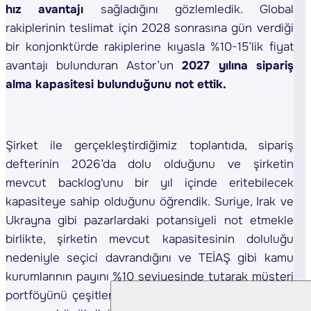
hız avantajı
sağladığını gözlemledik. Global
rakiplerinin teslimat için 2028 sonrasına gün verdiği
bir konjonktürde rakiplerine kıyasla %10-15’lik fiyat
avantajı bulunduran Astor’un
2027 yılına sipariş
alma kapasitesi bulunduğunu not ettik.
Şirket ile gerçekleştirdiğimiz toplantıda, sipariş
defterinin 2026’da dolu olduğunu ve şirketin
mevcut backlog'unu bir yıl içinde eritebilecek
kapasiteye sahip olduğunu öğrendik. Suriye, Irak ve
Ukrayna gibi pazarlardaki potansiyeli not etmekle
birlikte, şirketin mevcut kapasitesinin doluluğu
nedeniyle seçici davrandığını ve TEİAŞ gibi kamu
kurumlarının payını %10 seviyesinde tutarak müşteri
portföyünü çeşitlendirdiğini gördük. Toplantıda ABD