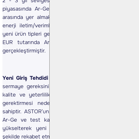
2 - 3 yıl seviyesindedir). Ayrıca ASTOR, Türkiye
piyasasında Ar-Ge harcaması en yüksek şirketler
arasında yer almakta olup, ürün performansını (ör.
enerji iletim/verimlilik performansı) iyileştirmek ve
yeni ürün tipleri geliştirmek amacıyla yaklaşık 15 mn
EUR tutarında Ar-Ge ve test altyapısı yatırımı
gerçekleştirmiştir.
Yeni Giriş Tehdidi (Düşük) –
Trafo üretimi yüksek
sermaye gereksinimi, ileri teknik bilgi ihtiyacı, sıkı
kalite ve yeterlilik şartları ile özel test altyapısı
gerektirmesi nedeniyle yüksek giriş engellerine
sahiptir. ASTOR’un ölçek avantajı ile bünyesindeki
Ar-Ge ve test kabiliyetleri bu engelleri daha da
yükselterek yeni oyuncuların pazara girip etkin
şekilde rekabet etmesini zorlaştırmaktadır.