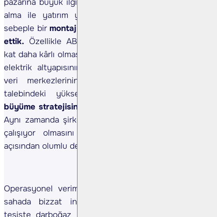
pazarına büyük ilgi duyduklarını ve ABD’de bir satın
alma ile yatırım yapmanın maliyetli olacağını bu
sebeple bir
montaj hattı yatırımı düşündüklerini not
ettik.
Özellikle ABD pazarının Avrupa’ya kıyasla 2
kat daha kârlı olması ve ortalama yaşı 38'i bulan ABD
elektrik altyapısının yenilenme ihtiyacının, ABD’de
veri merkezlerinin sayısındaki artış ve enerji
talebindeki yükselişin şirketin
ihracat odaklı
büyüme stratejisini desteklediğini düşünmekteyiz
.
Aynı zamanda şirketin %15 ile %35 arası avans ile
çalışıyor olmasını nakit pozisyonu ve stabilite
açısından olumlu değerlerindiriyoruz.
Operasyonel verimlilik adına yapılan iyileştirmeleri
sahada bizzat inceleme fırsatı bulduk. Mevcut
tesiste darboğaz yarattığı belirtilen vinçlerin yeni