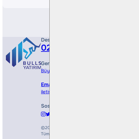
Destek Hattı
0212 410 0500
Genel Müdürlük
Büyükdere Cad. No 173, 1. Levent Plaza, B Blo
Email
iletisim@bullsyatirim.com
Sosyal Medya
©2026
Bulls Yatırım Menkul Değerler A.Ş.
Tüm Hakları Saklıdır