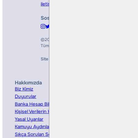
iletisim@bullsyatirim.com
Sosyal Medya
©2026
Bulls Yatırım Menkul Değerler A.Ş.
Tüm Hakları Saklıdır
Site Creation & Technology by
Mindlook
Hakkımızda
Hizmetler
Biz Kimiz
Yatırım Danışmanlığı
Duyurular
Kurumsal Finansman
Banka Hesap Bilgileri
Ücretler ve Masraflar
Kişisel Verilerin Korunması
Bireysel Portföy Yönetimi
Yasal Uyarılar
Kamuyu Aydınlatma
Sıkça Sorulan Sorular