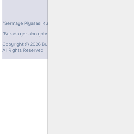
"Sermaye Piyasası Kurulunun, Yatırım Hizmetleri ve Faaliyetleri 
"Burada yer alan yatırım bilgi, yorum ve tavsiyeleri yatırım danış
Copyright © 2026 Bulls Yatırım Menkul Değerler
All Rights Reserved.