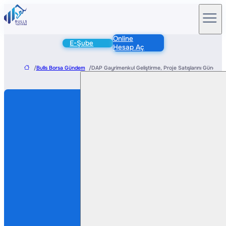
Online
E-Şube
Hesap Aç
/
Bulls Borsa Gündem
/
DAP Gayrimenkul Geliştirme, Proje Satışlarını Güncelled