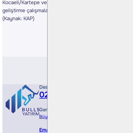
Kocaeli/Kartepe ve İzmir-Çeşme-Alaçatı projelerinde
geliştirme çalışmaları sürüyor.
(Kaynak: KAP)
Paylaş
Destek Hattı
0212 410 0500
Genel Müdürlük
Büyükdere Cad. No 173, 1. Levent Plaza, B Blo
Email