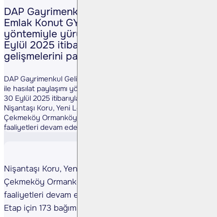
DAP Gayrimenkul Geliştirme (DAPGM TI),
Emlak Konut GYO ile hasılat paylaşımı
yöntemiyle yürüttüğü projelere ilişkin 30
Eylül 2025 itibarıyla satış ve inşaat
gelişmelerini paylaştı.
DAP Gayrimenkul Geliştirme (DAPGM TI), Emlak Konut GYO
ile hasılat paylaşımı yöntemiyle yürüttüğü projelere ilişkin
30 Eylül 2025 itibarıyla satış ve inşaat gelişmelerini paylaştı.
Nişantaşı Koru, Yeni Levent, Validebağ Konakları ve
Çekmeköy Ormanköy projelerinde satış ve kiralama
faaliyetleri devam ederken, ...
Nişantaşı Koru, Yeni Levent, Validebağ Konakları ve
Çekmeköy Ormanköy projelerinde satış ve kiralama
faaliyetleri devam ederken, Ataşehir Doğu Bölgesi 3.
Etap için 173 bağımsız bölüm ruhsatı alındı.