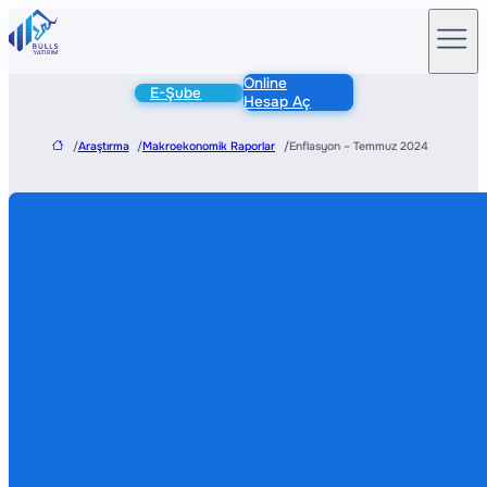
Online
E-Şube
Hesap Aç
/
Araştırma
/
Makroekonomik Raporlar
/
Enflasyon – Temmuz 2024