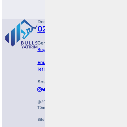
Destek Hattı
0212 410 0500
Genel Müdürlük
Büyükdere Cad. No 173, 1. Levent Plaza, B Blo
Email
iletisim@bullsyatirim.com
Sosyal Medya
©2026
Bulls Yatırım Menkul Değerler A.Ş.
Tüm Hakları Saklıdır
Site Creation & Technology by
Mindlook