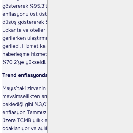
göstererek %95.3’ten %85.6’ya geriledi. Yıllık kira
enflasyonu üst üste ikinci defa önceki aya göre
düşüş göstererek %123.6’dan %122.3’e geriledi.
Lokanta ve oteller enflasyonu %90.7’den %76.0’ya
gerilerken ulaştırma enflasyonu %103.5’ten %93.9’a
geriledi. Hizmet kalemleri arasında bir tek
haberleşme hizmetleri kötüleşerek %67.4’ten
%70.2’ye yükseldi.
Trend enflasyonda artış
Mayıs’taki zirvenin ardından Haziran’da
mevsimsellikten arındırılmış bazda TCMB’nin
beklediği gibi %3,0’ün altına gerileyen aylık
enflasyon Temmuz’da %3.7’ye yükseldi. Bilindiği
üzere TCMB yıllık enflasyon yerine aylık enflasyona
odaklanıyor ve aylık enflasyonun yaz aylarında