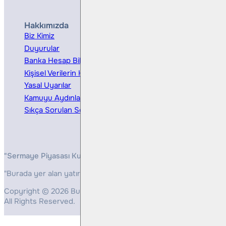
Hakkımızda
Hizmetler
Biz Kimiz
Yatırım Danışmanlığı
Duyurular
Kurumsal Finansman
Banka Hesap Bilgileri
Ücretler ve Masraflar
Kişisel Verilerin Korunması
Bireysel Portföy Yönetimi
Yasal Uyarılar
Kamuyu Aydınlatma
Sıkça Sorulan Sorular
"Sermaye Piyasası Kurulunun, Yatırım Hizmetleri ve Faaliyetleri 
"Burada yer alan yatırım bilgi, yorum ve tavsiyeleri yatırım danış
Copyright © 2026 Bulls Yatırım Menkul Değerler
All Rights Reserved.