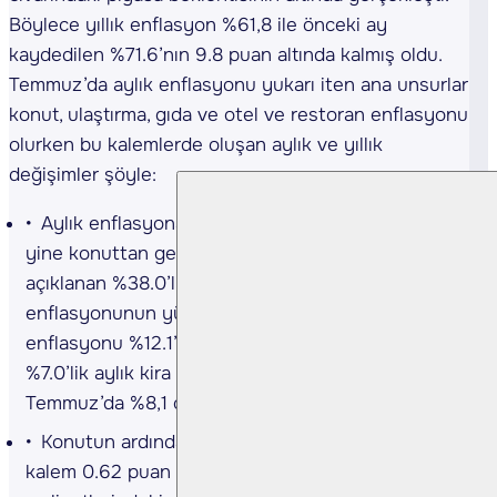
Böylece yıllık enflasyon %61,8 ile önceki ay
kaydedilen %71.6’nın 9.8 puan altında kalmış oldu.
Temmuz’da aylık enflasyonu yukarı iten ana unsurlar
konut, ulaştırma, gıda ve otel ve restoran enflasyonu
olurken bu kalemlerde oluşan aylık ve yıllık
değişimler şöyle:
Aylık enflasyona en büyük katkı 1.19 puan ile
yine konuttan geldi. Bu artışta Temmuz ayında
açıklanan %38.0’lik elektrik zammı ile kira
enflasyonunun yüksek seyri etkili oldu. Konut
enflasyonu %12.1’lik elektrik fiyatları enflasyonu ile
%7.0’lik aylık kira enflasyonu nedeniyle
Temmuz’da %8,1 olarak gerçekleşti.
Konutun ardından en yüksek katkıda bulunan
kalem 0.62 puan ile ulaştırma oldu. Enerji