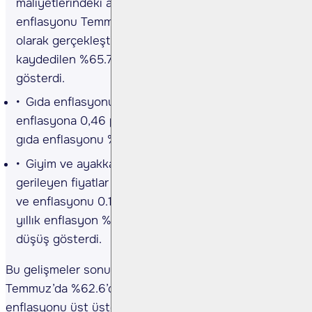
maliyetlerindeki artışın tetiklediği ulaştırma
enflasyonu Temmuz’da %3.8 ile yıllık bazda %46.1
olarak gerçekleşti. Baz etkisi sayesinde önceki ay
kaydedilen %65.7’ye nazaran önemli bir düşüş
gösterdi.
Gıda enflasyonu aylık bazda %1,83 ile aylık
enflasyona 0,46 puan katkı sağladı. Yıllık bazda
gıda enflasyonu %68,1'den %58,9'a geriledi.
Giyim ve ayakkabı grubunda Haziran’da %0.6
gerileyen fiyatlar Temmuz’da %2.6 daha geriledi
ve enflasyonu 0.17 puan aşağı çekti. Bu kategoride
yıllık enflasyon %47,8'den %39,6'ya önemli bir
düşüş gösterdi.
Bu gelişmeler sonucunda mal enflasyonu
Temmuz’da %62.6’dan %52.7’ye gerilerken hizmet
enflasyonu üst üste üçüncü kez gevşeme