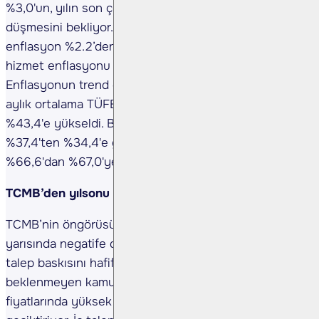
%3,0'un, yılın son çeyreğinde ise %2'nin altına
düşmesini bekliyor. B endeksine göre aylık
enflasyon %2.2’den %2.4’e hafif bir artış gösterirken
hizmet enflasyonu %4.1’den %4.7’ye yükseldi.
Enflasyonun trend göstergesi olan yıllıklandırılmış 3
aylık ortalama TÜFE enflasyonu ise %39,2'den
%43,4'e yükseldi. B endeksine göre trend enflasyon
%37,4'ten %34,4'e gerilerken, hizmet enflasyonu
%66,6'dan %67,0'ye hafif bir artış gösterdi.
TCMB’den yılsonu beklentisinde revizyon ihtimali
TCMB’nin öngörüsüne göre çıktı açığının yılın ikinci
yarısında negatife dönmesi ve enflasyon üzerindeki
talep baskısını hafifletmesi bekleniyor. Ancak
beklenmeyen kamu fiyat ayarlamaları ve gıda
fiyatlarında yüksek seyir bu trendin oluşmasını