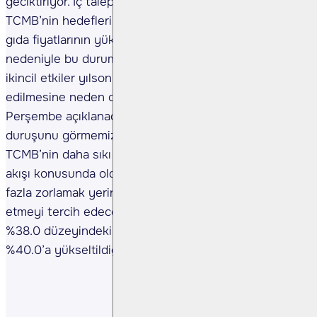
geciktiriyor. İç talepteki canlılığın hafifliyor olması
TCMB’nin hedeflerine ulaşması için olumlu olsa da
gıda fiyatlarının yüksek seyri, iklim koşulları
nedeniyle bu durumun kalıcı olması ihtimali ve olası
ikincil etkiler yılsonu beklentilerinin yukarı revize
edilmesine neden olabilir. Bu doğrultuda bu
Perşembe açıklanacak Enflasyon Raporu TCMB’nin
duruşunu görmemiz açısından kritik olacak.
TCMB’nin daha sıkı bir para politikası izleyerek nakit
akışı konusunda oldukça zorlanan reel sektörü daha
fazla zorlamak yerine yılsonu beklentisini revize
etmeyi tercih edeceğini düşünüyoruz. Toplantıda
%38.0 düzeyindeki yılsonu enflasyon beklentisinin
%40.0’a yükseltildiğini görebiliriz.