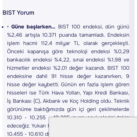
BIST Yorum
Güne başlarken…
BIST 100 endeksi, dün günü
%2,46 artışla 10.371 puanda tamamladı. Endeksin
işlem hacmi 112,4 milyar TL olarak gerçekleşti.
Önceki kapanışa göre teknoloji endeksi %0,29
bankacılık endeksi %4,22, sınai endeksi %1,98 ve
hizmetler endeksi %2,01 değer kazandı. BIST 100
endeksine dahil 91 hisse değer kazanırken, 9
hisse değer kaybetti. Günün en fazla işlem gören
hisseleri ise Türk Hava Yolları, Yapı Kredi Bankası,
İş Bankası (C), Akbank ve Koç Holding oldu. Teknik
görünüme baktığımızda gün içi geri çekilmelerde
10.310 - 10.255 - 10.205 puan seviyelerini takip
edeceğiz. Yukarı hareketlerde ise sırasıyla 10.375 -
10.455 - 10.610 direnç seviyeleri olarak izlenebilir.