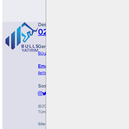
Destek Hattı
0212 410 0500
Genel Müdürlük
Büyükdere Cad. No 173, 1. Levent Plaza, B Blo
Email
iletisim@bullsyatirim.com
Sosyal Medya
©2026
Bulls Yatırım Menkul Değerler A.Ş.
Tüm Hakları Saklıdır
Site Creation & Technology by
Mindlook