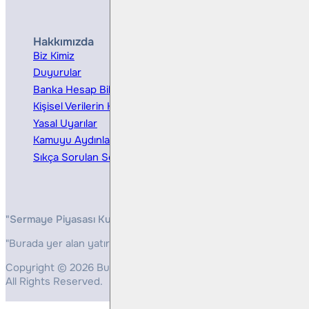
Hakkımızda
Hizmetler
Biz Kimiz
Yatırım Danışmanlığı
Duyurular
Kurumsal Finansman
Banka Hesap Bilgileri
Ücretler ve Masraflar
Kişisel Verilerin Korunması
Bireysel Portföy Yönetimi
Yasal Uyarılar
Kamuyu Aydınlatma
Sıkça Sorulan Sorular
"Sermaye Piyasası Kurulunun, Yatırım Hizmetleri ve Faaliyetleri 
"Burada yer alan yatırım bilgi, yorum ve tavsiyeleri yatırım danış
Copyright © 2026 Bulls Yatırım Menkul Değerler
All Rights Reserved.