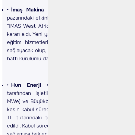
İmaş Makina <IMASM TI>
Şirket, Batı Afrika
pazarındaki etkinliğini artırmak amacıyla Nijerya’da
“IMAS West Africa” unvanlı yeni bir şirket kurma
kararı aldı. Yeni yapı; teknik servis, yedek parça ve
eğitim hizmetleri sunarak operasyonel verimlilik
sağlayacak olup, ilerleyen süreçte bölgede montaj
hattı kurulumu da hedefleniyor. (Kaynak: KAP)
Hun Enerji <HUNER TI>
Bağlı ortaklıklar
tarafından işletilen Erzurum’daki Bağbaşı (13,6
MWe) ve Büyükbahçe (11,7 MWe) HES projelerinin
kesin kabul süreci tamamlandı. DSİ’den alınan 8mn
TL tutarındaki teminat mektubu bankalara iade
edildi. Kabul sürecinin operasyonel verimliliğe katkı
sağlaması bekleniyor. (Kaynak: KAP)