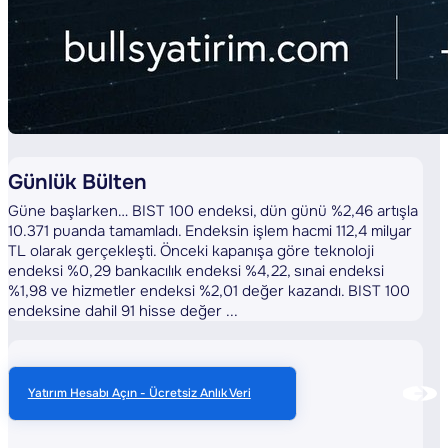
Günlük Bülten
Güne başlarken… BIST 100 endeksi, dün günü %2,46 artışla
10.371 puanda tamamladı. Endeksin işlem hacmi 112,4 milyar
TL olarak gerçekleşti. Önceki kapanışa göre teknoloji
endeksi %0,29 bankacılık endeksi %4,22, sınai endeksi
%1,98 ve hizmetler endeksi %2,01 değer kazandı. BIST 100
endeksine dahil 91 hisse değer ...
Yatırım Hesabı Açın - Ücretsiz Anlık Veri