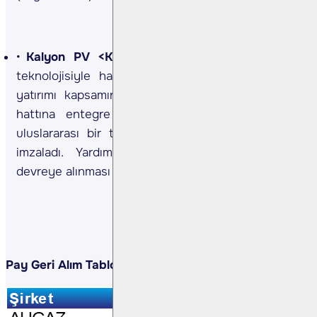
Kalyon PV <KLYPV TI>
Şirket, TOPCon Plus
teknolojisiyle hayata geçirilecek güneş hücresi
yatırımı kapsamında, 1.100 MW kapasiteli üretim
hattına entegre yardımcı tesis sistemleri için
uluslararası bir teknoloji sağlayıcısıyla sözleşme
imzaladı. Yardımcı tesisin 2026 yılı başında
devreye alınması planlanıyor. (Kaynak: KAP)
Pay Geri Alım Tablosu