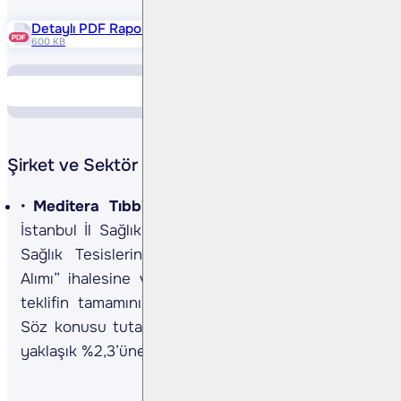
Detaylı PDF Raporu
600 KB
Piyasa Verileri
Yükselen Düşen
Şirket ve Sektör Haberleri
Meditera Tıbbi Malzeme <MEDTR TI>
Şirket,
İstanbul İl Sağlık Müdürlüğü’nün “KHHB-4’e Bağlı
Sağlık Tesislerinin Cihaza Bağlı Sarf Malzeme
Alımı” ihalesine verdiği 29,96 mn TL tutarındaki
teklifin tamamının lehine sonuçlandığını açıkladı.
Söz konusu tutar, şirketin son 12 aylık cirosunun
yaklaşık %2,3’üne denk gelmektedir. (Kaynak: KAP)