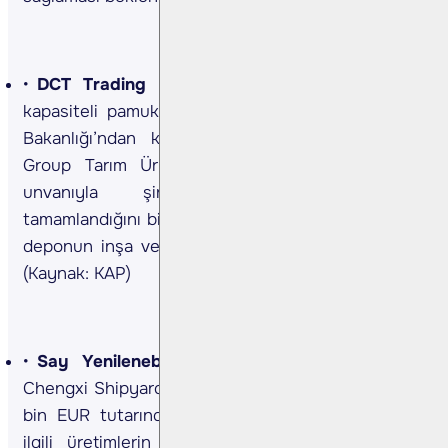
DCT Trading <DCTTR TI>
Şirket, 5 bin ton
kapasiteli pamuk lisanslı deposu için T.C. Ticaret
Bakanlığı’ndan kuruluş iznini aldığını ve “DCT
Group Tarım Ürünleri Lisanslı Depoculuk A.Ş.”
unvanıyla şirketin tescil işlemlerinin
tamamlandığını bildirdi. Süreçte Şanlıurfa’da uygun
deponun inşa veya satın alma aşamasına geçildi.
(Kaynak: KAP)
Say Yenilenebilir Enerji <SAYAS TI>
Şirket,
Chengxi Shipyard Co Ltd.’e verilen ve toplam 633
bin EUR tutarındaki teklifler için onay alındığını,
ilgili üretimlerin Çin’e sevk edilip teslimatların