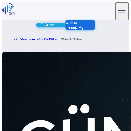
Online
E-Şube
Hesap Aç
/
Araştırma
/
Günlük Bülten
/
Günlük Bülten