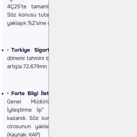
4Ç25’te tamamlanmasının planlandığını bildirdi.
Söz konusu tutar, şirketin son 12 aylık cirosunun
yaklaşık %2’sine denk gelmektedir. (Kaynak: KAP)
Turkiye Sigorta <TURSG TI>
Şirketin 6A25
dönemi tahmini brüt prim üretimi, yıllık bazda %44
artışla 72.679mn TL’ye ulaştı. (Kaynak: KAP).
Forte Bilgi İletişim <FORTE TI>
Şirket, Vakıflar
Genel Müdürlüğü’nün “Bilişim Altyapısını
İyileştirme İşi” ihalesini 22,0 mn TL bedelle
kazandı. Söz konusu tutar, şirketin son 12 aylık
cirosunun yaklaşık %1,3’üne denk gelmektedir.
(Kaynak: KAP)