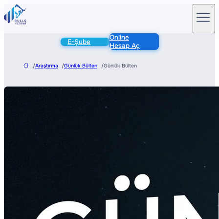
Online
E-Şube
Hesap Aç
/
Araştırma
/
Günlük Bülten
/
Günlük Bülten