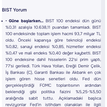
BIST Yorum
Güne başlarken…
BIST 100 endeksi dün günü
%0,31 azalışla 10.638,11 puandan tamamladı. BIST
100 endeksinde toplam işlem hacmi 93,7 milyar TL
oldu. Önceki kapanışa göre teknoloji endeksi
%0,82, sanayi endeksi %0,85, hizmetler endeksi
%0,47 ve mali endeks %0,40 değer kaybetti. BIST
100 endeksine dahil hisselerin 22'si prim yaptı,
77'si geriledi. Türk Hava Yolları, Ereğli Demir Çelik,
İş Bankası (C), Garanti Bankası ile Akbank en çok
işlem gören hisse senetleri oldu. Fed dün
gerçekleştirdiği FOMC toplantısının ardından
beklendiği gibi politika faizini %5,25-%5,50
aralığında sabit tuttu. Açıklamadaki başlıca
revizyonlar Fed’in istihdam olanakları ile ilgili