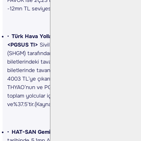
FAVÖK ise 2Ç23’teki 394mn TL seviyesinden
-12mn TL seviyesine geriledi. (Kaynak: KAP)
Türk Hava Yolları <THYAO TI>, Pegasus
<PGSUS TI>
Sivil Havacılık Genel Müdürlüğü
(SHGM) tarafından 1 Ağustos itibarıyla iç hat uçak
biletlerindeki tavan ücretine zam yaptı. İç hat
biletlerinde tavan ücret 3253 TL'den %23.1 artışla
4003 TL’ye çıkarıldı. Hatırlatmak isteriz ki
THYAO’nun ve PGSUS’un yurtiçi yolcu sayısı
toplam yolcular içindeki payı sırasıyla %35.5
ve%37.5’tir.(Kaynak: Dünya Gazetesi)
HAT-SAN Gemi <HATSN TI>
Şirket, 26.12.2023
tarihinde 5,1mn ABD Doları tutarındaki gemi tamir