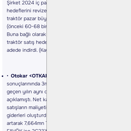
Şirket 2024 iç pazar satış ve yatırım harcamaları
hedeflerini revize etmiştir. Buna göre; Türkiye
traktör pazar büyüklüğü beklentisi 58-64 bin adet
(önceki 60-68 bin adet) olarak revize etmiştir.
Buna bağlı olarak Şirket, 2024 yılında iç piyasa
traktör satış hedefini 31-35 bin adetten 30-33
adede indirdi. (Kaynak: KAP)
Otokar <OTKAR TI>
Şirket, 2Ç24 finansal
sonuçlarınında 3mn TL zarar ile açıkladı. Şirket
geçen yılın aynı döneminde ise 552mn TL kâr
açıklamıştı. Net kardaki sapmanın ana nedenini
satışların maliyetindeki artışlar ve ertelenmiş vergi
giderleri oluşturdu. Net satışlar 2Ç24’te yıllık %13
artarak 7,664mn TL’ye yükseldi. Aynı dönemde