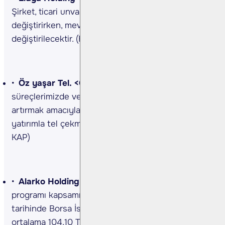
Şirket, ticari unvanını “Lydia Holding” olarak
değiştirirken, mevcut borsa kodu LYDHO olarak
değiştirilecektir. (Kaynak: KAP)
Öz yaşar Tel. <OZYSR TI>
Şirket, üretim
süreçlerimizde verimliliği, kapasiteyi ve kaliteyi
artırmak amacıyla, 560bin EUR tutarında bir
yatırımla tel çekme makinası satın aldı. (Kaynak:
KAP)
Alarko Holding <ALARK TI>
Hisse geri alım
programı kapsamında, Şirket tarafından 31.07.2024
tarihinde Borsa İstanbul'da pay başına ağırlıklı
ortalama 104,10 TL fiyat ile toplam 96bin TL