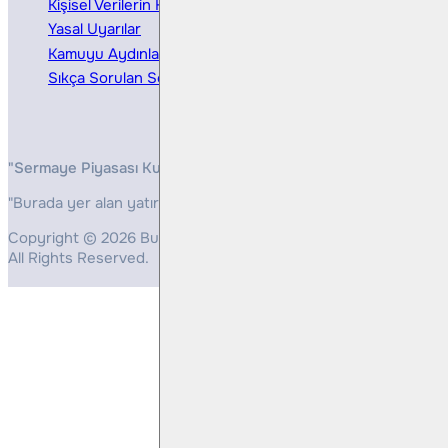
Kişisel Verilerin Korunması
Bireysel Portföy Yönetimi
Yasal Uyarılar
Kamuyu Aydınlatma
Sıkça Sorulan Sorular
"Sermaye Piyasası Kurulunun, Yatırım Hizmetleri ve Faaliyetleri 
"Burada yer alan yatırım bilgi, yorum ve tavsiyeleri yatırım danış
Copyright © 2026 Bulls Yatırım Menkul Değerler
All Rights Reserved.