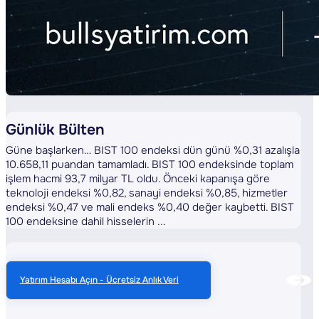
Günlük Bülten
Güne başlarken… BIST 100 endeksi dün günü %0,31 azalışla
10.658,11 puandan tamamladı. BIST 100 endeksinde toplam
işlem hacmi 93,7 milyar TL oldu. Önceki kapanışa göre
teknoloji endeksi %0,82, sanayi endeksi %0,85, hizmetler
endeksi %0,47 ve mali endeks %0,40 değer kaybetti. BIST
100 endeksine dahil hisselerin ...
Yatırım Hesabı Açın - Ücretsiz Anlık Veri