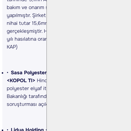
bakım ve onarım sözleşmesinin teslimatı
yapılmıştır. Şirket ilave talepler doğrultusunda
nihai tutar 15,6mn ABD Doları olarak
gerçekleşmiştir. Hatırlatmak isterizki bu tutar 2023
yılı hasılatına oranı yaklaşık %22,81’dir. (Kaynak:
KAP)
Sasa Polyester <SASA TI>, koza Polyester
<KOPOL TI>
Hindistan, Tayland ve Tayvan menşeli
polyester elyaf ithalatına yönelik olarak Ticaret
Bakanlığı tarafından nihai gözden geçirme
soruşturması açıldı. (Kaynak: Resmi Gazete)
Lidya Holding <LYDHO TI>, Milpa <MIPAZ TI>