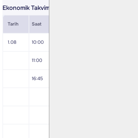
Ekonomik Takvim
Tarih
Saat
Veri
1.08
10:00
Temmuz Markit Üretim PMI
11:00
Euro Bölgesi Markit Üretim PMI
16:45
ABD Haziran Markit Üretim PMI
Tofaş <TOASO TI> 2Ç24 Sonuçları
Ak Sigorta <AKGRT TI> 2Ç24 Sonuçlar
TSKB <TSKB TI> 2Ç24 Sonuçları