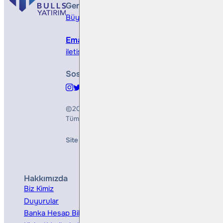
Genel Müdürlük
Büyükdere Cad. No 173, 1. Levent Plaza, B Blo
Email
iletisim@bullsyatirim.com
Sosyal Medya
©2026
Bulls Yatırım Menkul Değerler A.Ş.
Tüm Hakları Saklıdır
Site Creation & Technology by
Mindlook
Hakkımızda
Hizmetler
Biz Kimiz
Yatırım Danışmanlığı
Duyurular
Kurumsal Finansman
Banka Hesap Bilgileri
Ücretler ve Masraflar