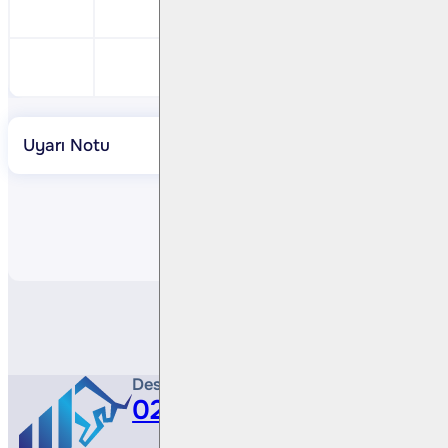
Türk Hava Yolları <THYAO TI> 2Ç24 Son
Aygaz <AYGAZ TI> 2Ç24 Sonuçları
Uyarı Notu
Paylaş
Destek Hattı
0212 410 0500