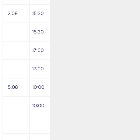
2.08
15:30
ABD Haziran Tarım Dışı İstihdam Değiş
15:30
ABD Haziran İşsizlik Oranı
17:00
ABD Mayıs Fabrika Siparişleri
17:00
ABD Dayanıklı Mal Siparişleri
5.08
10:00
Temmuz TÜFE
10:00
Temmuz ÜFE
Tüpraş <TUPRS TI> 2Ç24 Sonuçları