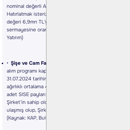
nominal değerli ALARK payları geri alındı.
Hatırlatmak isteriz ki geri alınan payların nominal
değeri 6,9mn TL'ye ulaşmış olup, Şirketin
sermayesine oranı % 1,587'dir. (Kaynak: KAP, Bulls
Yatırım)
Şişe ve Cam Fabrikaları <SISE TI>
Hisse geri
alım programı kapsamında, Şirket tarafından
31.07.2024 tarihinde Borsa İstanbul'da pay başına
ağırlıklı ortalama 46,95 TL fiyat ile toplam 1mn
adet SISE payları geri alındı. Hatırlatmak isteriz ki
Şirket’in sahip olduğu SISE payları 66,8mn adede
ulaşmış olup, Şirketin sermayesine oranı %2,18’dir.
(Kaynak: KAP, Bulls Yatırım)