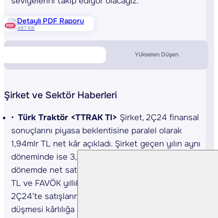
seviyelerini takip ediyor olacağız.
Detaylı PDF Raporu
487 KB
Piyasa Verileri
Yükselen Düşen
Şirket ve Sektör Haberleri
Türk Traktör <TTRAK TI>
Şirket, 2Ç24 finansal
sonuçlarını piyasa beklentisine paralel olarak
1,94mlr TL net kâr açıkladı. Şirket geçen yılın aynı
döneminde ise 3,11mlr TL net kâr açıklamıştı. İlgili
dönemde net satışlar yıllık %18 azalarak 15,68mlr
TL ve FAVÖK yıllık %35 düşüşle 2,88mlr TL oldu.
2Ç24’te satışların maliyetlerden daha fazla
düşmesi kârlılığa olumsuz yönde yansımıştır.