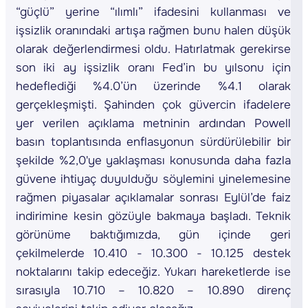
“güçlü” yerine “ılımlı” ifadesini kullanması ve
işsizlik oranındaki artışa rağmen bunu halen düşük
olarak değerlendirmesi oldu. Hatırlatmak gerekirse
son iki ay işsizlik oranı Fed’in bu yılsonu için
hedeflediği %4.0’ün üzerinde %4.1 olarak
gerçekleşmişti. Şahinden çok güvercin ifadelere
yer verilen açıklama metninin ardından Powell
basın toplantısında enflasyonun sürdürülebilir bir
şekilde %2,0'ye yaklaşması konusunda daha fazla
güvene ihtiyaç duyulduğu söylemini yinelemesine
rağmen piyasalar açıklamalar sonrası Eylül’de faiz
indirimine kesin gözüyle bakmaya başladı. Teknik
görünüme baktığımızda, gün içinde geri
çekilmelerde 10.410 - 10.300 - 10.125 destek
noktalarını takip edeceğiz. Yukarı hareketlerde ise
sırasıyla 10.710 – 10.820 – 10.890 direnç