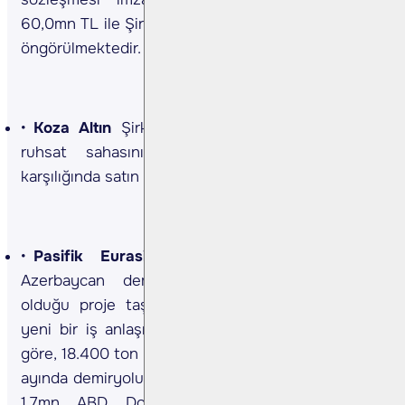
60,0mn TL ile Şirketin satışlarına katkı sağlayacağı
öngörülmektedir. (Kaynak: KAP)
Koza Altın
Şirket Nevşehir Avanos ilçesindeki
ruhsat sahasını 800bin ABD Doları bedel
karşılığında satın almıştır. (Kaynak: KAP)
Pasifik Eurasia Lojistik
Şirket Türkiye –
Azerbaycan demiryolu hattında geliştirmekte
olduğu proje taşımacılığı faaliyetleri kapsamında
yeni bir iş anlaşması imzalamıştır. İş anlaşmasına
göre, 18.400 ton ray malzemesinin 2024 yılı son 3
ayında demiryolu ile taşınması ve Şirketin yaklaşık
1,7mn ABD Doları ciro hacmi elde etmesi