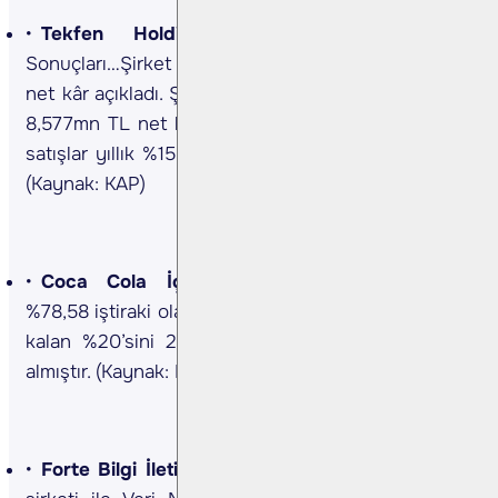
Tekfen Holding
Tekfen Holding 2Ç24
Sonuçları…Şirket 2Ç24 döneminde 829,1mn TL
net kâr açıkladı. Şirket geçen yılın aynı döneminde
8,577mn TL net kâr açıklamıştı. İlgili dönemde net
satışlar yıllık %15 düşüşle 9,935mn TL’ye geriledi.
(Kaynak: KAP)
Coca Cola İçecek
Şirket, Anadolu Efes’in
%78,58 iştiraki olan Anadolu Etap İçecek paylarının
kalan %20’sini 28mn ABD Doları bedel ile satin
almıştır. (Kaynak: KAP)
Forte Bilgi İletişim
Şirket, bir telekomünikasyon