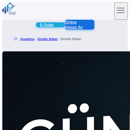
Online
E-Şube
Hesap Aç
/
Araştırma
/
Günlük Bülten
/
Günlük Bülten