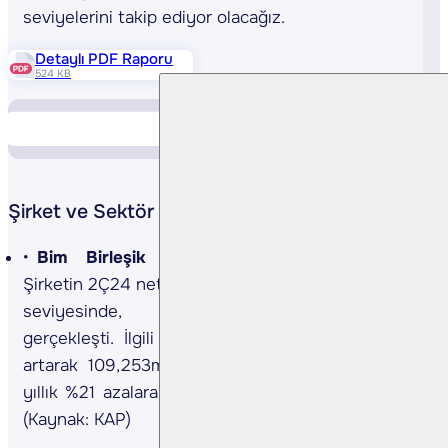
seviyelerini takip ediyor olacağız.
Detaylı PDF Raporu
524 KB
Piyasa Verileri
Yükselen Düşen
Şirket ve Sektör Haberleri
Bim Birleşik Mağazalar 2Ç24 Sonuçları…
Şirketin 2Ç24 net kârı, yıllık %13 artışla 4,521mn TL
seviyesinde, beklentilere paralel olarak
gerçekleşti. İlgili dönemde net satışlar yıllık %8
artarak 109,253mn TL yükseldi. 2Ç24’te FAVÖK
yıllık %21 azalarak 3,657mn TL olarak gerçekleşti.
(Kaynak: KAP)