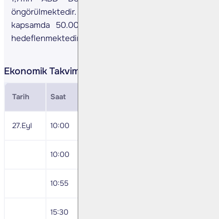
öngörülmektedir. 2025 yılı takviminde aynı
kapsamda 50.000 ton ray taşıma işi yapılması
hedeflenmektedir. (Kaynak: KAP)
Ekonomik Takvim
Tarih
Saat
Veri
Önc
27.Eyl
10:00
Ağustos Dış Ticaret İstatistikleri
10:00
Ekonomi Güven Endeksi
10:55
Almanya Eylül İstihdam Değişimi
15:30
ABD Ağustos Kişisel Gelirler