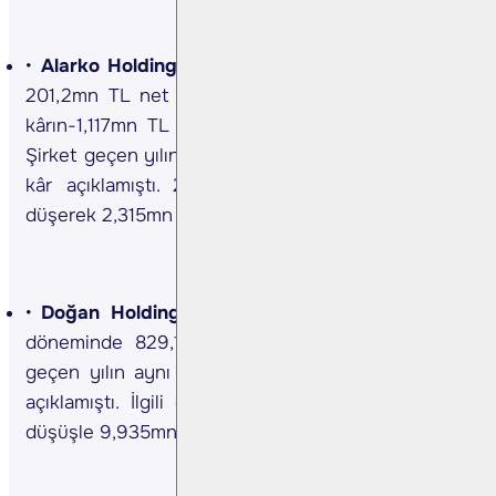
Alarko Holding 2Ç24 Sonuçları…
Şirket 2Ç24’te
201,2mn TL net kâr açıkladı. Piyasa beklenti net
kârın-1,117mn TL seviyesinde olması yönündeydi.
Şirket geçen yılın aynı döneminde 2,916mn TL net
kâr açıklamıştı. 2Ç24’te net satışlar yıllık %23
düşerek 2,315mn TL’ye geriledi. (Kaynak: KAP)
Doğan Holding 2Ç24 Sonuçları…
Şirket 2Ç24
döneminde 829,1mn TL net kâr açıkladı. Şirket
geçen yılın aynı döneminde 8,577mn TL net kâr
açıklamıştı. İlgili dönemde net satışlar yıllık %15
düşüşle 9,935mn TL’ye geriledi. (Kaynak: KAP)