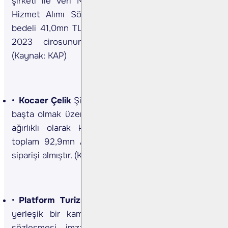
şirketi ile Veri Merkezi Modernizasyonu Mal ve
Hizmet Alımı Sözleşmesi imzalamıştır. Sözleşme
bedeli 41,0mn TL’dir. İmzalanan sözleşme Şirketin
2023 cirosunun %6’sına denk gelmektedir.
(Kaynak: KAP)
Kocaer Çelik
Şirket son 43 günde Amerika kıtası
başta olmak üzere, MENA, Avrupa ve Türkiye'den
ağırlıklı olarak katma değerli ürünlere yönelik
toplam 92,9mn ABD Doları tutarında çelik profil
siparişi almıştır. (Kaynak: KAP)
Platform Turizm Taşımacılık
Şirket, Türkiye'de
yerleşik bir kamu bankası ile personel taşıma
sözleşmesi imzalanmıştır. Yapılan sözleşmenin