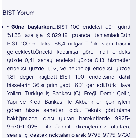
BIST Yorum
Güne başlarken…
BIST 100 endeksi dün günü
%1,38 azalışla 9.829,19 puanda tamamladı.Dün
BIST 100 endeksi 88,4 milyar TL’lik işlem hacmi
gerçekleşti.Önceki kapanışa göre mali endeks
yüzde 0,41, sanayi endeksi yüzde 0,13, hizmetler
endeksi yüzde 1,02, ve teknoloji endeksi yüzde
1,81 değer kaybetti.BIST 100 endeksine dahil
hisselerin 36'sı prim yaptı, 60'ı geriledi.Türk Hava
Yolları, Türkiye İş Bankası (C), Ereğli Demir Çelik,
Yapı ve Kredi Bankası ile Akbank en çok işlem
gören hisse senetleri oldu. Teknik görünüme
baktığımızda, olası yukarı hareketlerde 9925-
9970-10025 ilk önemli dirençlerimiz olurken,
seans içi destek noktaları olarak 9795-9775-9730