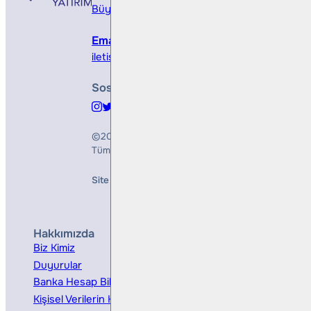
Büyükdere Cad. No 173, 1. Levent Plaza, B Blo
Email
iletisim@bullsyatirim.com
Sosyal Medya
©2026
Bulls Yatırım Menkul Değerler A.Ş.
Tüm Hakları Saklıdır
Site Creation & Technology by
Mindlook
Hakkımızda
Hizmetler
Biz Kimiz
Yatırım Danışmanlığı
Duyurular
Kurumsal Finansman
Banka Hesap Bilgileri
Ücretler ve Masraflar
Kişisel Verilerin Korunması
Bireysel Portföy Yönetimi