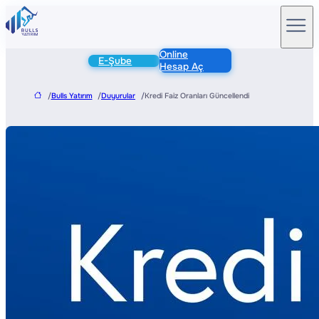
Online
E-Şube
Hesap Aç
/
Bulls Yatırım
/
Duyurular
/
Kredi Faiz Oranları Güncellendi