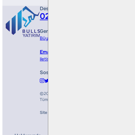
Destek Hattı
0212 410 0500
Genel Müdürlük
Büyükdere Cad. No 173, 1. Levent Plaza, B Blo
Email
iletisim@bullsyatirim.com
Sosyal Medya
©2026
Bulls Yatırım Menkul Değerler A.Ş.
Tüm Hakları Saklıdır
Site Creation & Technology by
Mindlook