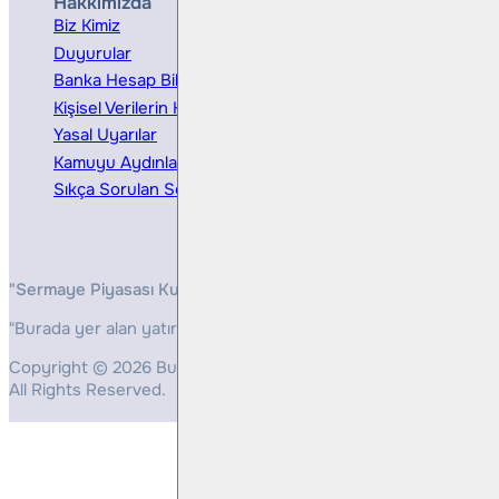
Hakkımızda
Hizmetler
Biz Kimiz
Yatırım Danışmanlığı
Duyurular
Kurumsal Finansman
Banka Hesap Bilgileri
Ücretler ve Masraflar
Kişisel Verilerin Korunması
Bireysel Portföy Yönetimi
Yasal Uyarılar
Kamuyu Aydınlatma
Sıkça Sorulan Sorular
"Sermaye Piyasası Kurulunun, Yatırım Hizmetleri ve Faaliyetleri 
"Burada yer alan yatırım bilgi, yorum ve tavsiyeleri yatırım danış
Copyright © 2026 Bulls Yatırım Menkul Değerler
All Rights Reserved.