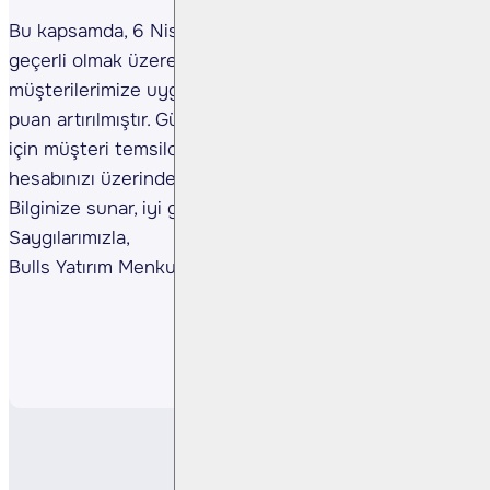
Bu kapsamda, 6 Nisan 2026 tarihinden itibaren
geçerli olmak üzere, kredi kullanan tüm
müşterilerimize uygulanan kredi faiz oranları 2 (iki)
puan artırılmıştır. Güncel faiz oranları ve detaylı bilgi
için müşteri temsilcinizle iletişime geçebilir veya
hesabınızı üzerinden inceleyebilirsiniz.
Bilginize sunar, iyi günler dileriz.
Saygılarımızla,
Bulls Yatırım Menkul Değerler A.Ş.
Paylaş