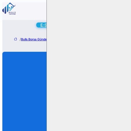
Online
E-Şube
Hesap Aç
/
Bulls Borsa Gündem
/
Kron Teknoloji, Türksat ile Yetkilendirme Sistemi Sözleş