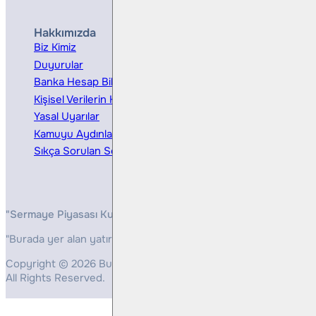
Hakkımızda
Hizmetler
Biz Kimiz
Yatırım Danışmanlığı
Duyurular
Kurumsal Finansman
Banka Hesap Bilgileri
Ücretler ve Masraflar
Kişisel Verilerin Korunması
Bireysel Portföy Yönetimi
Yasal Uyarılar
Kamuyu Aydınlatma
Sıkça Sorulan Sorular
"Sermaye Piyasası Kurulunun, Yatırım Hizmetleri ve Faaliyetleri 
"Burada yer alan yatırım bilgi, yorum ve tavsiyeleri yatırım danış
Copyright © 2026 Bulls Yatırım Menkul Değerler
All Rights Reserved.