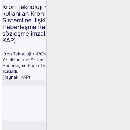
Kron Teknoloji <KRONT TI>, altyapıda
kullanılan Kron AAA Yetkilendirme
Sistemi’ne ilişkin olarak Türksat Uydu
Haberleşme Kablo TV ve İşletme ile
sözleşme imzaladığını açıkladı. (Kaynak:
KAP)
Kron Teknoloji <KRONT TI>, altyapıda kullanılan Kron AAA
Yetkilendirme Sistemi’ne ilişkin olarak Türksat Uydu
Haberleşme Kablo TV ve İşletme ile sözleşme imzaladığını
açıkladı.
(Kaynak: KAP)
Paylaş