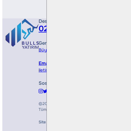
Destek Hattı
0212 410 0500
Genel Müdürlük
Büyükdere Cad. No 173, 1. Levent Plaza, B Blo
Email
iletisim@bullsyatirim.com
Sosyal Medya
©2026
Bulls Yatırım Menkul Değerler A.Ş.
Tüm Hakları Saklıdır
Site Creation & Technology by
Mindlook