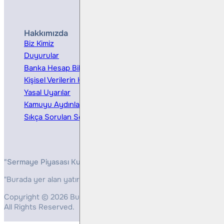
Hakkımızda
Hizmetler
Biz Kimiz
Yatırım Danışmanlığı
Duyurular
Kurumsal Finansman
Banka Hesap Bilgileri
Ücretler ve Masraflar
Kişisel Verilerin Korunması
Bireysel Portföy Yönetimi
Yasal Uyarılar
Kamuyu Aydınlatma
Sıkça Sorulan Sorular
"Sermaye Piyasası Kurulunun, Yatırım Hizmetleri ve Faaliyetleri 
"Burada yer alan yatırım bilgi, yorum ve tavsiyeleri yatırım danış
Copyright © 2026 Bulls Yatırım Menkul Değerler
All Rights Reserved.