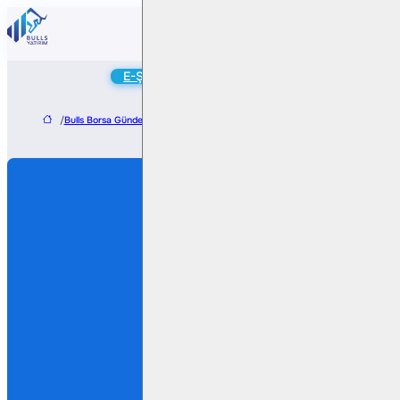
Online
E-Şube
Hesap Aç
/
Bulls Borsa Gündem
/
Link Bilgisayar, yazılım süreçlerinde uluslararası standart