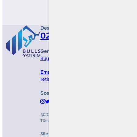
Destek Hattı
0212 410 0500
Genel Müdürlük
Büyükdere Cad. No 173, 1. Levent Plaza, B Blo
Email
iletisim@bullsyatirim.com
Sosyal Medya
©2026
Bulls Yatırım Menkul Değerler A.Ş.
Tüm Hakları Saklıdır
Site Creation & Technology by
Mindlook