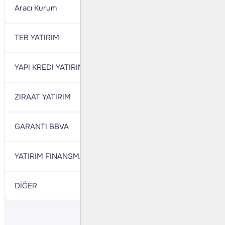
Aracı Kurum
Net
Aracı Kurum
TEB YATIRIM
100.042
IS YATIRIM
YAPI KREDI YATIRIM
82.584
BANK-OF-AMERI
ZIRAAT YATIRIM
14.045
HSBC YATIRIM
GARANTI BBVA
10.176
BULLS YATIRIM
YATIRIM FINANSMAN
7.179
INFO YATIRIM
DİĞER
21.104
DİĞER