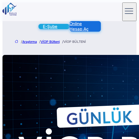
Online
E-Şube
Hesap Aç
/
Araştırma
/
VİOP Bülteni
/
VİOP BÜLTENİ