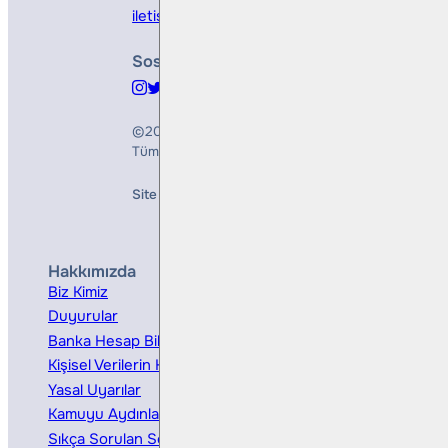
iletisim@bullsyatirim.com
Sosyal Medya
©2026
Bulls Yatırım Menkul Değerler A.Ş.
Tüm Hakları Saklıdır
Site Creation & Technology by
Mindlook
Hakkımızda
Hizmetler
Biz Kimiz
Yatırım Danışmanlığı
Duyurular
Kurumsal Finansman
Banka Hesap Bilgileri
Ücretler ve Masraflar
Kişisel Verilerin Korunması
Bireysel Portföy Yönetimi
Yasal Uyarılar
Kamuyu Aydınlatma
Sıkça Sorulan Sorular