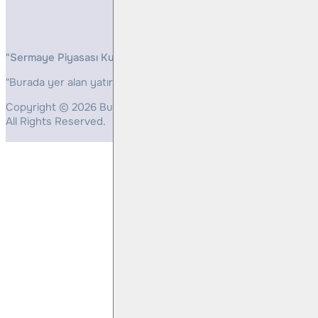
"Sermaye Piyasası Kurulunun, Yatırım Hizmetleri ve Faaliyetleri 
"Burada yer alan yatırım bilgi, yorum ve tavsiyeleri yatırım danış
Copyright © 2026 Bulls Yatırım Menkul Değerler
All Rights Reserved.