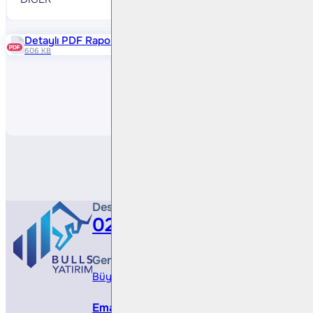
Detaylı PDF Raporu
606 KB
Paylaş
Destek Hattı
0212 410 0500
Genel Müdürlük
Büyükdere Cad. No 173, 1. Levent Plaza, B Blo
Email