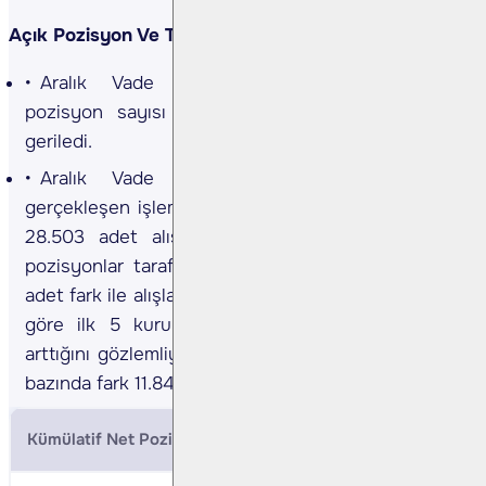
Açık Pozisyon Ve Takas Değişimi
Aralık Vade Endeks Sözleşmesinde açık
pozisyon sayısı 81.610 azalışla 399.732 adete
geriledi.
Aralık Vade Endeks Sözleşmesinde dün
gerçekleşen işlemlerde ilk 5 kurum bazında nette
28.503 adet alış gerçekleşirken, kümülatif net
pozisyonlar tarafında ilk 5 kurum bazında 9.336
adet fark ile alışların baskın olduğunu, önceki güne
göre ilk 5 kurum bazında farkın alıcılar lehine
arttığını gözlemliyoruz. Bir önceki gün ilk 5 kurum
bazında fark 11.846 adet satıcılar lehine idi.
Kümülatif Net Pozisyonlar (BIST 30 Aralık Vade)