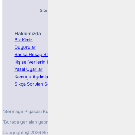
Site Creation & Technology by
Mindlook
Hakkımızda
Hizmetler
Biz Kimiz
Yatırım Danışmanlığı
Duyurular
Kurumsal Finansman
Banka Hesap Bilgileri
Ücretler ve Masraflar
Kişisel Verilerin Korunması
Bireysel Portföy Yönetimi
Yasal Uyarılar
Kamuyu Aydınlatma
Sıkça Sorulan Sorular
"Sermaye Piyasası Kurulunun, Yatırım Hizmetleri ve Faaliyetleri 
"Burada yer alan yatırım bilgi, yorum ve tavsiyeleri yatırım danış
Copyright © 2026 Bulls Yatırım Menkul Değerler