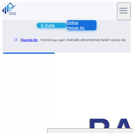
Online
E-Şube
Hesap Aç
/
Basında Biz
/
Yatırımcıya uyarı: Belirsizlik dönemlerinde hedef kazanç değil bi