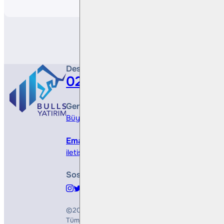
Destek Hattı
0212 410 0500
Genel Müdürlük
Büyükdere Cad. No 173, 1. Levent Plaza, B Blo
Email
iletisim@bullsyatirim.com
Sosyal Medya
©2026
Bulls Yatırım Menkul Değerler A.Ş.
Tüm Hakları Saklıdır