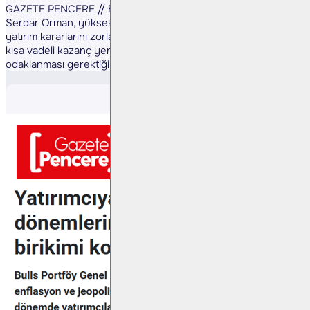
GAZETE PENCERE // Bulls Portföy Genel Müdür Yardımcısı
Serdar Orman, yüksek faiz, enflasyon ve jeopolitik risklerin
yatırım kararlarını zorlaştırdığı bir dönemde yatırımcıların
kısa vadeli kazanç yerine birikimlerini korumaya
odaklanması gerektiğini söyledi.