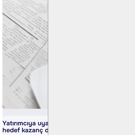
Yatırımcıya uyarı: Belirsizlik dönemlerinde
hedef kazanç değil birikimi korumak