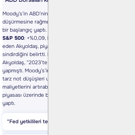
Moody’s’in ABD’nin kredi notunu Aaa’dan Aa1’e
düşürmesine rağmen, ABD borsaları haftaya pozitif
bir başlangıç yaptı. Buna göre,
Dow Jones
: +%0,32,
S&P 500
: +%0,09,
Nasdaq
: +%0,02 olduğunu ifade
eden Akyoldaş, piyasanın not indirimi şokunu
sindirdiğini belirtti. Bulls Yatırım Ekonomisti
Akyoldaş, “2023’te Fitch, 2011’de S&P not indirimi
yapmıştı. Moody’s’in bu adımı sürpriz değil. Ancak bu
tarz not düşüşleri uzun vadede borçlanma
maliyetlerini artırabileceğinden özellikle tahvil
piyasası üzerinde baskı yaratabilir.” açıklamasını
yaptı.
“Fed yetkilileri temkinli”