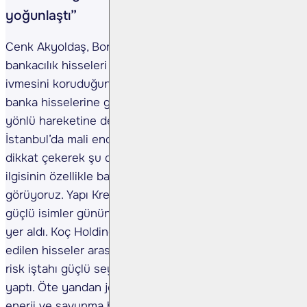
yoğunlaştı”
Cenk Akyoldaş, Borsa İstanbul'da mali sektör ve
bankacılık hisseleri öncülüğünde yükseliş trendi
ivmesini koruduğunu kaydetti. Özellikle büyük
banka hisselerine gelen alımların, endeksin yukarı
yönlü hareketine destek verdiğini aktardı. Borsa
İstanbul’da mali endeksin de %2’yi aşan yükselişine
dikkat çekerek şu değerlendirmeyi yaprı: “Yatırımcı
ilgisinin özellikle banka hisselerinde yoğunlaştığını
görüyoruz. Yapı Kredi, Akbank ve Koç Holding gibi
güçlü isimler günün en çok işlem görenleri arasında
yer aldı. Koç Holding, THY ve Aselsan’ında takip
edilen hisseler arasında. Genel olarak piyasalarda
risk iştahı güçlü seyrini sürdürüyor.” açıklamalarını
yaptı. Öte yandan jeopolitik gelişmelerin özellikle
enerji ve savunma hisseleri üzerinde oynaklığı