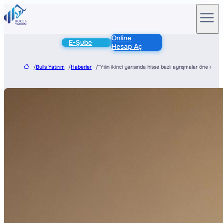
Online
E-Şube
Hesap Aç
/
Bulls Yatırım
/
Haberler
/
"Yılın ikinci yarısında hisse bazlı ayrışmalar öne çıkabil