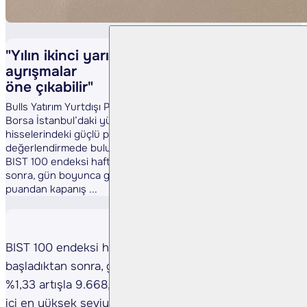
"Yılın ikinci yarısında hisse bazlı
ayrışmalar
öne çıkabilir"
Bulls Yatırım Yurtdışı Piyasalar Direktörü Cenk Akyoldaş,
Borsa İstanbul’daki yükselişi bankacılık ve holding
hisselerindeki güçlü performansa bağlayarak önemli
değerlendirmede bulundu.
BIST 100 endeksi haftaya hafif bir yükselişle başladıktan
sonra, gün boyunca güç kazanarak %1,33 artışla 9.668,36
puandan kapanış ...
BIST 100 endeksi haftaya hafif bir yükselişle
başladıktan sonra, gün boyunca güç kazanarak
%1,33 artışla 9.668,36 puandan kapanış yaptı. Gün
içi en yüksek seviyesi 9.677,59 olarak kaydedildi.