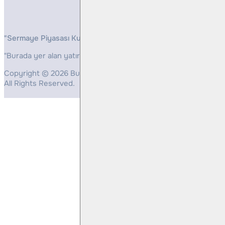
"Sermaye Piyasası Kurulunun, Yatırım Hizmetleri ve Faaliyetleri 
"Burada yer alan yatırım bilgi, yorum ve tavsiyeleri yatırım danış
Copyright © 2026 Bulls Yatırım Menkul Değerler
All Rights Reserved.