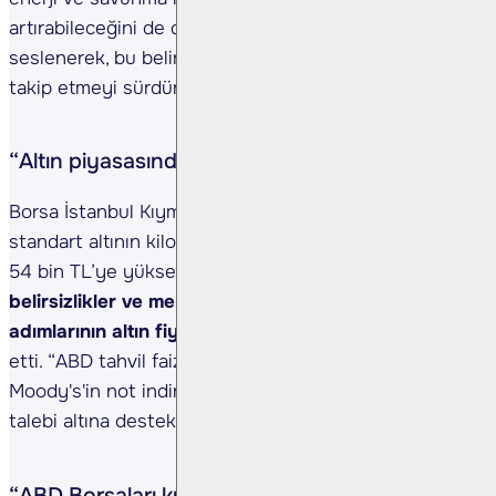
artırabileceğini de dile getiren Akyoldaş, yatırımcılara
seslenerek, bu belirsizlik ortamında riskleri dikkatle
takip etmeyi sürdürmelerini önerdi.
“Altın piyasasında sınırlı yukarı hareket var”
Borsa İstanbul Kıymetli Madenler Piyasası'nda
standart altının kilogram fiyatı %0,5 artışla 4 milyon
54 bin TL’ye yükseldi. Akyoldaş,
jeopolitik
belirsizlikler ve merkez bankalarının faiz
adımlarının altın fiyatları üzerindeki etkisine
işaret
etti. “ABD tahvil faizlerindeki yön arayışı ve
Moody's'in not indirimi sonrası artan güvenli liman
talebi altına destek vermeye devam ediyor.” dedi.
“ABD Borsaları kredi notu şokunu atlattı”