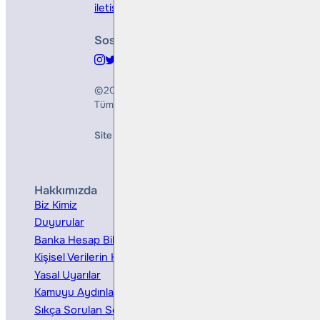
iletisim@bullsyatirim.com
Sosyal Medya
©2026
Bulls Yatırım Menkul Değerler A.Ş.
Tüm Hakları Saklıdır
Site Creation & Technology by
Mindlook
Hakkımızda
Hizmetler
Biz Kimiz
Yatırım Danışmanlığı
Duyurular
Kurumsal Finansman
Banka Hesap Bilgileri
Ücretler ve Masraflar
Kişisel Verilerin Korunması
Bireysel Portföy Yönetimi
Yasal Uyarılar
Kamuyu Aydınlatma
Sıkça Sorulan Sorular