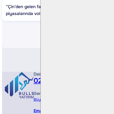
“Çin’den gelen faiz indirimleri emtia
piyasalarında volatilite yaratabilir”
Paylaş
Destek Hattı
0212 410 0500
Genel Müdürlük
Büyükdere Cad. No 173, 1. Levent Plaza, B Blo
Email