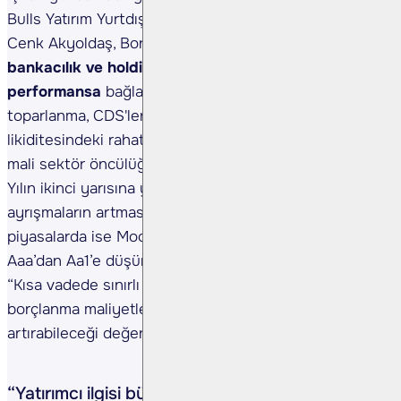
Bulls Yatırım Yurtdışı Piyasalar Direktörü, Ekonomist
Cenk Akyoldaş, Borsa İstanbul’daki yükselişi
bankacılık ve holding hisselerindeki güçlü
performansa
bağlayarak, “Yurt dışı endekslerdeki
toparlanma, CDS'lerdeki gerileme ve TL
likiditesindeki rahatlama ile birlikte Borsa İstanbul
mali sektör öncülüğünde pozitif bir ivme kazandı.
Yılın ikinci yarısına yaklaşırken hisse bazlı
ayrışmaların artması bekleniyor.” dedi. Küresel
piyasalarda ise Moody’s'in ABD’nin kredi notunu
Aaa’dan Aa1’e düşürmesini değerlendiren Akyoldaş,
“Kısa vadede sınırlı bir etki yaratırken, uzun vadede
borçlanma maliyetleri üzerindeki baskıyı
artırabileceği değerlendiriliyor.” dedi.
“Yatırımcı ilgisi büyük banka hisselerinde