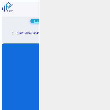
Online
E-Şube
Hesap Aç
/
Bulls Borsa Gündem
/
Koç Metalurji – Osmaniye’de 83 Milyon TL’lik Arsa Alımı