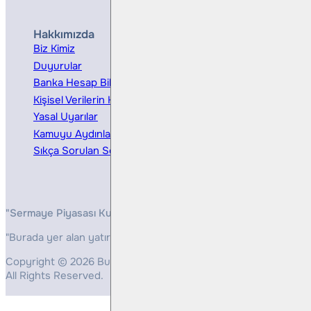
Hakkımızda
Hizmetler
Biz Kimiz
Yatırım Danışmanlığı
Duyurular
Kurumsal Finansman
Banka Hesap Bilgileri
Ücretler ve Masraflar
Kişisel Verilerin Korunması
Bireysel Portföy Yönetimi
Yasal Uyarılar
Kamuyu Aydınlatma
Sıkça Sorulan Sorular
"Sermaye Piyasası Kurulunun, Yatırım Hizmetleri ve Faaliyetleri 
"Burada yer alan yatırım bilgi, yorum ve tavsiyeleri yatırım danış
Copyright © 2026 Bulls Yatırım Menkul Değerler
All Rights Reserved.