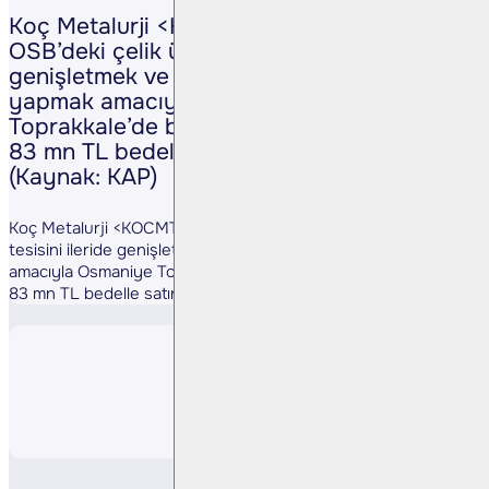
Koç Metalurji <KOCMT TI>, Osmaniye
OSB’deki çelik üretim tesisini ileride
genişletmek ve haddehane yatırımı
yapmak amacıyla Osmaniye
Toprakkale’de bulunan 11.630 m² arsayı
83 mn TL bedelle satın aldığını açıkladı.
(Kaynak: KAP)
Koç Metalurji <KOCMT TI>, Osmaniye OSB’deki çelik üretim
tesisini ileride genişletmek ve haddehane yatırımı yapmak
amacıyla Osmaniye Toprakkale’de bulunan 11.630 m² arsayı
83 mn TL bedelle satın aldığını açıkladı. (Kaynak: KAP)
Paylaş