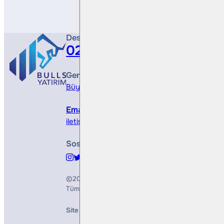
Destek Hattı
0212 410 0500
Genel Müdürlük
Büyükdere Cad. No 173, 1. Levent Plaza, B Blo
Email
iletisim@bullsyatirim.com
Sosyal Medya
©2026
Bulls Yatırım Menkul Değerler A.Ş.
Tüm Hakları Saklıdır
Site Creation & Technology by
Mindlook