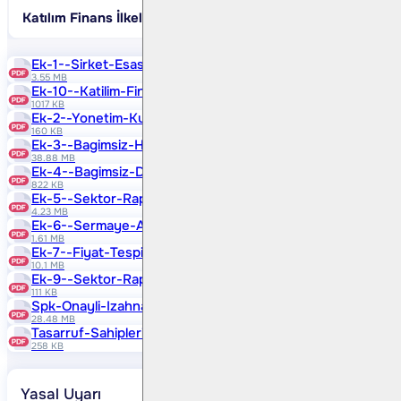
Katılım Finans İlkelerine Uygunluk
Uygundur
Ek-1--sirket-Esas-Sozlesmesi
3.55 MB
Ek-10--katilim-Finans-Ilkeleri-Bilgi-Formu
1017 KB
Ek-2--yonetim-Kurulu-Ic-Yonergesi
160 KB
Ek-3--bagimsiz-Hukukcu-Raporu
38.88 MB
Ek-4--bagimsiz-Denetim-Raporu
822 KB
Ek-5--sektor-Raporu
4.23 MB
Ek-6--sermaye-Artirimindan-Elde-Edilen-Fonun-Kullanim-Y
1.61 MB
Ek-7--fiyat-Tespit-Raporu
10.1 MB
Ek-9--sektor-Raporu-Sorumluluk-Beyani
111 KB
Spk-Onayli-Izahname
28.48 MB
Tasarruf-Sahiplerine-Satis-Duyurusu
258 KB
Yasal Uyarı