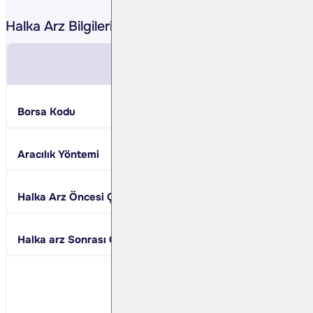
Halka Arz Bilgileri Tablosu
Şirket | Altınay Savunm
Borsa Kodu
ALTNY
Aracılık Yöntemi
En İyi Gayret Aracıl
Halka Arz Öncesi Çıkarılmış Sermaye
200.000.000 TL
Halka arz Sonrası Çıkarılmış Sermaye
235.294.118 TL
Sermaye Artışı :