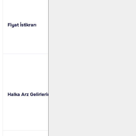
Ziraat Yatırım tara
başlamasından itibar
Ziraat Yatırım fiyat
Fiyat İstikrarı
Fiyat istikrarı işle
satışından elde edi
Sahipleri’nin payın
sonra kalan tutarın 
Şirket'in halka arz
Halka arz gelirinin 
teknolojileri ve yat
doğrulama teknolojil
Halka Arz Gelirlerinin Kullanımı
gelen tutarın global
gelen tutarın işlet
finansman borç ödem
satın alımı ve/veya 
planlanmaktadır.