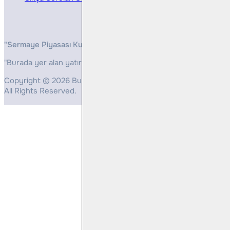
"Sermaye Piyasası Kurulunun, Yatırım Hizmetleri ve Faaliyetleri 
"Burada yer alan yatırım bilgi, yorum ve tavsiyeleri yatırım danış
Copyright © 2026 Bulls Yatırım Menkul Değerler
All Rights Reserved.