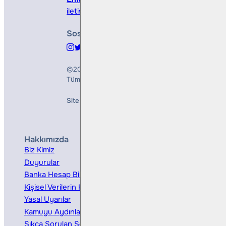
iletisim@bullsyatirim.com
Sosyal Medya
©2026
Bulls Yatırım Menkul Değerler A.Ş.
Tüm Hakları Saklıdır
Site Creation & Technology by
Mindlook
Hakkımızda
Hizmetler
Biz Kimiz
Yatırım Danışmanlığı
Duyurular
Kurumsal Finansman
Banka Hesap Bilgileri
Ücretler ve Masraflar
Kişisel Verilerin Korunması
Bireysel Portföy Yönetimi
Yasal Uyarılar
Kamuyu Aydınlatma
Sıkça Sorulan Sorular