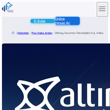
Online
E-Şube
Hesap Aç
/
Hizmetler
/
Pay Halka Arzları
/
Altınay Savunma Teknolojileri A.Ş. Halka Arz 