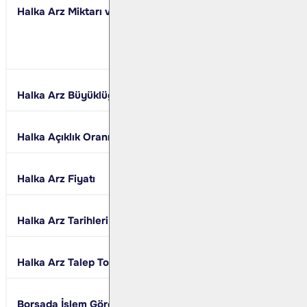
Halka Arz Miktarı ve Türü
Ortak Satışı
Toplam:
58.823.53
Halka Arz Büyüklüğü
1.882.352.960 TL
Halka Açıklık Oranı
25,00%
Halka Arz Fiyatı
32,00 TL
Halka Arz Tarihleri
8 - 9 - 10 Mayıs 20
Halka Arz Talep Toplama Yöntemi
Borsa Dışında Satış
Borsada İşlem Göreceği Pazar
Yıldız Pazar