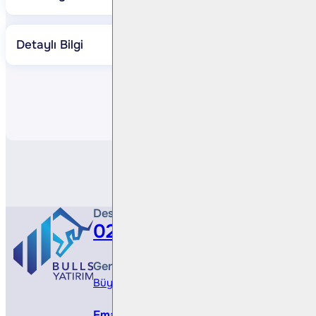
Detaylı Bilgi
Paylaş
Destek Hattı
0212 410 0500
Genel Müdürlük
Büyükdere Cad. No 173, 1. Levent Plaza, B Blo
Email