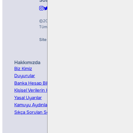
Sosyal Medya
©2026
Bulls Yatırım Menkul Değerler A.Ş.
Tüm Hakları Saklıdır
Site Creation & Technology by
Mindlook
Hakkımızda
Hizmetler
Biz Kimiz
Yatırım Danışmanlığı
Duyurular
Kurumsal Finansman
Banka Hesap Bilgileri
Ücretler ve Masraflar
Kişisel Verilerin Korunması
Bireysel Portföy Yönetimi
Yasal Uyarılar
Kamuyu Aydınlatma
Sıkça Sorulan Sorular