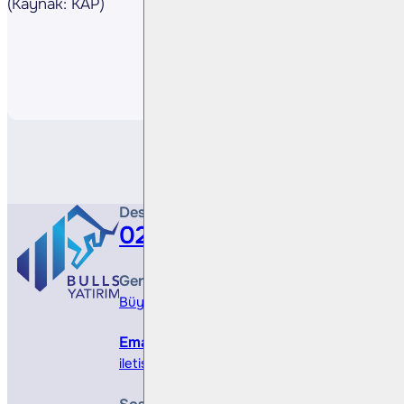
(Kaynak: KAP)
Paylaş
Destek Hattı
0212 410 0500
Genel Müdürlük
Büyükdere Cad. No 173, 1. Levent Plaza, B Blo
Email
iletisim@bullsyatirim.com