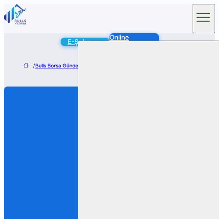
Online
E-Şube
Hesap Aç
/
Bulls Borsa Gündem
/
Link Bilgisayar (LINK TI) – 18,5 Milyon TL’lik AEYS Proj