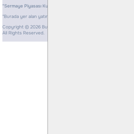
"Sermaye Piyasası Kurulunun, Yatırım Hizmetleri ve Faaliyetleri 
"Burada yer alan yatırım bilgi, yorum ve tavsiyeleri yatırım danış
Copyright © 2026 Bulls Yatırım Menkul Değerler
All Rights Reserved.