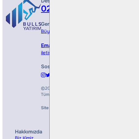
Destek Hattı
0212 410 0500
Genel Müdürlük
Büyükdere Cad. No 173, 1. Levent Plaza, B Blo
Email
iletisim@bullsyatirim.com
Sosyal Medya
©2026
Bulls Yatırım Menkul Değerler A.Ş.
Tüm Hakları Saklıdır
Site Creation & Technology by
Mindlook
Hakkımızda
Hizmetler
Biz Kimiz
Yatırım Danışmanlığı