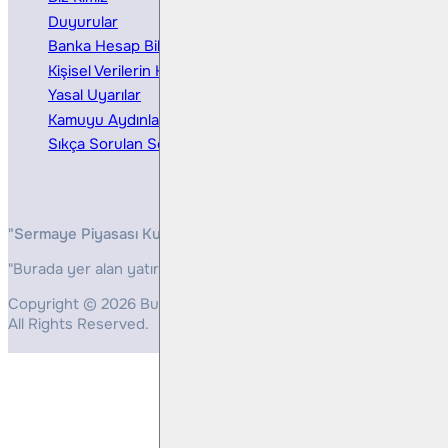
Duyurular
Kurumsal Finansman
Banka Hesap Bilgileri
Ücretler ve Masraflar
Kişisel Verilerin Korunması
Bireysel Portföy Yönetimi
Yasal Uyarılar
Kamuyu Aydınlatma
Sıkça Sorulan Sorular
"Sermaye Piyasası Kurulunun, Yatırım Hizmetleri ve Faaliyetleri 
"Burada yer alan yatırım bilgi, yorum ve tavsiyeleri yatırım danış
Copyright © 2026 Bulls Yatırım Menkul Değerler
All Rights Reserved.