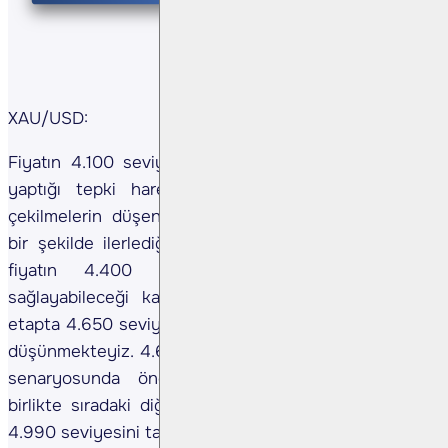
XAU/USD:
Fiyatın 4.100 seviyelerinde oluşturduğu dönüş ve
yaptığı tepki hareketi sonrasında yaşanan geri
çekilmelerin düşen paralel kanal içerisinde sağlıklı
bir şekilde ilerlediğini düşünmekteyiz. Bu noktada
fiyatın 4.400 - 4.450 bölgesi üzerinde
sağlayabileceği kalıcılık ve istikrar ile birlikte ilk
etapta 4.650 seviyesine kadar devam edebileceğini
düşünmekteyiz. 4.650 seviyesinin bu olası yükseliş
senaryosunda önemli direnç noktası olmasıyla
birlikte sıradaki diğer önemli direnç noktası olarak
4.990 seviyesini takip etmekteyiz.