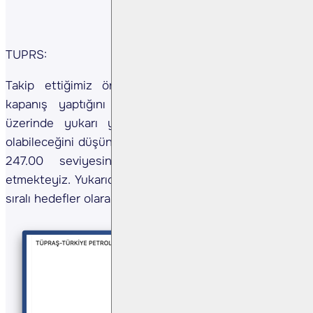
TUPRS:
Takip ettiğimiz önemli destek bölgesi üzerinde
kapanış yaptığını görmekteyiz. 245.00 seviyesi
üzerinde yukarı yönlü fiyat hareketlerinin olası
olabileceğini düşünmekteyiz. Olası geri çekilmelerde
247.00 seviyesini ara destek olarak takip
etmekteyiz. Yukarıda 256.50 ve 260.00 seviyelerini
sıralı hedefler olarak takip etmekteyiz.