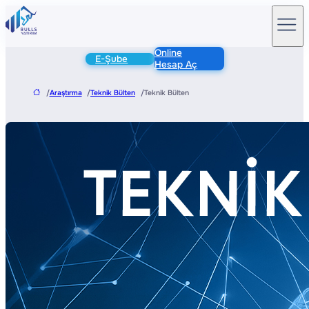
Online
E-Şube
Hesap Aç
/
Araştırma
/
Teknik Bülten
/
Teknik Bülten