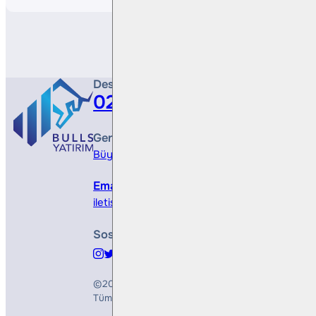
Destek Hattı
0212 410 0500
Genel Müdürlük
Büyükdere Cad. No 173, 1. Levent Plaza, B Blo
Email
iletisim@bullsyatirim.com
Sosyal Medya
©2026
Bulls Yatırım Menkul Değerler A.Ş.
Tüm Hakları Saklıdır