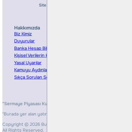
Site Creation & Technology by
Mindlook
Hakkımızda
Hizmetler
Biz Kimiz
Yatırım Danışmanlığı
Duyurular
Kurumsal Finansman
Banka Hesap Bilgileri
Ücretler ve Masraflar
Kişisel Verilerin Korunması
Bireysel Portföy Yönetimi
Yasal Uyarılar
Kamuyu Aydınlatma
Sıkça Sorulan Sorular
"Sermaye Piyasası Kurulunun, Yatırım Hizmetleri ve Faaliyetleri 
"Burada yer alan yatırım bilgi, yorum ve tavsiyeleri yatırım danış
Copyright © 2026 Bulls Yatırım Menkul Değerler
All Rights Reserved.