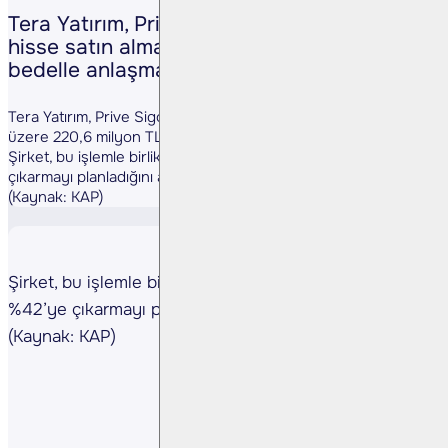
Tera Yatırım, Prive Sigorta’da %9 oranında
hisse satın almak üzere 220,6 milyon TL
bedelle anlaşma imzaladı.
Tera Yatırım, Prive Sigorta’da %9 oranında hisse satın almak
üzere 220,6 milyon TL bedelle anlaşma imzaladı.
Şirket, bu işlemle birlikte Prive Sigorta’daki payını %42’ye
çıkarmayı planladığını açıkladı.
(Kaynak: KAP)
Şirket, bu işlemle birlikte Prive Sigorta’daki payını
%42’ye çıkarmayı planladığını açıkladı.
(Kaynak: KAP)
Paylaş