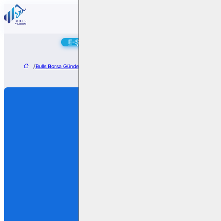
Online
E-Şube
Hesap Aç
/
Bulls Borsa Gündem
/
Tera Yatırım, Prive Sigorta’da Payını Artırıyor