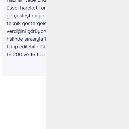
Haziran Vade Endeks Sözleşmesinin 5 günlük
üssel hareketli ortalamanın üstünde kapanış
gerçekleştirdiğini izliyoruz. Sözleşmede kısa vadeli
teknik göstergelerin alış yönünde sinyaller
verdiğini görüyoruz. Alıcılı seyrin devam etmesi
halinde sırasıyla 16.600 ve 16.850 direnç olarak
takip edilebilir. Gün içi olası geri çekilmelerde
16.200 ve 16.100 destek olarak takip edilebilir.