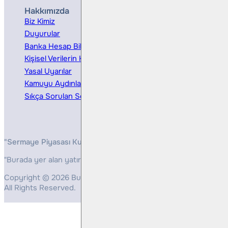
Hakkımızda
Hizmetler
Biz Kimiz
Yatırım Danışmanlığı
Duyurular
Kurumsal Finansman
Banka Hesap Bilgileri
Ücretler ve Masraflar
Kişisel Verilerin Korunması
Bireysel Portföy Yönetimi
Yasal Uyarılar
Kamuyu Aydınlatma
Sıkça Sorulan Sorular
"Sermaye Piyasası Kurulunun, Yatırım Hizmetleri ve Faaliyetleri 
"Burada yer alan yatırım bilgi, yorum ve tavsiyeleri yatırım danış
Copyright © 2026 Bulls Yatırım Menkul Değerler
All Rights Reserved.