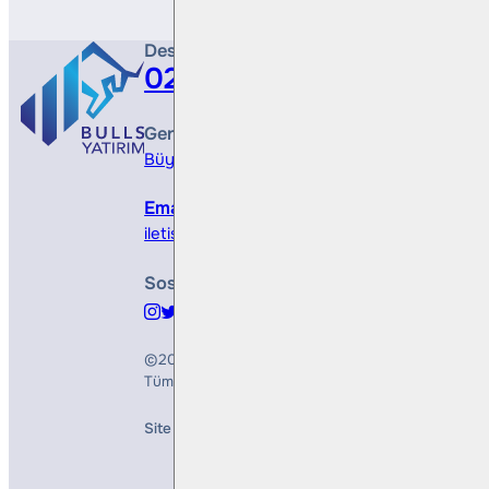
Destek Hattı
0212 410 0500
Genel Müdürlük
Büyükdere Cad. No 173, 1. Levent Plaza, B Blo
Email
iletisim@bullsyatirim.com
Sosyal Medya
©2026
Bulls Yatırım Menkul Değerler A.Ş.
Tüm Hakları Saklıdır
Site Creation & Technology by
Mindlook