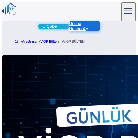
Online
E-Şube
Hesap Aç
/
Araştırma
/
VİOP Bülteni
/
VİOP BÜLTENİ