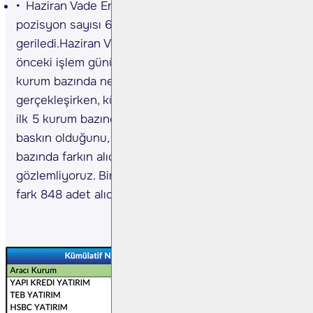
Haziran Vade Endeks Sözleşmesinde açık
pozisyon sayısı 667 azalışla 476.808 adete
geriledi.Haziran Vade Endeks Sözleşmesinde
önceki işlem gününde gerçekleşen işlemlerde ilk 5
kurum bazında nette 3.377 adet alış
gerçekleşirken, kümülatif net pozisyonlar tarafında
ilk 5 kurum bazında 8.357 adet fark ile alışların
baskın olduğunu, önceki güne göre ilk 5 kurum
bazında farkın alıcılar lehine arttığını
gözlemliyoruz. Bir önceki gün ilk 5 kurum bazında
fark 848 adet alıcılar lehineydi.