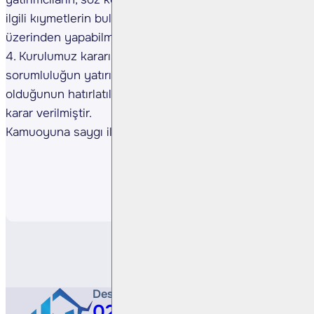
ilgili kıymetlerin bulunduğu yatırım kuruluşları
üzerinden yapabilmesine,
4. Kurulumuz kararına uyumun kontrol ve takibinde
sorumluluğun yatırım kuruluşlarında
olduğunun hatırlatılmasına,
karar verilmiştir.
Kamuoyuna saygı ile duyurulur
Paylaş
Destek Hattı
0212 410 0500