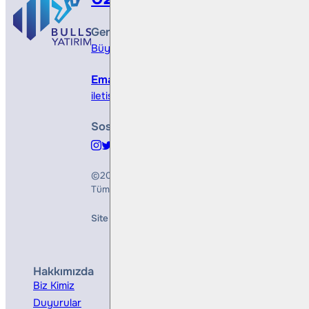
Genel Müdürlük
Büyükdere Cad. No 173, 1. Levent Plaza, B Blo
Email
iletisim@bullsyatirim.com
Sosyal Medya
©2026
Bulls Yatırım Menkul Değerler A.Ş.
Tüm Hakları Saklıdır
Site Creation & Technology by
Mindlook
Hakkımızda
Hizmetler
Biz Kimiz
Yatırım Danışmanlığı
Duyurular
Kurumsal Finansman