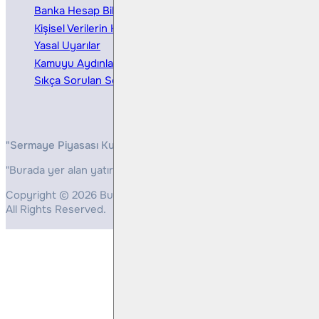
Banka Hesap Bilgileri
Ücretler ve Masraflar
Kişisel Verilerin Korunması
Bireysel Portföy Yönetimi
Yasal Uyarılar
Kamuyu Aydınlatma
Sıkça Sorulan Sorular
"Sermaye Piyasası Kurulunun, Yatırım Hizmetleri ve Faaliyetleri 
"Burada yer alan yatırım bilgi, yorum ve tavsiyeleri yatırım danış
Copyright © 2026 Bulls Yatırım Menkul Değerler
All Rights Reserved.