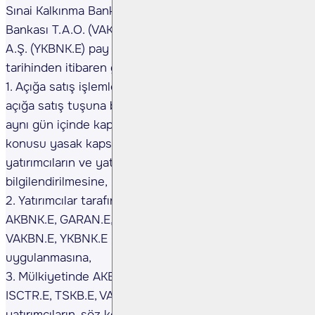
Sınai Kalkınma Bankası A.Ş. (TSKB.E), Türkiye Vakıflar
Bankası T.A.O. (VAKBN.E), Yapı ve Kredi Bankası
A.Ş. (YKBNK.E) pay piyasalarında 16.10.2019
tarihinden itibaren geçici olarak,
1. Açığa satış işlemlerinin yasaklanmasına, gün içinde
açığa satış tuşuna basılmadan yapılan ve
aynı gün içinde kapatılan pozisyonların da söz
konusu yasak kapsamında olduğu hususunda
yatırımcıların ve yatırım kuruluşlarının
bilgilendirilmesine,
2. Yatırımcılar tarafından satışa konu edilecek
AKBNK.E, GARAN.E, HALKB.E, ISCTR.E, TSKB.E,
VAKBN.E, YKBNK.E payları için depo şartı
uygulanmasına,
3. Mülkiyetinde AKBNK.E, GARAN.E, HALKB.E,
ISCTR.E, TSKB.E, VAKBN.E, YKBNK.E payı bulunan
yatırımcıların, söz konusu kıymetlerin satışını sadece