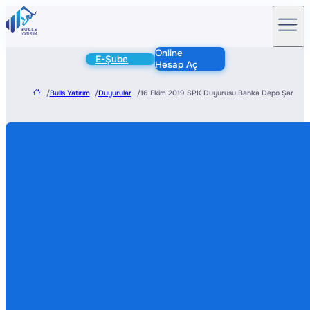
Online
E-Şube
Hesap Aç
/
Bulls Yatırım
/
Duyurular
/
16 Ekim 2019 SPK Duyurusu Banka Depo Şartı