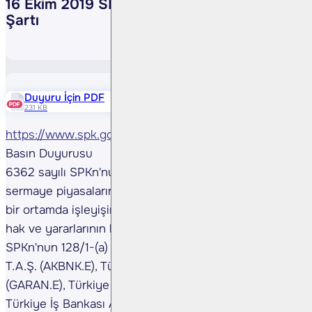
16 Ekim 2019 SPK Duyurusu Banka Depo
Şartı
Duyuru İçin PDF
231 KB
https://www.spk.gov.tr/Duyuru/Goster/20191016/1
Basın Duyurusu
6362 sayılı SPKn'nun 1 inci maddesi çerçevesinde,
sermaye piyasalarının güvenilir, şeffaf ve istikrarlı
bir ortamda işleyişinin sağlanması ile yatırımcıların
hak ve yararlarının korunmasını teminen,
SPKn'nun 128/1-(a) maddesine dayanarak, Akbank
T.A.Ş. (AKBNK.E), Türkiye Garanti Bankası A.Ş.
(GARAN.E), Türkiye Halk Bankası A.Ş. (HALKB.E),
Türkiye İş Bankası A.Ş. C grubu (ISCTR.E), Türkiye