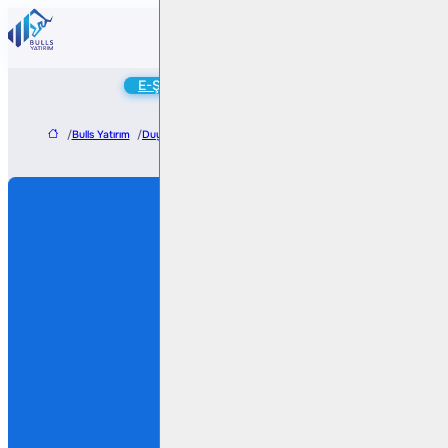
Online
E-Şube
Hesap Aç
/
Bulls Yatırım
/
Duyurular
/
2019 - 2022 Yılında Devredilecek Hesaplar