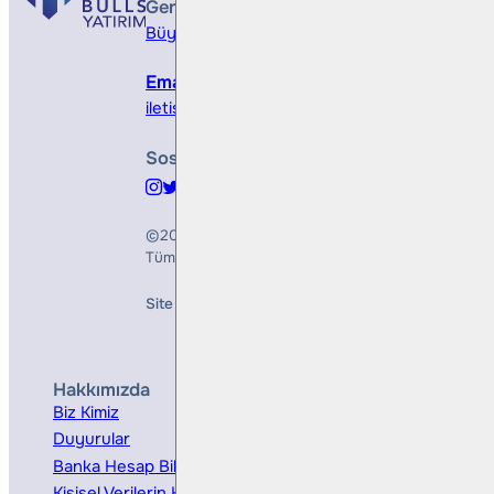
Genel Müdürlük
Büyükdere Cad. No 173, 1. Levent Plaza, B Blo
Email
iletisim@bullsyatirim.com
Sosyal Medya
©2026
Bulls Yatırım Menkul Değerler A.Ş.
Tüm Hakları Saklıdır
Site Creation & Technology by
Mindlook
Hakkımızda
Hizmetler
Biz Kimiz
Yatırım Danışmanlığı
Duyurular
Kurumsal Finansman
Banka Hesap Bilgileri
Ücretler ve Masraflar
Kişisel Verilerin Korunması
Bireysel Portföy Yönetimi