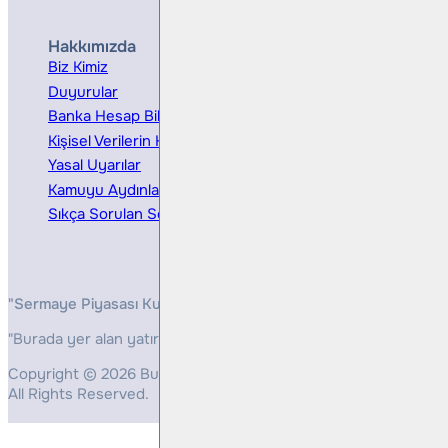
Hakkımızda
Hizmetler
Biz Kimiz
Yatırım Danışmanlığı
Duyurular
Kurumsal Finansman
Banka Hesap Bilgileri
Ücretler ve Masraflar
Kişisel Verilerin Korunması
Bireysel Portföy Yönetimi
Yasal Uyarılar
Kamuyu Aydınlatma
Sıkça Sorulan Sorular
"Sermaye Piyasası Kurulunun, Yatırım Hizmetleri ve Faaliyetleri 
"Burada yer alan yatırım bilgi, yorum ve tavsiyeleri yatırım danış
Copyright © 2026 Bulls Yatırım Menkul Değerler
All Rights Reserved.