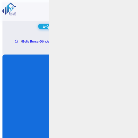
Online
E-Şube
Hesap Aç
/
Bulls Borsa Gündem
/
Anadolu Isuzu temettü dağıtacak: Hisse başına 1,69 TL