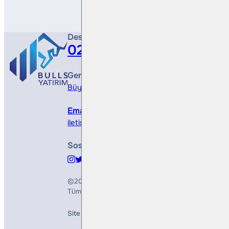
Destek Hattı
0212 410 0500
Genel Müdürlük
Büyükdere Cad. No 173, 1. Levent Plaza, B Blo
Email
iletisim@bullsyatirim.com
Sosyal Medya
©2026
Bulls Yatırım Menkul Değerler A.Ş.
Tüm Hakları Saklıdır
Site Creation & Technology by
Mindlook