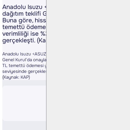
Anadolu Isuzu <ASUZU TI>’nun kar payı
dağıtım teklifi Genel Kurul’da onaylandı.
Buna göre, hisse başına net 1,69 TL
temettü ödemesi yapılacak. Temettü
verimliliği ise %3,13 seviyesinde
gerçekleşti. (Kaynak: KAP)
Anadolu Isuzu <ASUZU TI>’nun kar payı dağıtım teklifi
Genel Kurul’da onaylandı. Buna göre, hisse başına net 1,69
TL temettü ödemesi yapılacak. Temettü verimliliği ise %3,13
seviyesinde gerçekleşti.
(Kaynak: KAP)
Paylaş