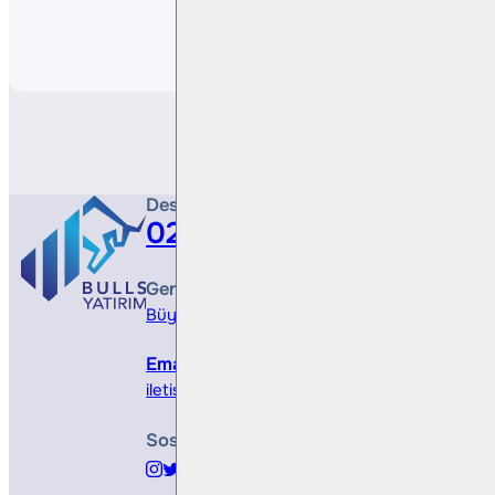
Paylaş
Destek Hattı
0212 410 0500
Genel Müdürlük
Büyükdere Cad. No 173, 1. Levent Plaza, B Blo
Email
iletisim@bullsyatirim.com
Sosyal Medya