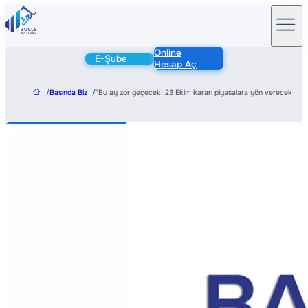
Online
E-Şube
Hesap Aç
/
Basında Biz
/
"Bu ay zor geçecek! 23 Ekim kararı piyasalara yön verecek"