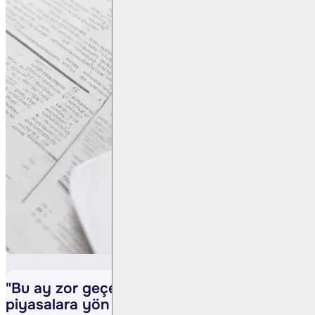
"Bu ay zor geçecek! 23 Ekim kararı
piyasalara yön verecek"