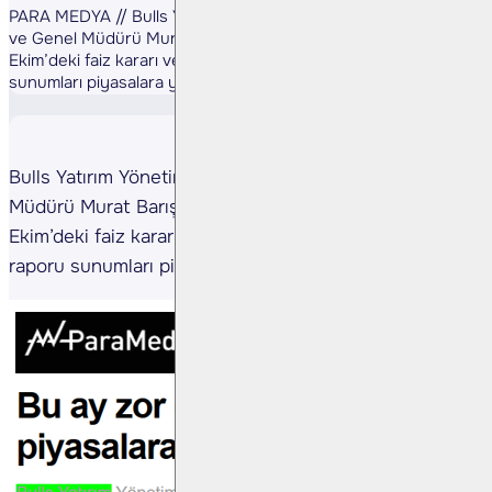
PARA MEDYA // Bulls Yatırım Yönetim Ku­rulu Başkan Vekili
ve Ge­nel Müdürü Murat Ba­rışık, Merkez Bankası’nın 23
Ekim’deki faiz kararı ve ardın­dan gelecek enflasyon raporu
sunumları piyasalara yön ve­receğini açıkladı.
Bulls Yatırım Yönetim Ku­rulu Başkan Vekili ve Ge­nel
Müdürü Murat Ba­rışık, Merkez Bankası’nın 23
Ekim’deki faiz kararı ve ardın­dan gelecek enflasyon
raporu sunumları piyasalara yön ve­receğini açıkladı.