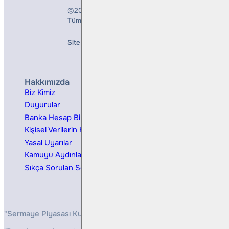
©2026
Bulls Yatırım Menkul Değerler A.Ş.
Tüm Hakları Saklıdır
Site Creation & Technology by
Mindlook
Hakkımızda
Hizmetler
Biz Kimiz
Yatırım Danışmanlığı
Duyurular
Kurumsal Finansman
Banka Hesap Bilgileri
Ücretler ve Masraflar
Kişisel Verilerin Korunması
Bireysel Portföy Yönetimi
Yasal Uyarılar
Kamuyu Aydınlatma
Sıkça Sorulan Sorular
"Sermaye Piyasası Kurulunun, Yatırım Hizmetleri ve Faaliyetleri 