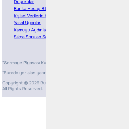
Duyurular
Kurumsal Finansman
Banka Hesap Bilgileri
Ücretler ve Masraflar
Kişisel Verilerin Korunması
Bireysel Portföy Yönetimi
Yasal Uyarılar
Kamuyu Aydınlatma
Sıkça Sorulan Sorular
"Sermaye Piyasası Kurulunun, Yatırım Hizmetleri ve Faaliyetleri 
"Burada yer alan yatırım bilgi, yorum ve tavsiyeleri yatırım danış
Copyright © 2026 Bulls Yatırım Menkul Değerler
All Rights Reserved.