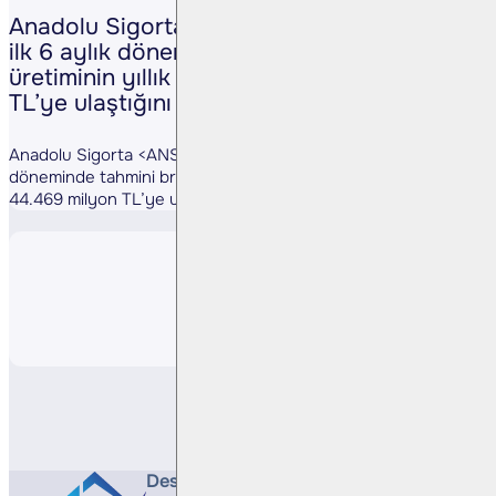
Anadolu Sigorta <ANSGR TI>, 2025 yılının
ilk 6 aylık döneminde tahmini brüt prim
üretiminin yıllık %41 artışla 44.469 milyon
TL’ye ulaştığını açıkladı. (Kaynak: KAP)
Anadolu Sigorta <ANSGR TI>, 2025 yılının ilk 6 aylık
döneminde tahmini brüt prim üretiminin yıllık %41 artışla
44.469 milyon TL’ye ulaştığını açıkladı. (Kaynak: KAP)
Paylaş
Destek Hattı