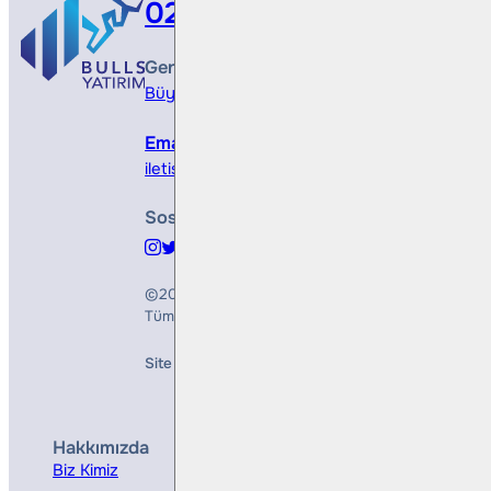
0212 410 0500
Genel Müdürlük
Büyükdere Cad. No 173, 1. Levent Plaza, B Blo
Email
iletisim@bullsyatirim.com
Sosyal Medya
©2026
Bulls Yatırım Menkul Değerler A.Ş.
Tüm Hakları Saklıdır
Site Creation & Technology by
Mindlook
Hakkımızda
Hizmetler
Biz Kimiz
Yatırım Danışmanlığı