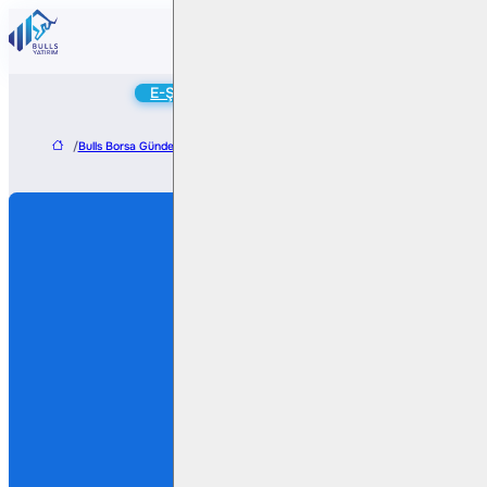
Online
E-Şube
Hesap Aç
/
Bulls Borsa Gündem
/
Anadolu Sigorta’dan 6A25 Döneminde Güçlü Prim Üret