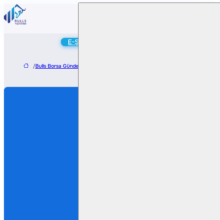
Online
E-Şube
Hesap Aç
/
Bulls Borsa Gündem
/
Aselsan, Savunma Sanayii Başkanlığı ile 71,9 Milyon Dol