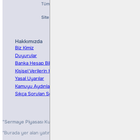
Tüm Hakları Saklıdır
Site Creation & Technology by
Mindlook
Hakkımızda
Hizmetler
Biz Kimiz
Yatırım Danışmanlığı
Duyurular
Kurumsal Finansman
Banka Hesap Bilgileri
Ücretler ve Masraflar
Kişisel Verilerin Korunması
Bireysel Portföy Yönetimi
Yasal Uyarılar
Kamuyu Aydınlatma
Sıkça Sorulan Sorular
"Sermaye Piyasası Kurulunun, Yatırım Hizmetleri ve Faaliyetleri 
"Burada yer alan yatırım bilgi, yorum ve tavsiyeleri yatırım danış