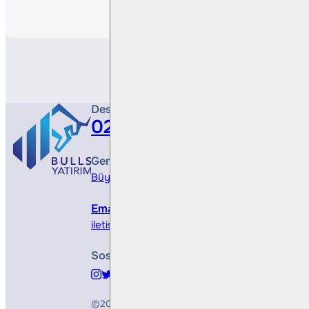
Paylaş
Destek Hattı
0212 410 0500
Genel Müdürlük
Büyükdere Cad. No 173, 1. Levent Plaza, B Blo
Email
iletisim@bullsyatirim.com
Sosyal Medya
©2026
Bulls Yatırım Menkul Değerler A.Ş.