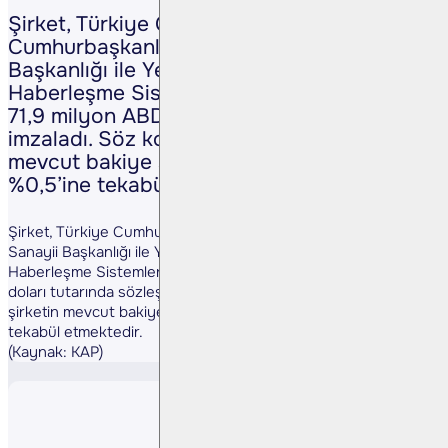
Şirket, Türkiye Cumhuriyeti
Cumhurbaşkanlığı Savunma Sanayii
Başkanlığı ile Yeni Nesil Ağ Tabanlı Askerî
Haberleşme Sistemleri tedarikine yönelik
71,9 milyon ABD doları tutarında sözleşme
imzaladı. Söz konusu tutar, şirketin
mevcut bakiye siparişlerinin yaklaşık
%0,5’ine tekabül etmektedir.
Şirket, Türkiye Cumhuriyeti Cumhurbaşkanlığı Savunma
Sanayii Başkanlığı ile Yeni Nesil Ağ Tabanlı Askerî
Haberleşme Sistemleri tedarikine yönelik 71,9 milyon ABD
doları tutarında sözleşme imzaladı. Söz konusu tutar,
şirketin mevcut bakiye siparişlerinin yaklaşık %0,5’ine
tekabül etmektedir.
(Kaynak: KAP)