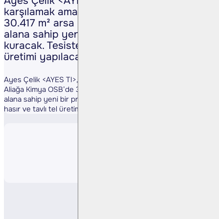
Ayes Çelik <AYES TI>, artan talebi
karşılamak amacıyla Aliağa Kimya OSB’de
30.417 m² arsa üzerine 8.500 m² kapalı
alana sahip yeni bir prefabrik fabrika
kuracak. Tesiste çelik hasır ve tavlı tel
üretimi yapılacak. (Kaynak: KAP)
Ayes Çelik <AYES TI>, artan talebi karşılamak amacıyla
Aliağa Kimya OSB’de 30.417 m² arsa üzerine 8.500 m² kapalı
alana sahip yeni bir prefabrik fabrika kuracak. Tesiste çelik
hasır ve tavlı tel üretimi yapılacak. (Kaynak: KAP)
Paylaş