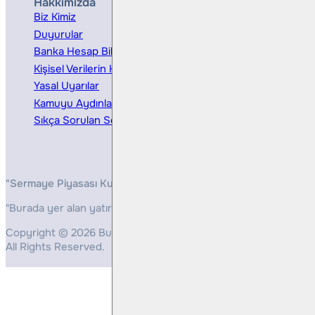
Hakkımızda
Hizmetler
Biz Kimiz
Yatırım Danışmanlığı
Duyurular
Kurumsal Finansman
Banka Hesap Bilgileri
Ücretler ve Masraflar
Kişisel Verilerin Korunması
Bireysel Portföy Yönetimi
Yasal Uyarılar
Kamuyu Aydınlatma
Sıkça Sorulan Sorular
"Sermaye Piyasası Kurulunun, Yatırım Hizmetleri ve Faaliyetleri 
"Burada yer alan yatırım bilgi, yorum ve tavsiyeleri yatırım danış
Copyright © 2026 Bulls Yatırım Menkul Değerler
All Rights Reserved.