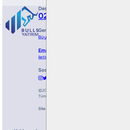
Destek Hattı
0212 410 0500
Genel Müdürlük
Büyükdere Cad. No 173, 1. Levent Plaza, B Blo
Email
iletisim@bullsyatirim.com
Sosyal Medya
©2026
Bulls Yatırım Menkul Değerler A.Ş.
Tüm Hakları Saklıdır
Site Creation & Technology by
Mindlook