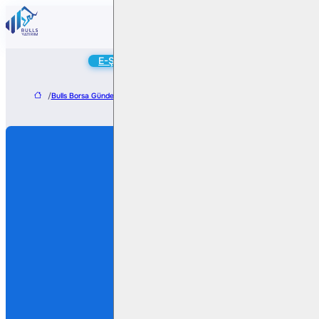
Online
E-Şube
Hesap Aç
/
Bulls Borsa Gündem
/
Ayes Çelik’ten yeni fabrika yatırımı