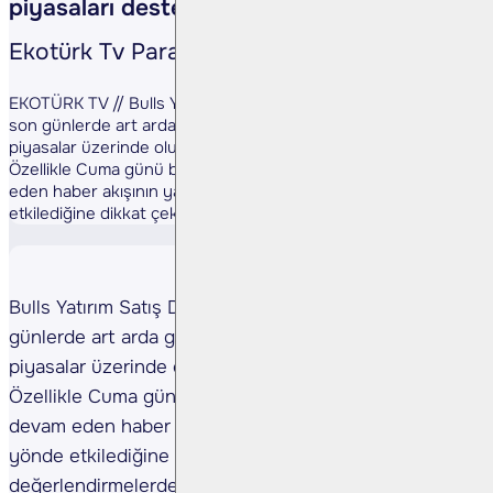
piyasaları destekliyor"
Ekotürk Tv Paratoner Programı
EKOTÜRK TV // Bulls Yatırım Satış Direktörü Evren Çakarer,
son günlerde art arda gelen barışa yönelik açıklamaların
piyasalar üzerinde olumlu bir hava yarattığını belirtti.
Özellikle Cuma günü başlayan ve hafta sonunda da devam
eden haber akışının yatırımcı algısını pozitif yönde
etkilediğine dikkat çeken Çakarer, ...
Bulls Yatırım Satış Direktörü Evren Çakarer, son
günlerde art arda gelen barışa yönelik açıklamaların
piyasalar üzerinde olumlu bir hava yarattığını belirtti.
Özellikle Cuma günü başlayan ve hafta sonunda da
devam eden haber akışının yatırımcı algısını pozitif
yönde etkilediğine dikkat çeken Çakarer, şu
değerlendirmelerde bulundu: