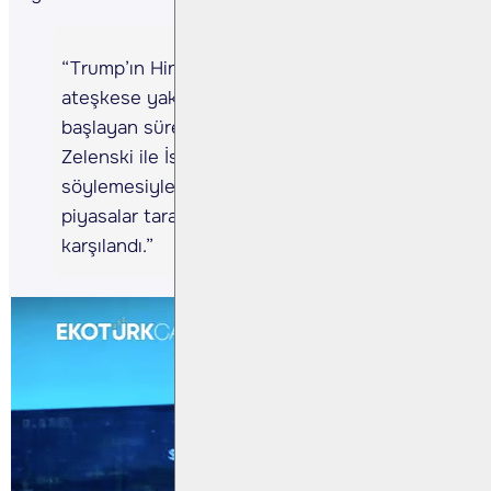
“Trump’ın Hindistan ve Pakistan’ın 
ateşkese yaklaştığına dair açıklamasıyla 
başlayan süreç, ardından Putin’in 
Zelenski ile İstanbul’da görüşeceğini 
söylemesiyle devam etti. Bu gelişmeler 
piyasalar tarafından oldukça olumlu 
karşılandı.”