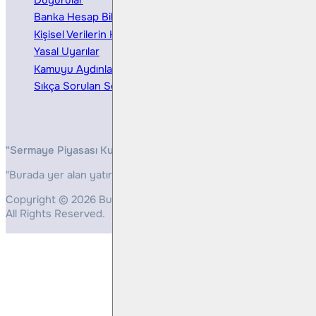
Banka Hesap Bilgileri
Ücretler ve Masraflar
Kişisel Verilerin Korunması
Bireysel Portföy Yönetimi
Yasal Uyarılar
Kamuyu Aydınlatma
Sıkça Sorulan Sorular
"Sermaye Piyasası Kurulunun, Yatırım Hizmetleri ve Faaliyetleri 
"Burada yer alan yatırım bilgi, yorum ve tavsiyeleri yatırım danış
Copyright © 2026 Bulls Yatırım Menkul Değerler
All Rights Reserved.