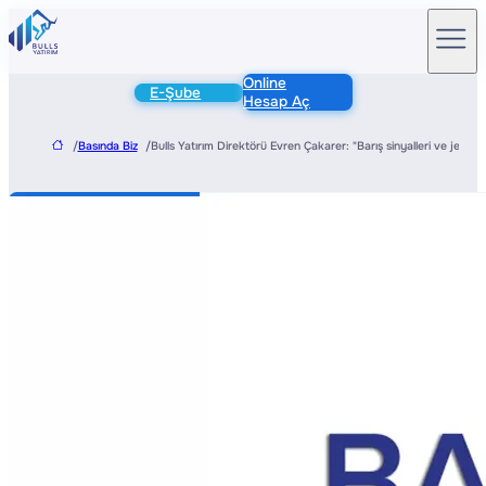
Online
E-Şube
Hesap Aç
/
Basında Biz
/
Bulls Yatırım Direktörü Evren Çakarer: "Barış sinyalleri ve jeopoli