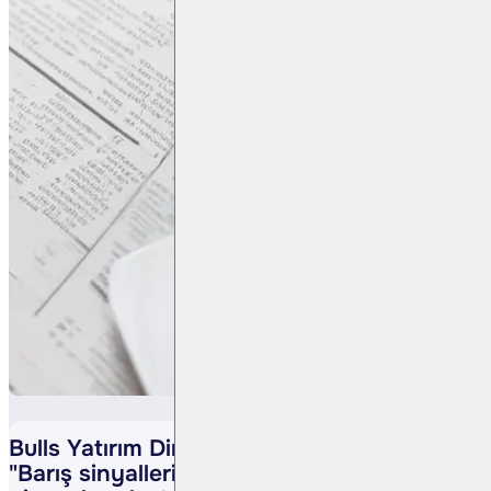
Bulls Yatırım Direktörü Evren Çakarer:
"Barış sinyalleri ve jeopolitik gelişmeler