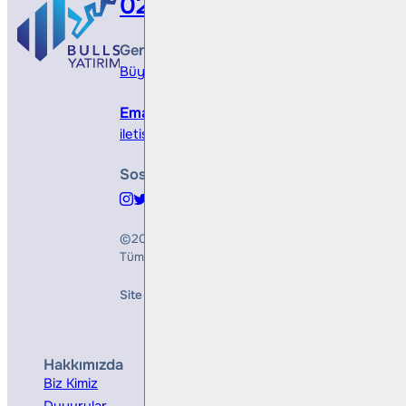
0212 410 0500
Genel Müdürlük
Büyükdere Cad. No 173, 1. Levent Plaza, B Blo
Email
iletisim@bullsyatirim.com
Sosyal Medya
©2026
Bulls Yatırım Menkul Değerler A.Ş.
Tüm Hakları Saklıdır
Site Creation & Technology by
Mindlook
Hakkımızda
Hizmetler
Biz Kimiz
Yatırım Danışmanlığı
Duyurular
Kurumsal Finansman