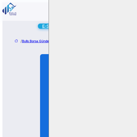
Online
E-Şube
Hesap Aç
/
Bulls Borsa Gündem
/
Ebebek, Mothercare Ürünlerinin Lisansını Aldı