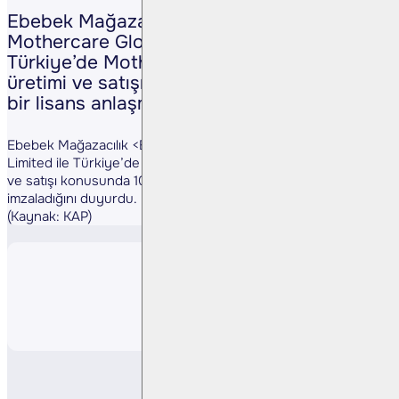
Ebebek Mağazacılık <EBEBK TI>,
Mothercare Global Brand Limited ile
Türkiye’de Mothercare ürünlerinin lisanslı
üretimi ve satışı konusunda 10 yıl süreli
bir lisans anlaşması imzaladığını duyurdu.
Ebebek Mağazacılık <EBEBK TI>, Mothercare Global Brand
Limited ile Türkiye’de Mothercare ürünlerinin lisanslı üretimi
ve satışı konusunda 10 yıl süreli bir lisans anlaşması
imzaladığını duyurdu.
(Kaynak: KAP)
Paylaş