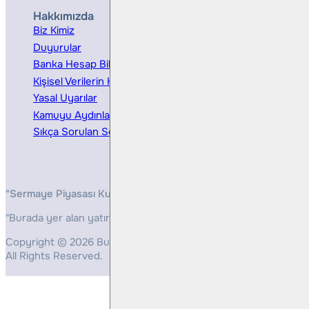
Hakkımızda
Hizmetler
Biz Kimiz
Yatırım Danışmanlığı
Duyurular
Kurumsal Finansman
Banka Hesap Bilgileri
Ücretler ve Masraflar
Kişisel Verilerin Korunması
Bireysel Portföy Yönetimi
Yasal Uyarılar
Kamuyu Aydınlatma
Sıkça Sorulan Sorular
"Sermaye Piyasası Kurulunun, Yatırım Hizmetleri ve Faaliyetleri 
"Burada yer alan yatırım bilgi, yorum ve tavsiyeleri yatırım danış
Copyright © 2026 Bulls Yatırım Menkul Değerler
All Rights Reserved.