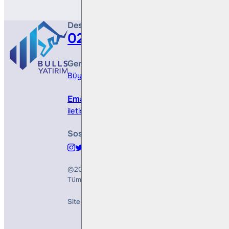
Destek Hattı
0212 410 0500
Genel Müdürlük
Büyükdere Cad. No 173, 1. Levent Plaza, B Blo
Email
iletisim@bullsyatirim.com
Sosyal Medya
©2026
Bulls Yatırım Menkul Değerler A.Ş.
Tüm Hakları Saklıdır
Site Creation & Technology by
Mindlook