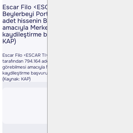
Escar Filo <ESCAR TI> paylarında,
Beylerbeyi Portföy tarafından 794.164
adet hissenin Borsa’da işlem görebilmesi
amacıyla Merkezi Kayıt Kuruluşu’na (MKK)
kaydileştirme başvurusu yapıldı. (Kaynak:
KAP)
Escar Filo <ESCAR TI> paylarında, Beylerbeyi Portföy
tarafından 794.164 adet hissenin Borsa’da işlem
görebilmesi amacıyla Merkezi Kayıt Kuruluşu’na (MKK)
kaydileştirme başvurusu yapıldı.
(Kaynak: KAP)
Paylaş