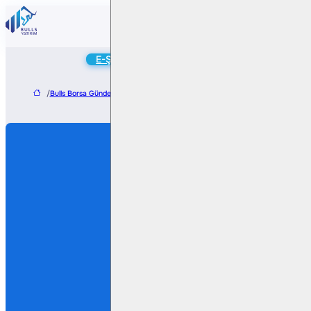
Online
E-Şube
Hesap Aç
/
Bulls Borsa Gündem
/
Escar Filo’da Beylerbeyi Portföy´den pay satışı için baş