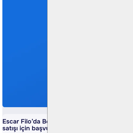
Escar Filo’da Beylerbeyi Portföy´den pay
satışı için başvuru