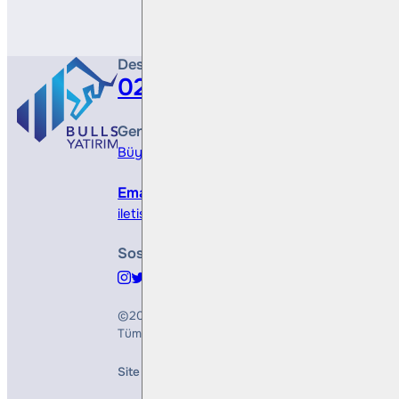
Destek Hattı
0212 410 0500
Genel Müdürlük
Büyükdere Cad. No 173, 1. Levent Plaza, B Blo
Email
iletisim@bullsyatirim.com
Sosyal Medya
©2026
Bulls Yatırım Menkul Değerler A.Ş.
Tüm Hakları Saklıdır
Site Creation & Technology by
Mindlook