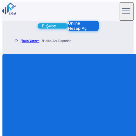
Online
E-Şube
Hesap Aç
/
Bulls Yatırım
/
Halka Arz Raporları