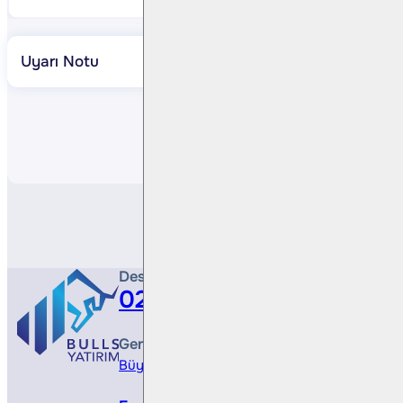
Uyarı Notu
Paylaş
Destek Hattı
0212 410 0500
Genel Müdürlük
Büyükdere Cad. No 173, 1. Levent Plaza, B Blo