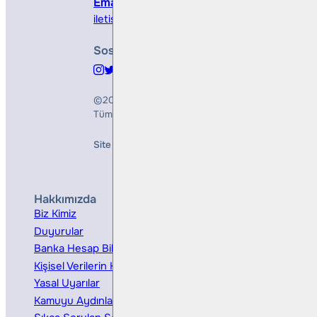
Email
iletisim@bullsyatirim.com
Sosyal Medya
©2026
Bulls Yatırım Menkul Değerler A.Ş.
Tüm Hakları Saklıdır
Site Creation & Technology by
Mindlook
Hakkımızda
Hizmetler
Biz Kimiz
Yatırım Danışmanlığı
Duyurular
Kurumsal Finansman
Banka Hesap Bilgileri
Ücretler ve Masraflar
Kişisel Verilerin Korunması
Bireysel Portföy Yönetimi
Yasal Uyarılar
Kamuyu Aydınlatma