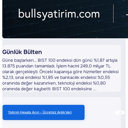
Günlük Bülten
Güne başlarken… BIST 100 endeksi dün günü %1,87 artışla
13.875 puandan tamamladı. İşlem hacmi 249,0 milyar TL
olarak gerçekleşti. Önceki kapanışa göre hizmetler endeksi
%2,13, sınai endeksi %1,85 ve bankacılık endeksi %0,55
oranında değer kazanırken, teknoloji endeksi %0,80
oranında değer kaybetti. BIST 100 endeksine ...
Yatırım Hesabı Açın - Ücretsiz Anlık Veri