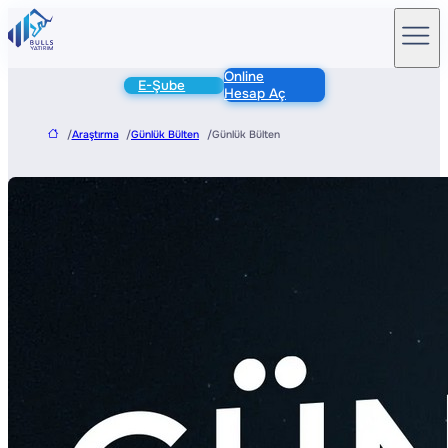
Online
E-Şube
Hesap Aç
/
Araştırma
/
Günlük Bülten
/
Günlük Bülten