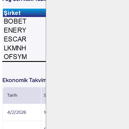
Ekonomik Takvim
Tarih
Saat
Ülke
Veri
4/2/2026
16:15
ABD
ADP Tarım 