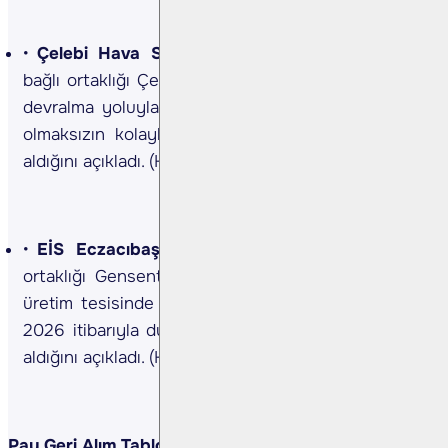
Çelebi Hava Servisi <CLEBI TI>
Şirket, %100
bağlı ortaklığı Çelebi Kargo Depolama ve Dağıtım’ı
devralma yoluyla, sermaye artırımı ve nakit çıkışı
olmaksızın kolaylaştırılmış usulde birleşme kararı
aldığını açıkladı. (Kaynak: KAP)
EİS Eczacıbaşı İlaç <ECILC TI>
Şirket, bağlı
ortaklığı Gensenta'nın Şekerpınar’daki hammadde
üretim tesisinde tüm üretim faaliyetlerini 31 Mart
2026 itibarıyla durdurma ve tesisi kapatma kararı
aldığını açıkladı. (Kaynak: KAP)
Pay Geri Alım Tablosu