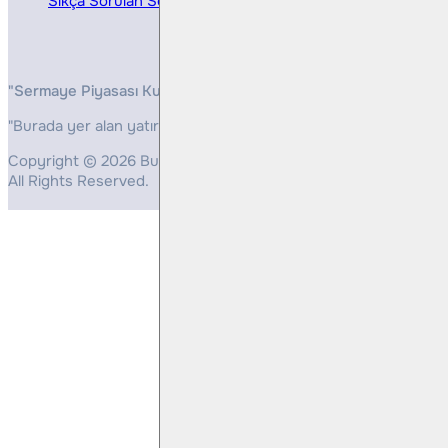
Sıkça Sorulan Sorular
"Sermaye Piyasası Kurulunun, Yatırım Hizmetleri ve Faaliyetleri 
"Burada yer alan yatırım bilgi, yorum ve tavsiyeleri yatırım danış
Copyright © 2026 Bulls Yatırım Menkul Değerler
All Rights Reserved.