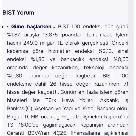
BIST Yorum
G
üne başlarken…
BIST 100 endeksi dün günü
%1,87 artışla 13.875 puandan tamamladı. İşlem
hacmi 249,0 milyar TL olarak gerçekleşti. Önceki
kapanışa göre hizmetler endeksi %2,13, sınai
endeksi %1,85 ve bankacılık endeksi %0,55
oranında değer kazanırken, teknoloji endeksi
%0,80 oranında değer kaybetti. BIST 100
endeksine dahil 26 hisse değer kazanırken, 71
hisse değer kaybetti. Günün en fazla işlem gören
hisseleri ise Türk Hava Yolları, Akbank, İş
Bankası(C), Aselsan ve Yapı ve Kredi Bankası oldu.
Bugün TCMB, ocak ayı Fiyat Gelişmeleri Raporu’nu
TSİ 18:00’de yayımlayacak. Kapanışın ardından
Garanti BBVA’nın 4Ç25 finansallarını açıklaması