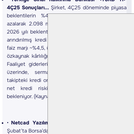
4Ç25 Sonuçları...
Şirket, 4Ç25 döneminde piyasa
beklentilerin %4,1 üzerinde yıllık bazda %32
azalarak 2.098 mn TL net kâr açıkladı. Yönetim,
2026 yılı beklentilerini paylaştı. Buna göre kurdan
arındırılmış kredi büyümesi düşük çift hane, net
faiz marjı ~%4,5, ücret ve komisyon artışı >%50 ve
özkaynak kârlılığı ~%25 seviyesinde öngörülüyor.
Faaliyet giderleri artışının ortalama enflasyonun
üzerinde, sermaye yeterlilik oranının ~%19,
takipteki kredi oranının ~%2,5 ve (kur etkisi hariç)
net kredi riski maliyetinin ~50 bp olması
bekleniyor. (Kaynak: KAP)
Netcad Yazılım <NETCD TI>
Şirket payları 5
Şubat’ta Borsa’da işlem görmeye başlayacak.