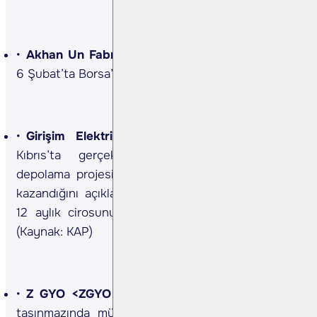
Akhan Un Fabrikası <AKHAN TI>
Şirket payları
6 Şubat’ta Borsa’da işlem görmeye başlayacak.
Girişim Elektrik <GESAN TI>
Şirket, Kuzey
Kıbrıs’ta gerçekleştirilen GES ve entegre
depolama projesi ihalesini 43,4 mn EUR bedelle
kazandığını açıkladı. Sözleşme tutarı şirketin son
12 aylık cirosunun %13,6'sına denk gelmektedir.
(Kaynak: KAP)
Z GYO <ZGYO TI>
Şirket, Ankara Çankaya’daki
taşınmazında mülkiyeti kısıtlayan taşkın yapının