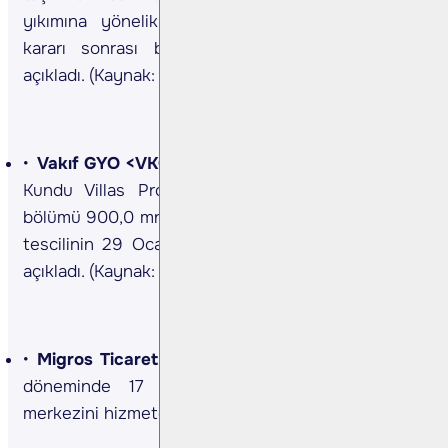
yıkımına yönelik sürecin, kesinleşen mahkeme
kararı sonrası belediye nezdinde başlatıldığını
açıkladı. (Kaynak: KAP)
Vakıf GYO <VKGYO TI>
Şirket, Antalya Aksu’daki
Kundu Villas Projesi’nde yer alan 24 bağımsız
bölümü 900,0 mn TL bedelle satın aldığını ve tapu
tescilinin 29 Ocak 2026 itibarıyla tamamlandığını
açıkladı. (Kaynak: KAP)
Migros Ticaret <MGROS TI>
Şirket, Ocak 2026
döneminde 17 yeni mağazayı ve 1 dağıtım
merkezini hizmete açtığını açıkladı. (Kaynak: KAP)