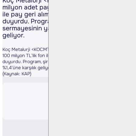
Koç Metalurji <KOCMT TI>, azami 6,5
milyon adet pay ve 100 milyon TL’lik fon
ile pay geri alım programı başlattığını
duyurdu. Program, şirketin ödenmiş
sermayesinin yaklaşık %1,4’üne karşılık
geliyor.
Koç Metalurji <KOCMT TI>, azami 6,5 milyon adet pay ve
100 milyon TL’lik fon ile pay geri alım programı başlattığını
duyurdu. Program, şirketin ödenmiş sermayesinin yaklaşık
%1,4’üne karşılık geliyor.
(Kaynak: KAP)
Paylaş