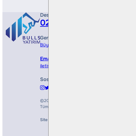
Destek Hattı
0212 410 0500
Genel Müdürlük
Büyükdere Cad. No 173, 1. Levent Plaza, B Blo
Email
iletisim@bullsyatirim.com
Sosyal Medya
©2026
Bulls Yatırım Menkul Değerler A.Ş.
Tüm Hakları Saklıdır
Site Creation & Technology by
Mindlook