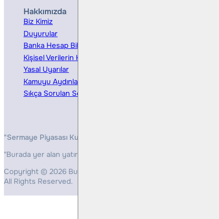
Hakkımızda
Hizmetler
Biz Kimiz
Yatırım Danışmanlığı
Duyurular
Kurumsal Finansman
Banka Hesap Bilgileri
Ücretler ve Masraflar
Kişisel Verilerin Korunması
Bireysel Portföy Yönetimi
Yasal Uyarılar
Kamuyu Aydınlatma
Sıkça Sorulan Sorular
"Sermaye Piyasası Kurulunun, Yatırım Hizmetleri ve Faaliyetleri 
"Burada yer alan yatırım bilgi, yorum ve tavsiyeleri yatırım danış
Copyright © 2026 Bulls Yatırım Menkul Değerler
All Rights Reserved.