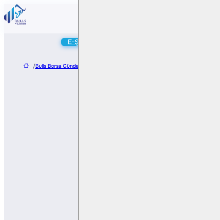
Online
E-Şube
Hesap Aç
/
Bulls Borsa Gündem
/
Koç Metalurji’den Pay Geri Alım Programı