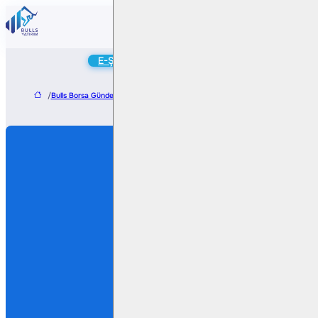
Online
E-Şube
Hesap Aç
/
Bulls Borsa Gündem
/
Sabancı Holding’den Yenilenebilir Enerjiye 154,4 Milyon 