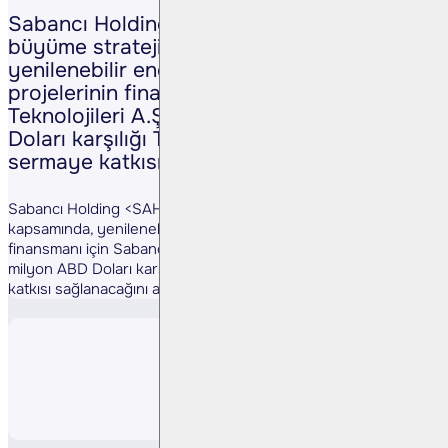
Sabancı Holding <SAHOL TI>, yurt dışı
büyüme stratejisi kapsamında,
yenilenebilir enerji ve diğer yatırım
projelerinin finansmanı için Sabancı İklim
Teknolojileri A.Ş.’ye 154,4 milyon ABD
Doları karşılığı Türk Lirası’na kadar
sermaye katkısı sağlanacağını açıkladı.
Sabancı Holding <SAHOL TI>, yurt dışı büyüme stratejisi
kapsamında, yenilenebilir enerji ve diğer yatırım projelerinin
finansmanı için Sabancı İklim Teknolojileri A.Ş.’ye 154,4
milyon ABD Doları karşılığı Türk Lirası’na kadar sermaye
katkısı sağlanacağını açıkladı.
Paylaş