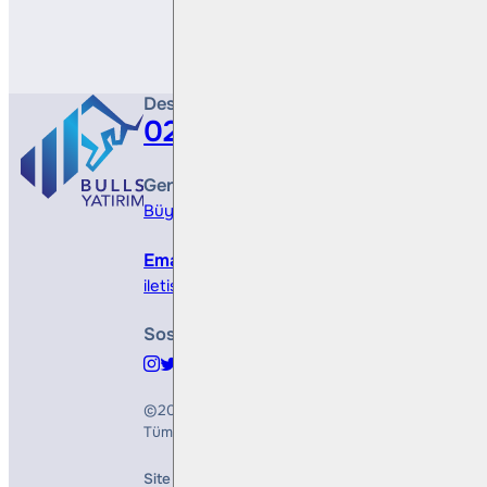
Destek Hattı
0212 410 0500
Genel Müdürlük
Büyükdere Cad. No 173, 1. Levent Plaza, B Blo
Email
iletisim@bullsyatirim.com
Sosyal Medya
©2026
Bulls Yatırım Menkul Değerler A.Ş.
Tüm Hakları Saklıdır
Site Creation & Technology by
Mindlook