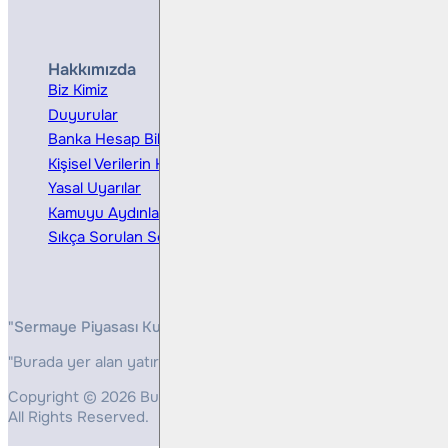
Hakkımızda
Hizmetler
Biz Kimiz
Yatırım Danışmanlığı
Duyurular
Kurumsal Finansman
Banka Hesap Bilgileri
Ücretler ve Masraflar
Kişisel Verilerin Korunması
Bireysel Portföy Yönetimi
Yasal Uyarılar
Kamuyu Aydınlatma
Sıkça Sorulan Sorular
"Sermaye Piyasası Kurulunun, Yatırım Hizmetleri ve Faaliyetleri 
"Burada yer alan yatırım bilgi, yorum ve tavsiyeleri yatırım danış
Copyright © 2026 Bulls Yatırım Menkul Değerler
All Rights Reserved.